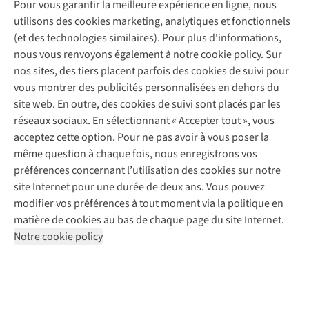
Pour vous garantir la meilleure expérience en ligne, nous
Nos magasins
Entretien de ski
A.S.Magazine
Garantie
utilisons des cookies marketing, analytiques et fonctionnels
À propos d’A.S.Adventure
Service de lavage
Explore Camp
Contactez-nous
(et des technologies similaires). Pour plus d'informations,
Déclaration d'accessibilité
Entretien de chaussures
Gear Check
nous vous renvoyons également à notre cookie policy. Sur
Réparation de chaussures
Expertise & conseils
nos sites, des tiers placent parfois des cookies de suivi pour
Abonnez-vous à la newsletter
Réparation de vêtements
vous montrer des publicités personnalisées en dehors du
Retouches
site web. En outre, des cookies de suivi sont placés par les
Pour les entreprises
Suivez-nous
réseaux sociaux. En sélectionnant « Accepter tout », vous
acceptez cette option. Pour ne pas avoir à vous poser la
même question à chaque fois, nous enregistrons vos
préférences concernant l’utilisation des cookies sur notre
site Internet pour une durée de deux ans. Vous pouvez
modifier vos préférences à tout moment via la politique en
Mentions légales
Politique de confidentialité
matière de cookies au bas de chaque page du site Internet.
Conditions générales
Cookie Policy
Notre cookie policy
AS Adventure France SAS,
Rue du Vieux Faubourg 14,
F-59000 Lille
team@asadventure.com
+32 (0)3 828 30 15
TVA FR52.529.478.943