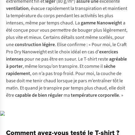
extrêmement fin et
léger
(80 g/m²)
assure une
excellente
ventilation
, évacue rapidement la transpiration et maintient
la température du corps pendant les activités les plus
intenses, même par temps chaud. La
gamme Nanoweight
a
été conçue pour vous permettre de bouger plus légèrement,
plus vite et mieux. Certains détails sont même scellés, pour
une
construction légère
. Elise confirme : « Pour moi, le Craft
Pro Dry Nanoweight est le choix idéal en cas d’
exercices
intenses
pour ne pas être en sueur. Le T-shirt reste
agréable
à
porter
, même lorsqu’on transpire. Et comme il
sèche
rapidement
, on n’a pas trop froid. Pour moi, la couche de
base doit me tenir chaud lorsque je pars m’entraîner tôt le
matin. Et quand je transpire par temps plus chaud, elle doit
être
capable de bien réguler
ma
température corporelle
. »
Comment avez-vous testé le T-shirt ?