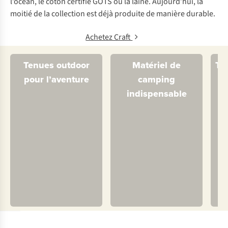
l’océan, le coton certifié GOTS ou la laine. Aujourd’hui, la
moitié de la collection est déjà produite de manière durable.
Achetez Craft
Tenues outdoor
Matériel de
Te
pour l’aventure
camping
indispensable