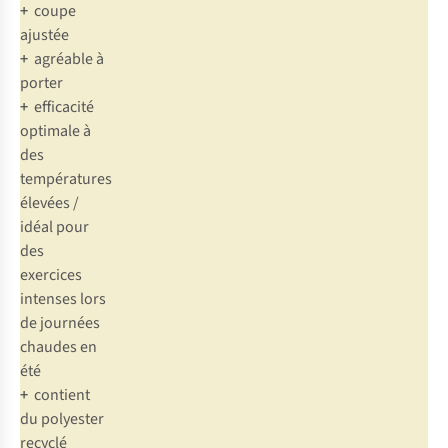
+
coupe
ajustée
+
agréable à
porter
+
efficacité
optimale à
des
températures
élevées /
idéal pour
des
exercices
intenses lors
de journées
chaudes en
été
+
contient
du polyester
recyclé