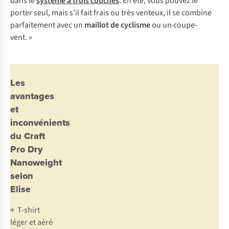
dans le
système à trois couches
. En été, vous pouvez le
porter seul, mais s’il fait frais ou très venteux, il se combine
parfaitement avec un
maillot
de cyclisme
ou un coupe-
vent. »
Les
avantages
et
inconvénients
du Craft
Pro Dry
Nanoweight
selon
Elise
+
T-shirt
léger et aéré