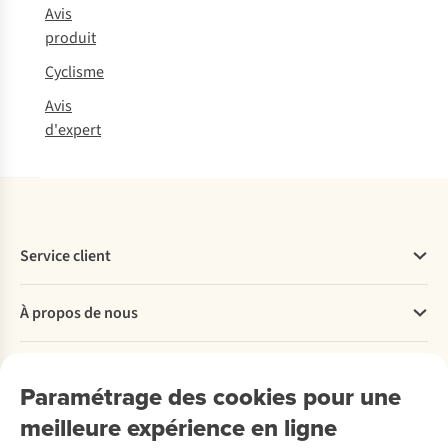
Avis
produit
Cyclisme
Avis
d'expert
Service client
Questions fréquentes
À propos de nous
Commander
Payer
Travailler chez A.S.Adventure
Nos services
Livraison
Explore More
Paramétrage des cookies pour une
Retourner
Entreprise responsable
Location / Location sports d’hiver
meilleure expérience en ligne
Rétractation d'une commande
Découvrez
À propos d’Ayacucho
Seconde-main
Entretien & réparations