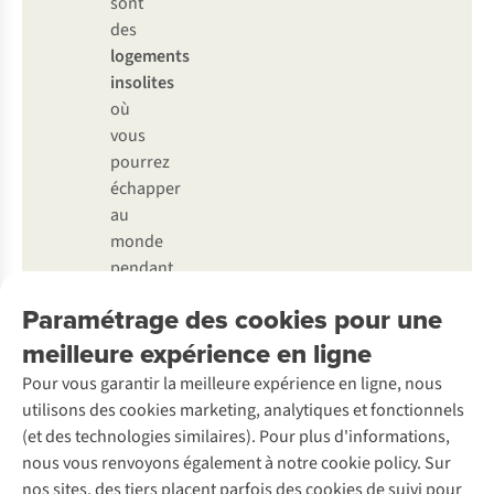
sont
des
logements
insolites
où
vous
pourrez
échapper
au
monde
pendant
un
Paramétrage des cookies pour une
certain
meilleure expérience en ligne
temps.
Pour vous garantir la meilleure expérience en ligne, nous
utilisons des cookies marketing, analytiques et fonctionnels
(et des technologies similaires). Pour plus d'informations,
nous vous renvoyons également à notre cookie policy. Sur
Scènes médiévales à Bouillon
nos sites, des tiers placent parfois des cookies de suivi pour