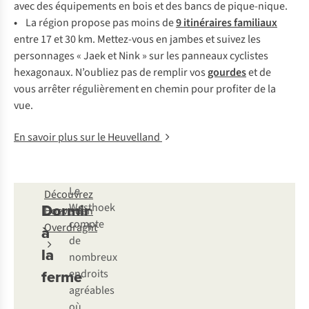
avec des équipements en bois et des bancs de pique-nique.
•
La région propose pas moins de
9 itinéraires familiaux
entre 17 et 30 km. Mettez-vous en jambes et suivez les
personnages « Jaek et Nink » sur les panneaux cyclistes
hexagonaux. N’oubliez pas de remplir vos
gourdes
et de
vous arrêter régulièrement en chemin pour profiter de la
vue.
En savoir plus sur le Heuvelland
Le
Découvrez
Dormir
Westhoek
Hoeve den
compte
Overdraght
à
de
la
nombreux
ferme
endroits
agréables
où