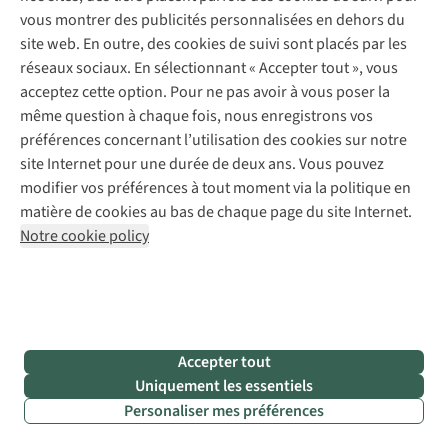
vous montrer des publicités personnalisées en dehors du
Envie d’un week-end en famille rempli d’aventure, d’une
site web. En outre, des cookies de suivi sont placés par les
touche d’histoire et de beaucoup de nature ? Dans ce cas,
réseaux sociaux. En sélectionnant « Accepter tout », vous
Bouillon est l’endroit rêvé ! Godefroy de Bouillon vous invite
acceptez cette option. Pour ne pas avoir à vous poser la
dans son
château
pour un voyage dans le temps au Moyen
même question à chaque fois, nous enregistrons vos
Âge où des vautours et des faucons survolent les visiteurs.
préférences concernant l’utilisation des cookies sur notre
Envie de découvrir d’autres animaux
? Bouillon possède son
site Internet pour une durée de deux ans. Vous pouvez
propre parc animalier. La vallée de la Semois se prête
modifier vos préférences à tout moment via la politique en
également à de belles
balades à pied ou en kayak
.
matière de cookies au bas de chaque page du site Internet.
Notre cookie policy
Activités uniques pour les enfants
•
Commencez le week-end par une visite du
château
e
de Bouillon
. Au XI
siècle, il servait de résidence à
Godefroy de Bouillon, le célèbre croisé. Le château
respire l’histoire et accueille de nombreux événements
Accepter tout
tels que des festivals médiévaux, des spectacles son et
Uniquement les essentiels
lumière et des promenades aux flambeaux. Plusieurs
Personaliser mes préférences
spectacles de fauconnerie sont organisés chaque jour.