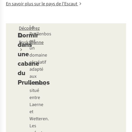
En savoir plus sur le pays de l’Escaut
Le
Découvrez
Dormir
Prullenbos
la
est
Boskabanne
dans
un
une
domaine
cabane
récréatif
adapté
du
aux
Prullenbos
enfants,
situé
entre
Laerne
et
Wetteren.
Les