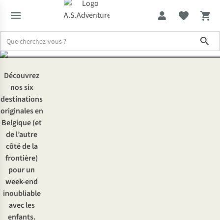
manquer
Sho
Expertise & Conseils
Vous partez un week-end en famille ?
Découvrez
nos six
destinations
originales en
Belgique (et
de l’autre
côté de la
frontière)
pour un
week-end
inoubliable
avec les
enfants.