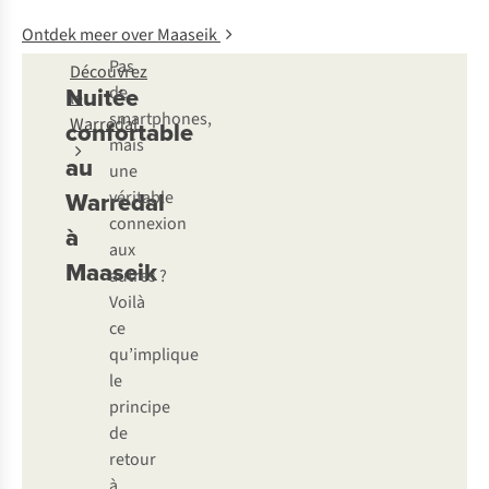
Ontdek meer over Maaseik
Pas
Découvrez
Nuitée
de
le
smartphones,
Warredal
confortable
mais
au
une
Warredal
véritable
connexion
à
aux
Maaseik
autres ?
Voilà
ce
qu’implique
le
principe
de
retour
à