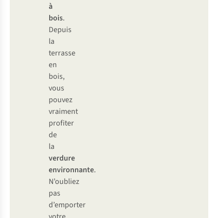
à
bois
.
Depuis
la
terrasse
en
bois,
vous
pouvez
vraiment
profiter
de
la
verdure
environnante
.
N’oubliez
pas
d’emporter
votre