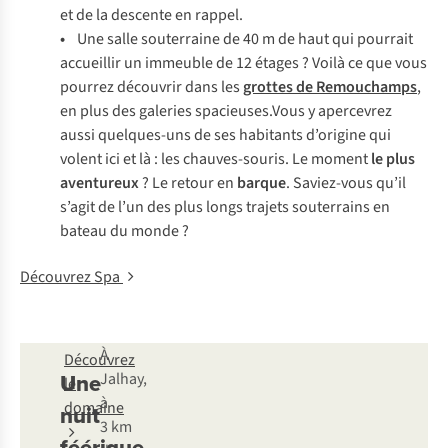
et de la descente en rappel.
•
Une salle souterraine de 40 m de haut qui pourrait
accueillir un immeuble de 12 étages ? Voilà ce que vous
pourrez découvrir dans les
grottes de Remouchamps
,
en plus des galeries spacieuses.Vous y apercevrez
aussi quelques-uns de ses habitants d’origine qui
volent ici et là : les chauves-souris. Le moment
le plus
aventureux
? Le retour en
barque
. Saviez-vous qu’il
s’agit de l’un des plus longs trajets souterrains en
bateau du monde ?
Découvrez Spa
À
Découvrez
Une
Jalhay,
le
à
domaine
nuit
3 km
féérique