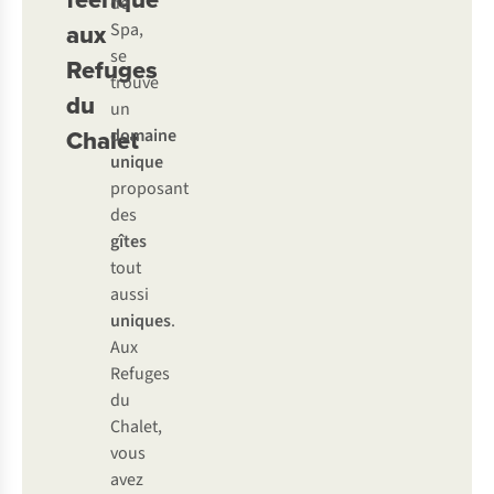
de
aux
Spa,
se
Refuges
trouve
du
un
Chalet
domaine
unique
proposant
des
gîtes
tout
aussi
uniques
.
Aux
Refuges
du
Chalet,
vous
avez