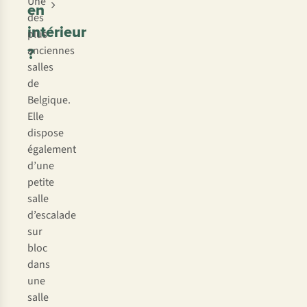
Une
en
des
intérieur
plus
?
anciennes
salles
de
Belgique.
Elle
dispose
également
d’une
petite
salle
d’escalade
sur
bloc
dans
une
salle