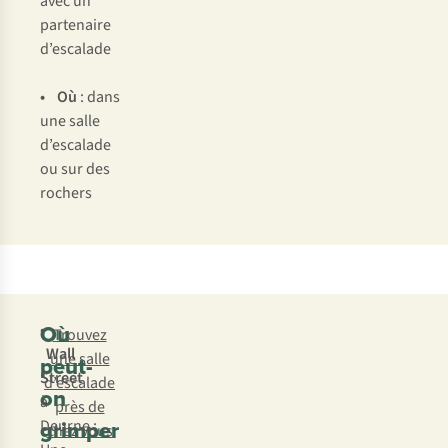
avec un
partenaire
d’escalade
• Où
: dans
une salle
d’escalade
ou sur des
rochers
Où
•
Trouvez
Wall
une salle
peut-
Street
d’escalade
on
à
près de
grimper
Deurne :
chez vous