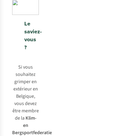
des
haut.
partagent
voies
En
la
de
enchaînant
même
tous
Le
plusieurs
passion
les
saviez-
voies,
que
niveaux
vous
vous
cela
et
pouvez
?
crée
les
grimper
une
rochers
jusqu’à
ambiance
sont
Si vous
100 m
incroyable.
bien
souhaitez
de
équipés.
grimper en
haut.
extérieur en
Belgique,
vous devez
être membre
de la
Klim-
en
Bergsportfederatie