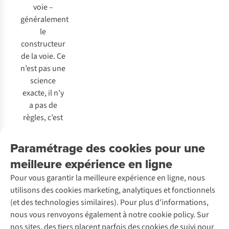
voie –
généralement
le
constructeur
de la voie. Ce
n’est pas une
science
exacte, il n’y
a pas de
règles, c’est
une
évaluation
Paramétrage des cookies pour une
subjective
.
meilleure expérience en ligne
Pour vous garantir la meilleure expérience en ligne, nous
utilisons des cookies marketing, analytiques et fonctionnels
Comment se mettre à l’escalade ?
(et des technologies similaires). Pour plus d'informations,
Conseils pour les grimpeurs débutants
nous vous renvoyons également à notre cookie policy. Sur
nos sites, des tiers placent parfois des cookies de suivi pour