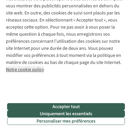
•
Suivez
un
cours d’escalade
dans l’un des clubs de la Klim-
vous montrer des publicités personnalisées en dehors du
en Bergsportfederatie ou du Club Alpin Belge. Ou rendez-
site web. En outre, des cookies de suivi sont placés par les
vous dans une salle d’escalade intérieure locale et
réseaux sociaux. En sélectionnant « Accepter tout », vous
demandez un cours d’initiation. Vous apprendrez les
acceptez cette option. Pour ne pas avoir à vous poser la
principes de base et pourrez vous essayer à cette pratique.
même question à chaque fois, nous enregistrons vos
•
Choisissez un partenaire d’escalade
ayant un poids
préférences concernant l’utilisation des cookies sur notre
similaire au vôtre. Un écart de 30 % est acceptable.
site Internet pour une durée de deux ans. Vous pouvez
•
Ne vous laissez pas distraire
pendant l’assurage : vous
modifier vos préférences à tout moment via la politique en
éviterez ainsi les accidents.
matière de cookies au bas de chaque page du site Internet.
•
Grimper beaucoup
, car au début on progresse
Notre cookie policy
rapidement ! Vous atteindrez vite le niveau 5B ou 5C.
•
Donnez à votre corps le temps de s’adapter.
Vos bras, vos
épaules et vos doigts ne sont pas habitués à supporter tout
votre poids. L’entraînement en force développe rapidement
vos muscles, mais vos tendons se renforcent plus lentement.
Accepter tout
•
N’hésitez pas à demander
à d’autres grimpeurs comment
Uniquement les essentiels
aborder au mieux une voie. Discuter de votre tactique peut
Personaliser mes préférences
souvent aider.