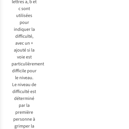
lettres a, b et
c sont
utilisées
pour
indiquer la
difficulté,
avec un +
ajouté si la
voie est
particulièrement
difficile pour
le niveau.
Le niveau de
difficulté est
déterminé
par la
première
personne à
grimper la