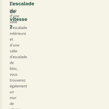
l’escalade
En
de
plus
d’une
vitesse
salle
?
d’escalade
intérieure
et
d’une
salle
d’escalade
de
bloc,
vous
trouverez
également
un
mur
de