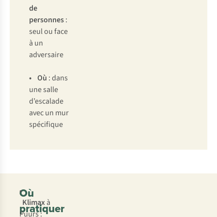
de
personnes
:
seul ou face
à un
adversaire
• Où
: dans
une salle
d’escalade
avec un mur
spécifique
Où
•
Klimax
à
pratiquer
Puurs :