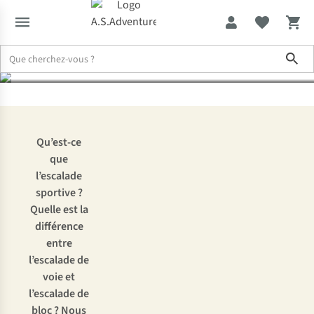
débutants
Sho
Expertise & Conseils
Escalade de voie et de bloc : conseils pour l
Qu’est-ce
que
l’escalade
sportive ?
Quelle est la
différence
entre
l’escalade de
voie et
l’escalade de
bloc ? Nous