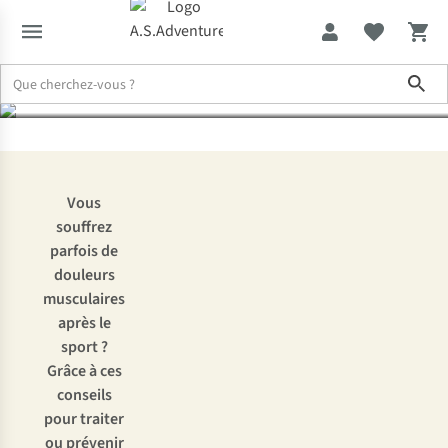
soulager !
Sho
Expertise & Conseils
Douleurs musculaires après le sport ? Voic
Vous
souffrez
parfois de
douleurs
musculaires
après le
sport ?
Grâce à ces
conseils
pour traiter
ou prévenir