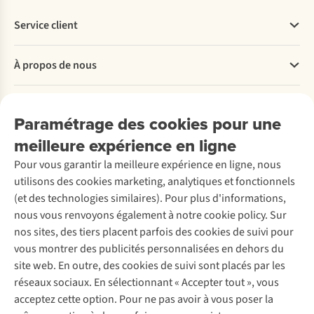
Service client
Questions fréquentes
À propos de nous
Commander
Payer
Travailler chez A.S.Adventure
Nos services
Livraison
Explore More
Paramétrage des cookies pour une
Retourner
Entreprise responsable
Location / Location sports d’hiver
meilleure expérience en ligne
Rétractation d'une commande
Découvrez
À propos d’Ayacucho
Seconde-main
Entretien & réparations
Pour vous garantir la meilleure expérience en ligne, nous
Nos magasins
Entretien de ski
A.S.Magazine
Garantie
utilisons des cookies marketing, analytiques et fonctionnels
À propos d’A.S.Adventure
Service de lavage
Explore Camp
Contactez-nous
(et des technologies similaires). Pour plus d'informations,
Déclaration d'accessibilité
Entretien de chaussures
Gear Check
nous vous renvoyons également à notre cookie policy. Sur
Réparation de chaussures
Expertise & conseils
nos sites, des tiers placent parfois des cookies de suivi pour
Abonnez-vous à la newsletter
Réparation de vêtements
vous montrer des publicités personnalisées en dehors du
Retouches
site web. En outre, des cookies de suivi sont placés par les
Pour les entreprises
Suivez-nous
réseaux sociaux. En sélectionnant « Accepter tout », vous
acceptez cette option. Pour ne pas avoir à vous poser la