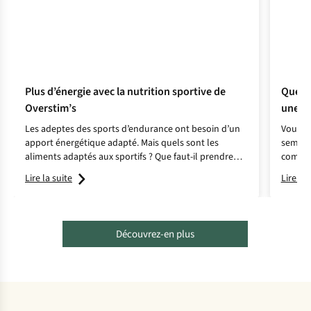
Plus d’énergie avec la nutrition sportive de
Que fa
Overstim’s
une co
Les adeptes des sports d’endurance ont besoin d’un
Vous av
apport énergétique adapté. Mais quels sont les
semi-ma
aliments adaptés aux sportifs ? Que faut-il prendre
compte
exactement et à quel moment ?
hydrat
Lire la suite
Lire la 
et de m
du spor
Découvrez-en plus