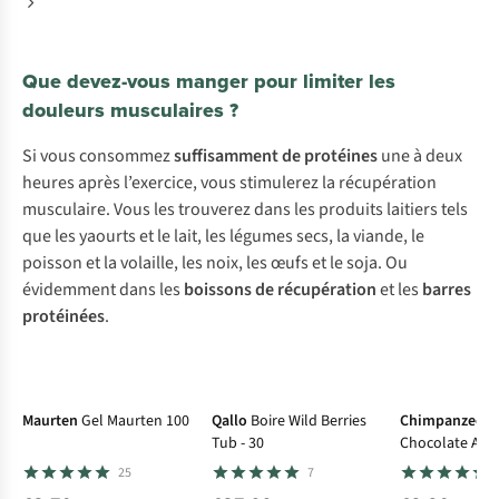
Que devez-vous manger pour limiter les
douleurs musculaires ?
Si vous consommez
suffisamment de
protéines
une à deux
heures après l’exercice, vous stimulerez la récupération
musculaire. Vous les trouverez dans les produits laitiers tels
que les yaourts et le lait, les légumes secs, la viande, le
poisson et la volaille, les noix, les œufs et le soja. Ou
évidemment dans les
boissons de récupération
et les
barres
protéinées
.
Maurten
Gel Maurten 100
Qallo
Boire Wild Berries
Chimpanzee
B
Tub - 30
Chocolate And 
25
7