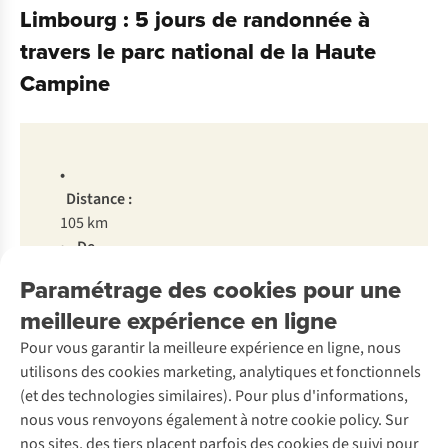
Limbourg : 5 jours de randonnée à
travers le parc national de la Haute
Campine
•
Distance :
105 km
• De
quoi
Paramétrage des cookies pour une
s’agit-
meilleure expérience en ligne
il ?
D’une
Pour vous garantir la meilleure expérience en ligne, nous
randonnée
utilisons des cookies marketing, analytiques et fonctionnels
longue
(et des technologies similaires). Pour plus d'informations,
distance
nous vous renvoyons également à notre cookie policy. Sur
dans
nos sites, des tiers placent parfois des cookies de suivi pour