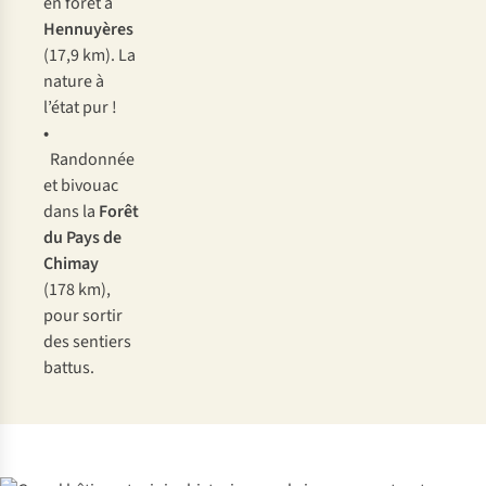
en forêt à
Hennuyères
(17,9 km). La
nature à
l’état pur !
•
Randonnée
et bivouac
dans la
Forêt
du Pays de
Chimay
(178 km),
pour sortir
des sentiers
battus.