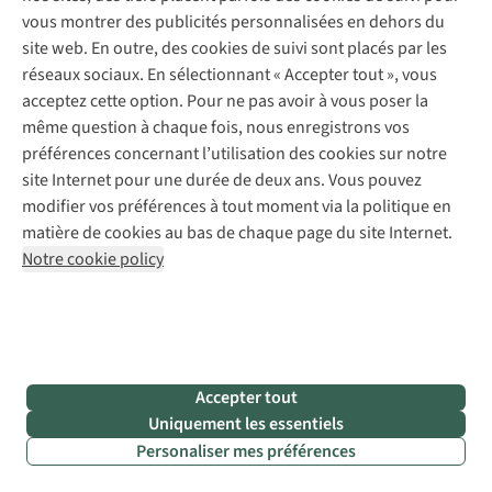
le
vous montrer des publicités personnalisées en dehors du
premier
site web. En outre, des cookies de suivi sont placés par les
parc
réseaux sociaux. En sélectionnant « Accepter tout », vous
national
acceptez cette option. Pour ne pas avoir à vous poser la
du
même question à chaque fois, nous enregistrons vos
pays
préférences concernant l’utilisation des cookies sur notre
site Internet pour une durée de deux ans. Vous pouvez
modifier vos préférences à tout moment via la politique en
matière de cookies au bas de chaque page du site Internet.
Le
premier parc national
de Belgique
? Il se trouve en Haute
Notre cookie policy
Campine. Il s’agit d’un vaste espace naturel composé de
dunes, de landes et de forêts. Et comme on peut s’y attendre
de la part d’un parc national, c’est l’endroit parfait pour y
randonner. Si vous voulez voir tous les
points d’intérêt
,
comptez 5 jours de marche pour parcourir le
National Park
Accepter tout
Trail
, un circuit qui vous plongera au cœur du patrimoine
Uniquement les essentiels
naturel du Limbourg. Le Trail a déjà été
récompensé
à
Personaliser mes préférences
plusieurs reprises avec le
Leading Quality Label
et figure
parmi les 25 meilleures randonnées longue distance