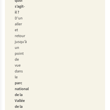
quoi
s’agit-
il ?
D’un
aller
et
retour
jusqu’à
un
point
de
vue
dans
le
parc
national
de la
Vallée
de la