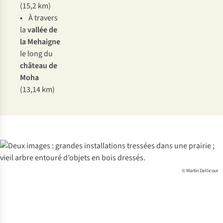
(15,2 km)
•
À travers
la
vallée de
la Mehaigne
le long du
château de
Moha
(13,14 km)
© Martin Dellicour
Vestes
Chaussures