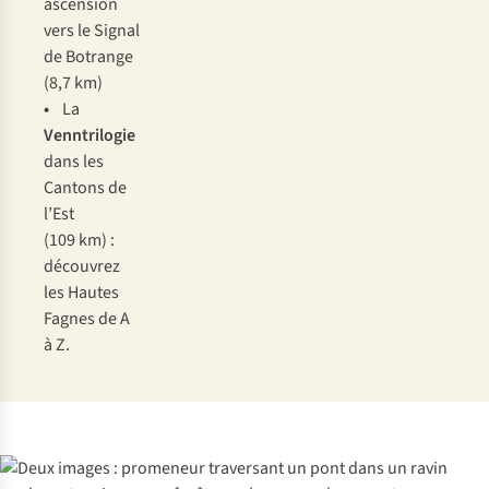
ascension
vers le Signal
de Botrange
(8,7 km)
•
La
Venntrilogie
dans les
Cantons de
l’Est
(109 km) :
découvrez
les Hautes
Fagnes de A
à Z.