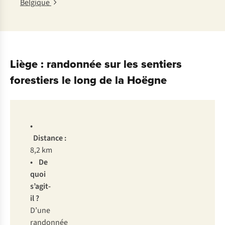
Belgique
Liège : randonnée sur les sentiers
forestiers le long de la Hoëgne
•
Distance :
8,2 km
• De
quoi
s’agit-
il ?
D’une
randonnée