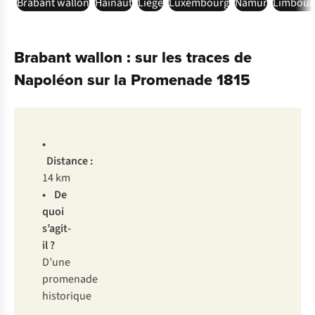
Brabant wallon
Hainaut
Liège
Luxembourg
Namur
Limbour
Brabant wallon : sur les traces de
Napoléon sur la Promenade 1815
•
Distance :
14 km
• De
quoi
s’agit-
il ?
D’une
promenade
historique