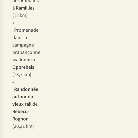
des Romains
à
Ramillies
(12 km)
•
Promenade
dans la
campagne
brabançonne
wallonne à
Opprebais
(13,7 km)
•
Randonnée
autour du
vieux rail
de
Rebecq-
Rognon
(20,31 km)