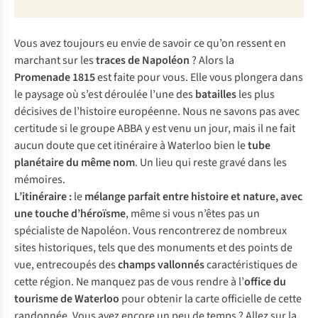
Vous avez toujours eu envie de savoir ce qu’on ressent en
marchant sur les
traces de Napoléon
? Alors la
Promenade 1815
est faite pour vous. Elle vous plongera dans
le paysage où s’est déroulée l’une des
batailles
les plus
décisives de l’histoire européenne. Nous ne savons pas avec
certitude si le groupe ABBA y est venu un jour, mais il ne fait
aucun doute que cet itinéraire à Waterloo bien le
tube
planétaire du même nom
. Un lieu qui reste gravé dans les
mémoires.
L’itinéraire :
le
mélange parfait entre histoire et nature, avec
une touche d’héroïsme
, même si vous n’êtes pas un
spécialiste de Napoléon. Vous rencontrerez de nombreux
sites historiques, tels que des monuments et des points de
vue, entrecoupés des
champs vallonnés
caractéristiques de
cette région. Ne manquez pas de vous rendre à l’
office du
tourisme de Waterloo
pour obtenir la carte officielle de cette
randonnée. Vous avez encore un peu de temps ? Allez sur la