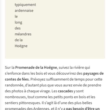
typiquement
ardennaise
le
long
des
méandres
de la
Hoëgne
Sur la
Promenade de la Hoëgne
, suivez la rivière qui
s’enfonce dans les bois et vous découvrirez des
paysages de
contes de fées
. Prévoyez suffisamment de temps pour cette
randonnée, d’autant plus que vous aurez envie de prendre
des photos à chaque virage. Les
cascades
y sont
nombreuses, tout comme les petits ponts en bois et les
sentiers pittoresques. Il s’agit là d’une des plus belles
promenades des Ardennes, et il n’y a
pas besoin d’être un