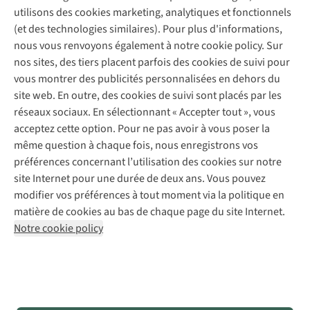
Entretien de ski
A.S.Magazine
Garantie
utilisons des cookies marketing, analytiques et fonctionnels
À propos d’A.S.Adventure
Service de lavage
Explore Camp
Contactez-nous
(et des technologies similaires). Pour plus d'informations,
Déclaration d'accessibilité
Entretien de chaussures
Gear Check
nous vous renvoyons également à notre cookie policy. Sur
Réparation de chaussures
Expertise & conseils
nos sites, des tiers placent parfois des cookies de suivi pour
Abonnez-vous à la newsletter
Réparation de vêtements
vous montrer des publicités personnalisées en dehors du
Retouches
site web. En outre, des cookies de suivi sont placés par les
Pour les entreprises
Suivez-nous
réseaux sociaux. En sélectionnant « Accepter tout », vous
acceptez cette option. Pour ne pas avoir à vous poser la
même question à chaque fois, nous enregistrons vos
préférences concernant l’utilisation des cookies sur notre
site Internet pour une durée de deux ans. Vous pouvez
modifier vos préférences à tout moment via la politique en
Mentions légales
Politique de confidentialité
matière de cookies au bas de chaque page du site Internet.
Conditions générales
Cookie Policy
Notre cookie policy
AS Adventure France SAS,
Rue du Vieux Faubourg 14,
F-59000 Lille
team@asadventure.com
+32 (0)3 828 30 15
TVA FR52.529.478.943