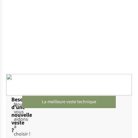
Besoin
La meilleure veste technique
Nous
d’une
vous
nouvelle
aidons
veste
à
?
choisir !