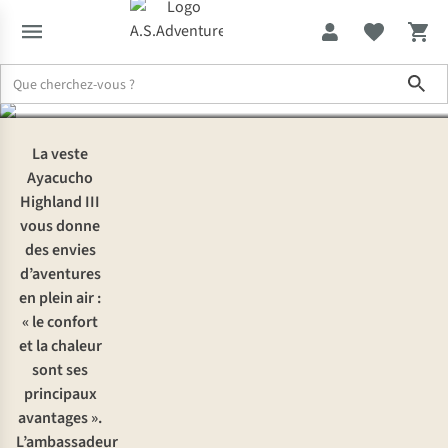
Ayacucho Highland III
Sho
Expertise & Conseils
À l’essai : la veste 3-en-1 Ayacucho Highland I
La veste
Ayacucho
Highland III
vous donne
des envies
d’aventures
en plein air :
« le confort
et la chaleur
sont ses
principaux
avantages ».
L’ambassadeur