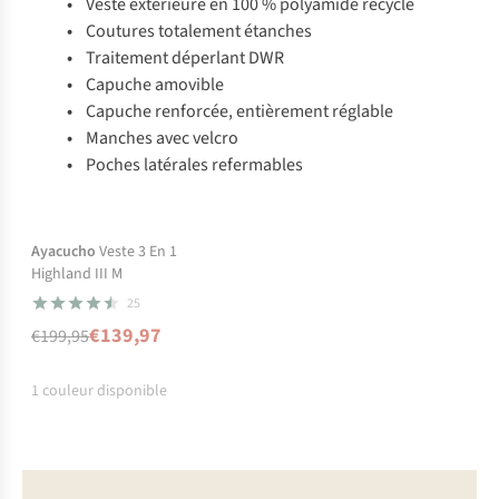
•
Veste extérieure en 100 % polyamide recyclé
•
Coutures totalement étanches
•
Traitement déperlant DWR
•
Capuche amovible
•
Capuche renforcée, entièrement réglable
•
Manches avec velcro
•
Poches latérales refermables
-30%
En rupture de stock
Ayacucho
Veste 3 En 1
Highland III M
25
€139,97
€199,95
1
couleur disponible