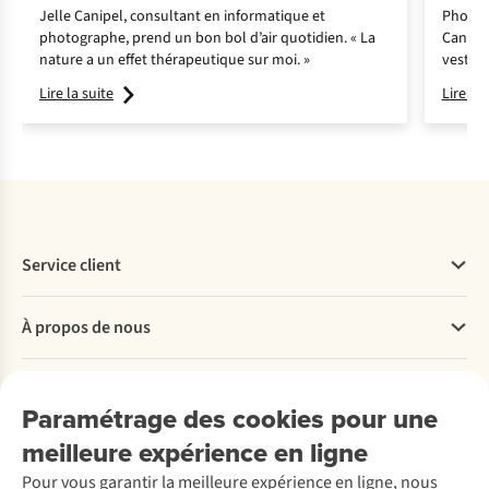
Jelle Canipel, consultant en informatique et
Photog
photographe, prend un bon bol d’air quotidien. « La
Canipel
nature a un effet thérapeutique sur moi. »
veste d
son avi
Lire la suite
Lire la 
Service client
Questions fréquentes
À propos de nous
Commander
Payer
Travailler chez A.S.Adventure
Nos services
Livraison
Explore More
Paramétrage des cookies pour une
Retourner
Entreprise responsable
Location / Location sports d’hiver
meilleure expérience en ligne
Rétractation d'une commande
Découvrez
À propos d’Ayacucho
Seconde-main
Entretien & réparations
Pour vous garantir la meilleure expérience en ligne, nous
Nos magasins