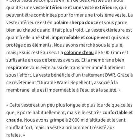
« Cette veste se compose en fait de deux vestes de haute
qualité : une
veste intérieure et une veste extérieure
, qui
peuvent être combinées pour former une troisième veste. La
veste intérieure est en
polaire sherpa douce
et vous garde
bien au chaud quand il fait plus froid. La veste extérieure est
quant à elle une
shell imperméable et coupe-vent
qui vous
protège des éléments. Nous avons marché sous la pluie,
mais je suis resté au sec. La
colonne d’eau
de 5 000 mm est
suffisante en cas de brèves averses. Et la membrane bien
respirante
vous évite aussi de transpirer immédiatement
sous l’effort. La veste bénéficie d’un traitement DWR. Grâce à
ce revêtement "Durable Water Repellent", associé à la
membrane, elle est imperméable à l’eau et à la saleté. »
« Cette veste est un peu plus longue et plus lourde que celles
que je porte habituellement, mais elle est très
confortable et
chaude
. Nous avons grimpé à 2 000 m d’altitude et le vent
soufflait fort, mais la veste a brillamment résisté aux
rafales. »