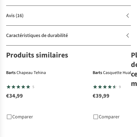
Avis
(16)
Caractéristiques de durabilité
Produits similaires
P
d
c
Barts
Chapeau Tehina
Barts
Casquette Huahin
m
5
9
€34,99
€39,99
Bar
Teh
Comparer
Comparer
€3