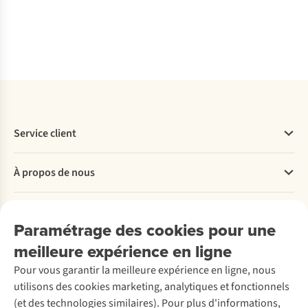
1
c
dis
Service client
Questions fréquentes
À propos de nous
Commander
Payer
Travailler chez A.S.Adventure
Nos services
Livraison
Explore More
Paramétrage des cookies pour une
Retourner
Entreprise responsable
Location / Location sports d’hiver
meilleure expérience en ligne
Rétractation d'une commande
Découvrez
À propos d’Ayacucho
Seconde-main
Entretien & réparations
Pour vous garantir la meilleure expérience en ligne, nous
Nos magasins
Entretien de ski
A.S.Magazine
Garantie
utilisons des cookies marketing, analytiques et fonctionnels
À propos d’A.S.Adventure
Service de lavage
Explore Camp
Contactez-nous
(et des technologies similaires). Pour plus d'informations,
Déclaration d'accessibilité