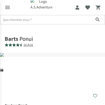
Sho
Accueil
Barts
Ponui
16 Avis