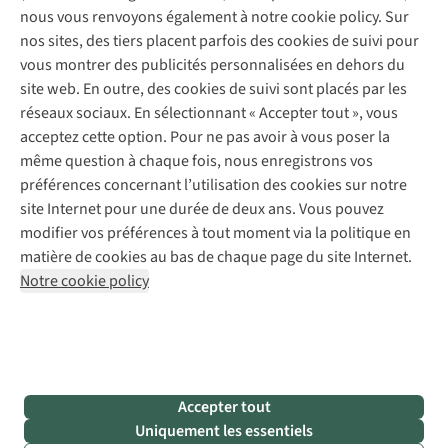
Entretien de chaussures
Gear Check
nous vous renvoyons également à notre cookie policy. Sur
Réparation de chaussures
Expertise & conseils
nos sites, des tiers placent parfois des cookies de suivi pour
Abonnez-vous à la newsletter
Réparation de vêtements
vous montrer des publicités personnalisées en dehors du
Retouches
site web. En outre, des cookies de suivi sont placés par les
Pour les entreprises
Suivez-nous
réseaux sociaux. En sélectionnant « Accepter tout », vous
acceptez cette option. Pour ne pas avoir à vous poser la
même question à chaque fois, nous enregistrons vos
préférences concernant l’utilisation des cookies sur notre
site Internet pour une durée de deux ans. Vous pouvez
modifier vos préférences à tout moment via la politique en
Mentions légales
Politique de confidentialité
matière de cookies au bas de chaque page du site Internet.
Conditions générales
Cookie Policy
Notre cookie policy
AS Adventure France SAS,
Rue du Vieux Faubourg 14,
F-59000 Lille
team@asadventure.com
+32 (0)3 828 30 15
TVA FR52.529.478.943
Accepter tout
Uniquement les essentiels