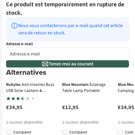
Ce produit est temporairement en rupture de
stock.
Nous vous contacterons par e-mail quand cet article 
sera de retour en stock.
Adresse e-mail
Tenez-moi au courant
Alternatives
Rubytec
Anti-Insectes Buzz
Blue Mountain
Éclairage
Blue Mou
USB Solar Lantern &
Table Lamp Portable
Camping
Mosquito Catcher
Recharge
9
€34,95
€12,95
€34,95
1
couleur disponible
1
couleur disponible
1
couleur
Comparer
Comparer
Com