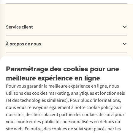
Service client
Questions fréquentes
À propos de nous
Commander
Payer
Travailler chez A.S.Adventure
Nos services
Livraison
Explore More
Paramétrage des cookies pour une
Retourner
Entreprise responsable
Location / Location sports d’hiver
meilleure expérience en ligne
Rétractation d'une commande
Découvrez
À propos d’Ayacucho
Seconde-main
Entretien & réparations
Pour vous garantir la meilleure expérience en ligne, nous
Nos magasins
Entretien de ski
A.S.Magazine
Garantie
utilisons des cookies marketing, analytiques et fonctionnels
À propos d’A.S.Adventure
Service de lavage
Explore Camp
Contactez-nous
(et des technologies similaires). Pour plus d'informations,
Déclaration d'accessibilité
Entretien de chaussures
Gear Check
nous vous renvoyons également à notre cookie policy. Sur
Réparation de chaussures
Expertise & conseils
nos sites, des tiers placent parfois des cookies de suivi pour
Abonnez-vous à la newsletter
Réparation de vêtements
vous montrer des publicités personnalisées en dehors du
Retouches
site web. En outre, des cookies de suivi sont placés par les
Pour les entreprises