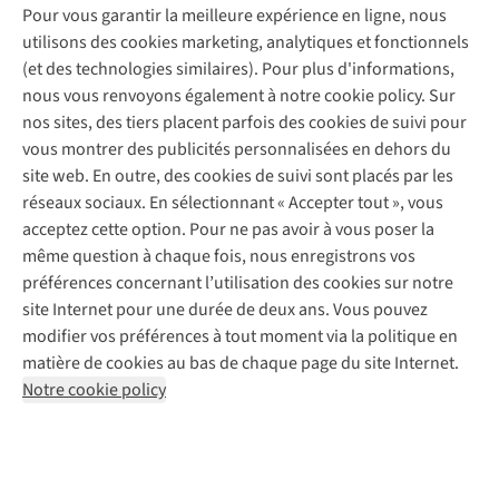
Entretien & réparations
Pour vous garantir la meilleure expérience en ligne, nous
Nos magasins
Entretien de ski
A.S.Magazine
Garantie
utilisons des cookies marketing, analytiques et fonctionnels
À propos d’A.S.Adventure
Service de lavage
Explore Camp
Contactez-nous
(et des technologies similaires). Pour plus d'informations,
Déclaration d'accessibilité
Entretien de chaussures
Gear Check
nous vous renvoyons également à notre cookie policy. Sur
Réparation de chaussures
Expertise & conseils
nos sites, des tiers placent parfois des cookies de suivi pour
Abonnez-vous à la newsletter
Réparation de vêtements
vous montrer des publicités personnalisées en dehors du
Retouches
site web. En outre, des cookies de suivi sont placés par les
Pour les entreprises
Suivez-nous
réseaux sociaux. En sélectionnant « Accepter tout », vous
acceptez cette option. Pour ne pas avoir à vous poser la
même question à chaque fois, nous enregistrons vos
préférences concernant l’utilisation des cookies sur notre
site Internet pour une durée de deux ans. Vous pouvez
modifier vos préférences à tout moment via la politique en
Mentions légales
Politique de confidentialité
matière de cookies au bas de chaque page du site Internet.
Conditions générales
Cookie Policy
Notre cookie policy
AS Adventure France SAS,
Rue du Vieux Faubourg 14,
F-59000 Lille
team@asadventure.com
+32 (0)3 828 30 15
TVA FR52.529.478.943