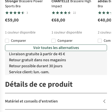
Stronger
Brassière Power
CHANTELLE
Brassière High
adidas
Br
Sports Bra
Impact
Bra
3
22
€59,00
€68,00
€40,00
1
couleur disponible
1
couleur disponible
2
couleur
Comparer
Comparer
Com
Voir toutes les alternatives
Livraison gratuite à partir de 45 €
Retour gratuit dans nos magasins
Retour possible durant 30 jours
Service client: lun.-sam.
Détails de ce produit
Matériel et conseils d'entretien