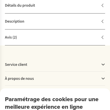
Détails du produit
Description
Avis
(2)
Service client
Questions fréquentes
À propos de nous
Commander
Payer
Travailler chez A.S.Adventure
Nos services
Livraison
Explore More
Paramétrage des cookies pour une
Retourner
Entreprise responsable
Location / Location sports d’hiver
meilleure expérience en ligne
Rétractation d'une commande
Découvrez
À propos d’Ayacucho
Seconde-main