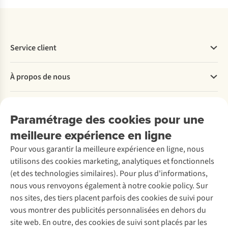
Service client
Questions fréquentes
À propos de nous
Commander
Payer
Travailler chez A.S.Adventure
Nos services
Livraison
Explore More
Paramétrage des cookies pour une
Retourner
Entreprise responsable
Location / Location sports d’hiver
meilleure expérience en ligne
Rétractation d'une commande
Découvrez
À propos d’Ayacucho
Seconde-main
Entretien & réparations
Pour vous garantir la meilleure expérience en ligne, nous
Nos magasins
Entretien de ski
A.S.Magazine
Garantie
utilisons des cookies marketing, analytiques et fonctionnels
À propos d’A.S.Adventure
Service de lavage
Explore Camp
Contactez-nous
(et des technologies similaires). Pour plus d'informations,
Déclaration d'accessibilité
Entretien de chaussures
Gear Check
nous vous renvoyons également à notre cookie policy. Sur
Réparation de chaussures
Expertise & conseils
nos sites, des tiers placent parfois des cookies de suivi pour
Abonnez-vous à la newsletter
Réparation de vêtements
vous montrer des publicités personnalisées en dehors du
Retouches
site web. En outre, des cookies de suivi sont placés par les