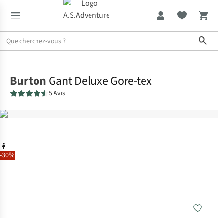
Sho
Accueil
Burton
Gant Deluxe Gore-tex
5 Avis
-30%