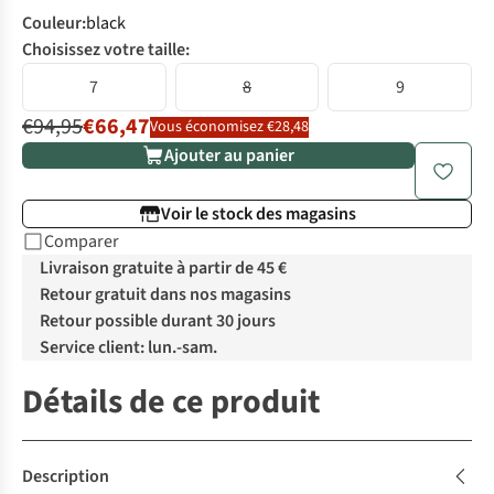
Couleur
:
black
Choisissez votre taille:
7
8
9
€94,95
€66,47
Vous économisez €28,48
Ajouter au panier
Voir le stock des magasins
Comparer
Livraison gratuite à partir de 45 €
Retour gratuit dans nos magasins
Retour possible durant 30 jours
Service client: lun.-sam.
Détails de ce produit
Description