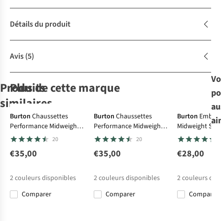
Détails du produit
Avis
(5)
Vo
Produits
Plus de cette marque
po
similaires
au
Gore-Tex
Burton
Chaussettes
Burton
Chaussettes
Burton
Emble
ai
Performance Midweight
Performance Midweight
Midweight So
Reusch
The North Face
Reusch
Gants
Reusch
Gants
Gants
Sock Wms
Sock Wms
20
20
Mesa R-Tex® XT
Gants W
Tiffany R-Tex Xt
Amira Gore-Tex
Montana Ski
€35,00
€35,00
€28,00
1
11
1
Glove
€79,95
€65,00
€89,95
€89,95
2
couleurs disponibles
2
couleurs disponibles
2
couleurs dis
Comparer
Comparer
Comparer
Comparer
Comparer
Comparer
Comparer