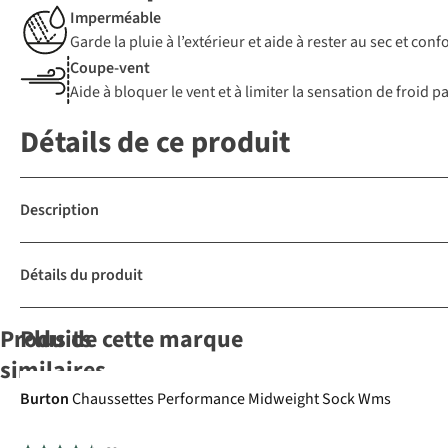
Imperméable
Garde la pluie à l’extérieur et aide à rester au sec et c
Coupe-vent
Aide à bloquer le vent et à limiter la sensation de froid 
Détails de ce produit
Description
Détails du produit
Produits
Plus de cette marque
similaires
Burton
Chaussettes Performance Midweight Sock Wms
Kombi
Ziener
Barts
Moufle
Kombi
Moufle
Moufle