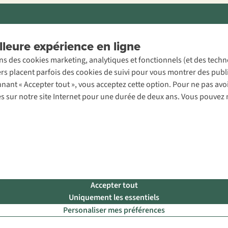
ons légales
Politique de confidentialité
Conditions générales
Cookie 
leure expérience en ligne
ons des cookies marketing, analytiques et fonctionnels (et des tech
ers placent parfois des cookies de suivi pour vous montrer des publ
onnant « Accepter tout », vous acceptez cette option. Pour ne pas a
es sur notre site Internet pour une durée de deux ans. Vous pouvez 
Accepter tout
Uniquement les essentiels
Personaliser mes préférences