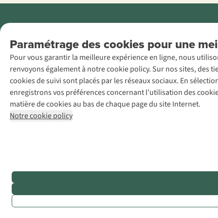
Menti
Paramétrage des cookies pour une meil
AS Adventure
Pour vous garantir la meilleure expérience en ligne, nous utilis
France SAS,
renvoyons également à notre cookie policy. Sur nos sites, des ti
Rue du Vieux
cookies de suivi sont placés par les réseaux sociaux. En sélecti
Faubourg 14, F-
enregistrons vos préférences concernant l’utilisation des cooki
59000 Lille
matière de cookies au bas de chaque page du site Internet.
+32 (0)3 828
Notre cookie policy
30 15
team@asadventure.com
TVA
FR52.529.478.943