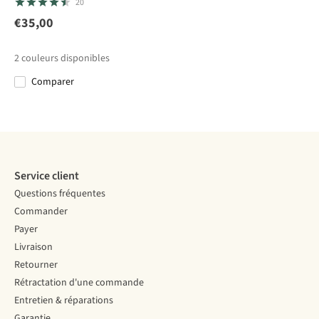
20
The Epic
Moufles
Empire
The Epic
Kalea AW
€35,00
12
2
12
Lady
€69,95
€79,99
€49,99
€69,95
2
couleurs disponibles
Comparer
Comparer
Comparer
Comparer
Comparer
Service client
Questions fréquentes
Commander
Payer
Livraison
Retourner
Rétractation d'une commande
Entretien & réparations
Garantie