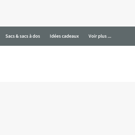
Sacs & sacs à dos
Idées cadeaux
Voir plus ...