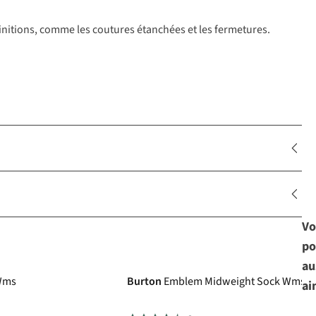
 finitions, comme les coutures étanchées et les fermetures.
Vo
po
au
ock Wms
Burton
Emblem Midweight Sock Wms
ai