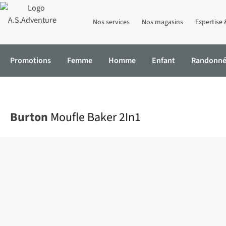
Nos services
Nos magasins
Expertise 
Promotions
Femme
Homme
Enfant
Randonn
Accueil
Moufle Baker 2In1
Burton
Moufle Baker 2In1