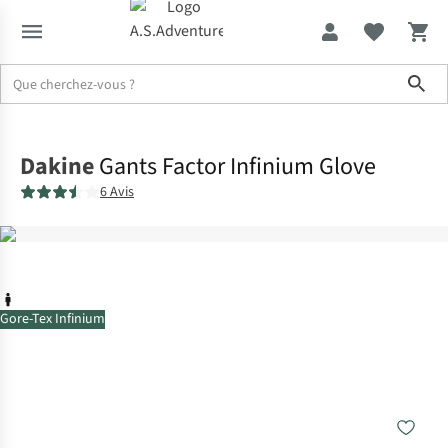
Sho
Accueil
Dakine
Gants Factor Infinium Glove
6 Avis
Gore-Tex Infinium