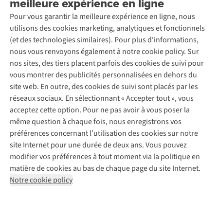
meilleure expérience en ligne
Rétractation d'une commande
Découvrez
À propos d’Ayacucho
Seconde-main
Entretien & réparations
Pour vous garantir la meilleure expérience en ligne, nous
Nos magasins
Entretien de ski
A.S.Magazine
Garantie
utilisons des cookies marketing, analytiques et fonctionnels
À propos d’A.S.Adventure
Service de lavage
Explore Camp
Contactez-nous
(et des technologies similaires). Pour plus d'informations,
Déclaration d'accessibilité
Entretien de chaussures
Gear Check
nous vous renvoyons également à notre cookie policy. Sur
Réparation de chaussures
Expertise & conseils
nos sites, des tiers placent parfois des cookies de suivi pour
Abonnez-vous à la newsletter
Réparation de vêtements
vous montrer des publicités personnalisées en dehors du
Retouches
site web. En outre, des cookies de suivi sont placés par les
Pour les entreprises
Suivez-nous
réseaux sociaux. En sélectionnant « Accepter tout », vous
acceptez cette option. Pour ne pas avoir à vous poser la
même question à chaque fois, nous enregistrons vos
préférences concernant l’utilisation des cookies sur notre
site Internet pour une durée de deux ans. Vous pouvez
modifier vos préférences à tout moment via la politique en
Mentions légales
Politique de confidentialité
matière de cookies au bas de chaque page du site Internet.
Conditions générales
Cookie Policy
Notre cookie policy
AS Adventure France SAS,
Rue du Vieux Faubourg 14,
F-59000 Lille
team@asadventure.com
+32 (0)3 828 30 15