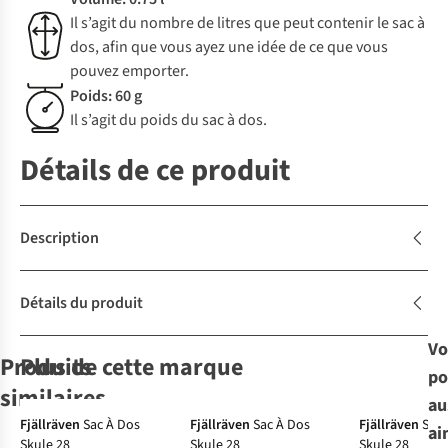
Il s’agit du nombre de litres que peut contenir le sac à
dos, afin que vous ayez une idée de ce que vous
pouvez emporter.
Poids: 60 g
Il s’agit du poids du sac à dos.
Détails de ce produit
Description
Détails du produit
Vo
Produits
Plus de cette marque
po
-10%
-10%
-10%
similaires
au
-50%
Fjällräven
Sac À Dos
Fjällräven
Sac À Dos
Fjällräven
Sac 
ai
Skule 28
Skule 28
Skule 28