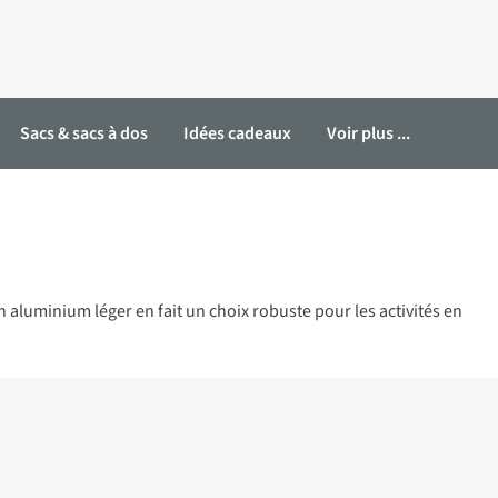
Sacs & sacs à dos
Idées cadeaux
Voir plus ...
n aluminium léger en fait un choix robuste pour les activités en