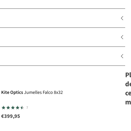
P
d
c
Kite Optics
Jumelles Falco 8x32
m
Av
7
€399,95
Ki
Ju