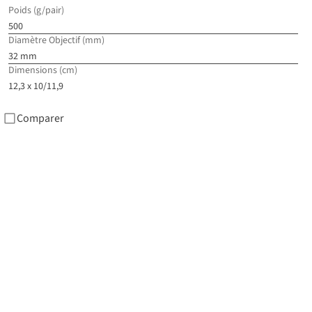
Ur
Poids (g/pair)
500
€2
Diamètre Objectif (mm)
32 mm
1
c
Dimensions (cm)
dis
12,3 x 10/11,9
Comparer