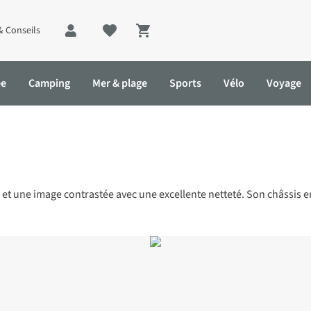
& Conseils
Shopping cart
ée
Camping
Mer & plage
Sports
Vélo
Voyage
e et une image contrastée avec une excellente netteté. Son châssis e