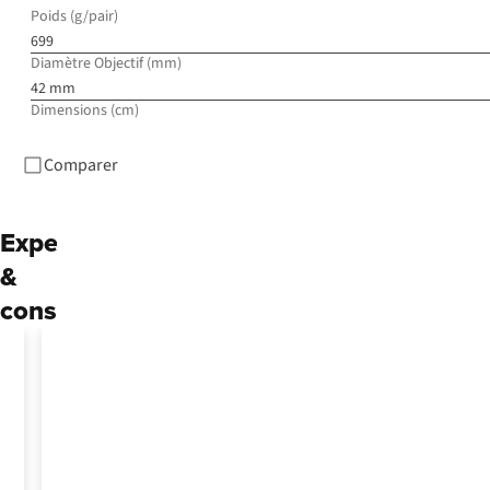
Poids (g/pair)
699
Diamètre Objectif (mm)
42 mm
Dimensions (cm)
Comparer
Expertise
&
conseils