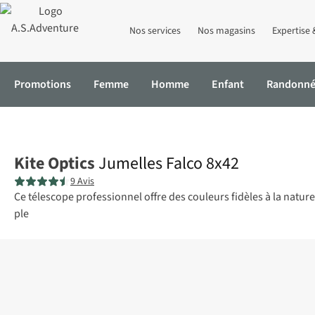
Nos services
Nos magasins
Expertise 
Promotions
Femme
Homme
Enfant
Randonn
Accueil
Jumelles Falco 8x42
Kite Optics
Jumelles Falco 8x42
9 Avis
Ce télescope professionnel offre des couleurs fidèles à la natur
ple