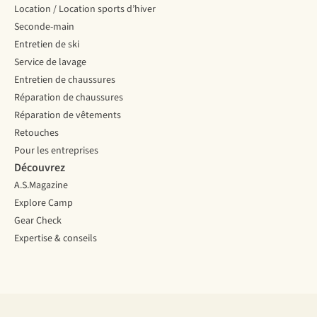
lors
Location / Location sports d’hiver
de
Seconde-main
l'achat
de
Entretien de ski
jumelles
Service de lavage
et
Entretien de chaussures
vous
Réparation de chaussures
aidons
à
Réparation de vêtements
faire
Retouches
le
Pour les entreprises
bon
Découvrez
choix.
A.S.Magazine
Explore Camp
Gear Check
Expertise & conseils