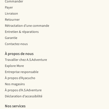
Commander
bonnes
détail
boules
jumelles,
des
de
Payer
vous
objets
graisse
Livraison
pourrez
très
et
Retourner
également
éloignés.
des
Rétractation d'une commande
repérer
Mais
mangeoires.
les
comment
Entretien & réparations
animaux
fonctionnent
Garantie
sauvages
des
Contactez-nous
lors
jumelles
d'un
ou
À propos de nous
safari.
un
Travailler chez A.S.Adventure
Nous
télescope ?
vous
Explore More
indiquons
Entreprise responsable
les
À propos d’Ayacucho
points
Nos magasins
auxquels
il
À propos d’A.S.Adventure
faut
Déclaration d'accessibilité
être
attentif
Nos services