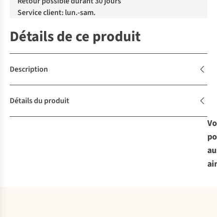
Retour possible durant 30 jours
Service client: lun.-sam.
Détails de ce produit
Description
Détails du produit
Vo
po
au
ai