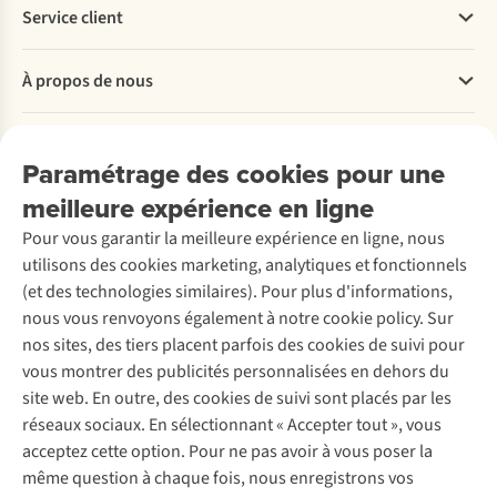
Service client
Questions fréquentes
À propos de nous
Commander
Payer
Travailler chez A.S.Adventure
Nos services
Livraison
Explore More
Paramétrage des cookies pour une
Retourner
Entreprise responsable
Location / Location sports d’hiver
meilleure expérience en ligne
Rétractation d'une commande
Découvrez
À propos d’Ayacucho
Seconde-main
Entretien & réparations
Pour vous garantir la meilleure expérience en ligne, nous
Nos magasins
Entretien de ski
A.S.Magazine
Garantie
utilisons des cookies marketing, analytiques et fonctionnels
À propos d’A.S.Adventure
Service de lavage
Explore Camp
Contactez-nous
(et des technologies similaires). Pour plus d'informations,
Déclaration d'accessibilité
Entretien de chaussures
Gear Check
nous vous renvoyons également à notre cookie policy. Sur
Réparation de chaussures
Expertise & conseils
nos sites, des tiers placent parfois des cookies de suivi pour
Abonnez-vous à la newsletter
Réparation de vêtements
vous montrer des publicités personnalisées en dehors du
Retouches
site web. En outre, des cookies de suivi sont placés par les
Pour les entreprises
Suivez-nous
réseaux sociaux. En sélectionnant « Accepter tout », vous
acceptez cette option. Pour ne pas avoir à vous poser la
même question à chaque fois, nous enregistrons vos