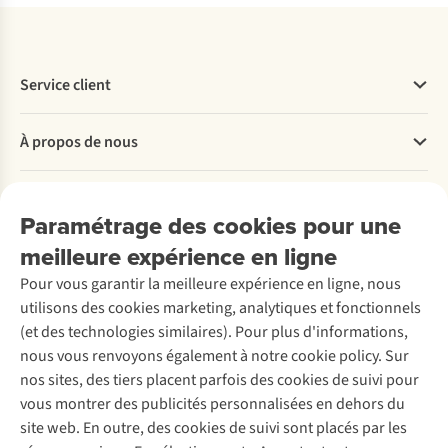
Service client
Questions fréquentes
À propos de nous
Commander
Payer
Travailler chez A.S.Adventure
Nos services
Livraison
Explore More
Paramétrage des cookies pour une
Retourner
Entreprise responsable
Location / Location sports d’hiver
meilleure expérience en ligne
Rétractation d'une commande
Découvrez
À propos d’Ayacucho
Seconde-main
Entretien & réparations
Pour vous garantir la meilleure expérience en ligne, nous
Nos magasins
Entretien de ski
A.S.Magazine
Garantie
utilisons des cookies marketing, analytiques et fonctionnels
À propos d’A.S.Adventure
Service de lavage
Explore Camp
Contactez-nous
(et des technologies similaires). Pour plus d'informations,
Déclaration d'accessibilité
Entretien de chaussures
Gear Check
nous vous renvoyons également à notre cookie policy. Sur
Réparation de chaussures
Expertise & conseils
nos sites, des tiers placent parfois des cookies de suivi pour
Abonnez-vous à la newsletter
Réparation de vêtements
vous montrer des publicités personnalisées en dehors du
Retouches
site web. En outre, des cookies de suivi sont placés par les
Pour les entreprises
Suivez-nous