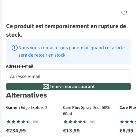
Ce produit est temporairement en rupture de
stock.
Nous vous contacterons par e-mail quand cet article 
sera de retour en stock.
Adresse e-mail
Tenez-moi au courant
Alternatives
Avis d'experts
Getest door Titus
Garmin
Edge Explore 2
Care Plus
Spray Deet 50%
Care Plus
60ml
158
204
€234,99
€13,99
€8,99