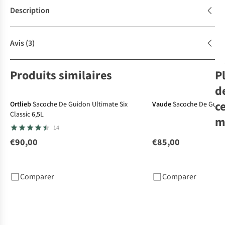
Description
Avis
(3)
Produits similaires
P
d
c
Ortlieb
Sacoche De Guidon Ultimate Six
Vaude
Sacoche De Guido
Classic 6,5L
m
Le
14
A
€90,00
€85,00
Ort
Vél
Rol
Comparer
Comparer
€1
4
c
dis