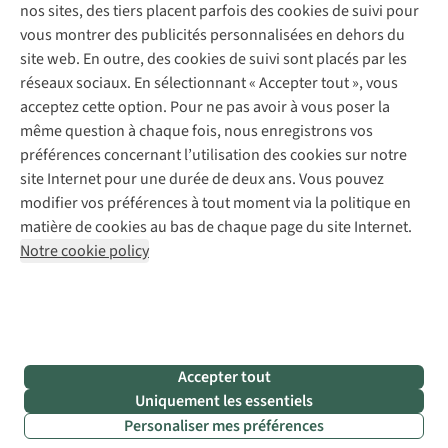
Expertise & conseils
nos sites, des tiers placent parfois des cookies de suivi pour
Abonnez-vous à la newsletter
Réparation de vêtements
vous montrer des publicités personnalisées en dehors du
Retouches
site web. En outre, des cookies de suivi sont placés par les
Pour les entreprises
Suivez-nous
réseaux sociaux. En sélectionnant « Accepter tout », vous
acceptez cette option. Pour ne pas avoir à vous poser la
même question à chaque fois, nous enregistrons vos
préférences concernant l’utilisation des cookies sur notre
site Internet pour une durée de deux ans. Vous pouvez
modifier vos préférences à tout moment via la politique en
Mentions légales
Politique de confidentialité
matière de cookies au bas de chaque page du site Internet.
Conditions générales
Cookie Policy
Notre cookie policy
AS Adventure France SAS,
Rue du Vieux Faubourg 14,
F-59000 Lille
team@asadventure.com
+32 (0)3 828 30 15
TVA FR52.529.478.943
Accepter tout
Uniquement les essentiels
Personaliser mes préférences