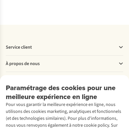
%
Service client
Questions fréquentes
À propos de nous
Commander
Payer
Travailler chez A.S.Adventure
Nos services
Livraison
Explore More
Paramétrage des cookies pour une
Retourner
Entreprise responsable
Location / Location sports d’hiver
meilleure expérience en ligne
Rétractation d'une commande
Découvrez
À propos d’Ayacucho
Seconde-main
Entretien & réparations
Pour vous garantir la meilleure expérience en ligne, nous
Nos magasins
Entretien de ski
A.S.Magazine
Garantie
utilisons des cookies marketing, analytiques et fonctionnels
À propos d’A.S.Adventure
Service de lavage
Explore Camp
Contactez-nous
(et des technologies similaires). Pour plus d'informations,
Déclaration d'accessibilité
Entretien de chaussures
Gear Check
nous vous renvoyons également à notre cookie policy. Sur
Réparation de chaussures