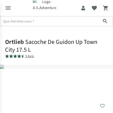
Sho
Accueil
Ortlieb
Sacoche De Guidon Up Town
City 17.5 L
3 Avis