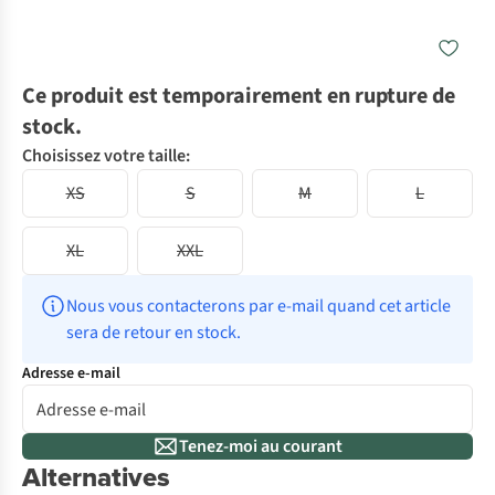
Ce produit est temporairement en rupture de
stock.
Choisissez votre taille:
XS
S
M
L
XL
XXL
Nous vous contacterons par e-mail quand cet article 
sera de retour en stock.
Adresse e-mail
Tenez-moi au courant
Alternatives
-50%
Gore-Tex
Le choi