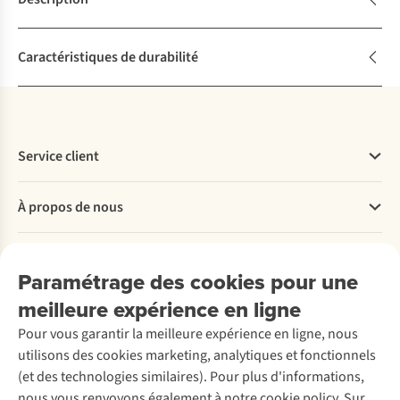
Caractéristiques de durabilité
Service client
Questions fréquentes
À propos de nous
Commander
Payer
Travailler chez A.S.Adventure
Nos services
Livraison
Explore More
Paramétrage des cookies pour une
Retourner
Entreprise responsable
Location / Location sports d’hiver
meilleure expérience en ligne
Rétractation d'une commande
Découvrez
À propos d’Ayacucho
Seconde-main
Entretien & réparations
Pour vous garantir la meilleure expérience en ligne, nous
Nos magasins
Entretien de ski
A.S.Magazine
Garantie
utilisons des cookies marketing, analytiques et fonctionnels
À propos d’A.S.Adventure
Service de lavage
Explore Camp
Contactez-nous
(et des technologies similaires). Pour plus d'informations,
Déclaration d'accessibilité
Entretien de chaussures
Gear Check
nous vous renvoyons également à notre cookie policy. Sur