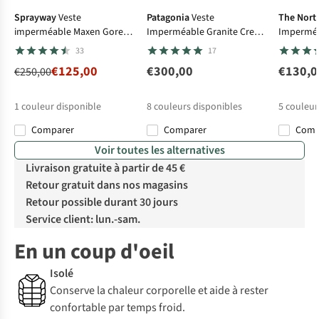
Sprayway
Veste
Patagonia
Veste
The Nort
imperméable Maxen Gore-
Imperméable Granite Crest
Imperméa
Tex Jacket
3L Jacket
Jacket
33
17
€125,00
€300,00
€130,0
€250,00
1
couleur disponible
8
couleurs disponibles
5
couleur
Comparer
Comparer
Com
Voir toutes les alternatives
Livraison gratuite à partir de 45 €
Retour gratuit dans nos magasins
Retour possible durant 30 jours
Service client: lun.-sam.
En un coup d'oeil
Isolé
Conserve la chaleur corporelle et aide à rester
confortable par temps froid.