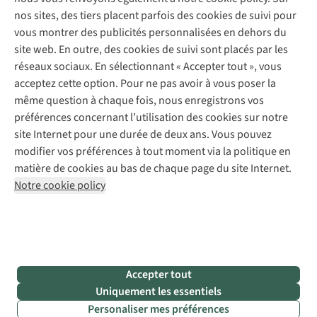
Réparation de chaussures
Expertise & conseils
nos sites, des tiers placent parfois des cookies de suivi pour
Abonnez-vous à la newsletter
Réparation de vêtements
vous montrer des publicités personnalisées en dehors du
Retouches
site web. En outre, des cookies de suivi sont placés par les
Pour les entreprises
Suivez-nous
réseaux sociaux. En sélectionnant « Accepter tout », vous
acceptez cette option. Pour ne pas avoir à vous poser la
même question à chaque fois, nous enregistrons vos
préférences concernant l’utilisation des cookies sur notre
site Internet pour une durée de deux ans. Vous pouvez
modifier vos préférences à tout moment via la politique en
Mentions légales
Politique de confidentialité
matière de cookies au bas de chaque page du site Internet.
Conditions générales
Cookie Policy
Notre cookie policy
AS Adventure France SAS,
Rue du Vieux Faubourg 14,
F-59000 Lille
team@asadventure.com
+32 (0)3 828 30 15
TVA FR52.529.478.943
Accepter tout
Uniquement les essentiels
Personaliser mes préférences