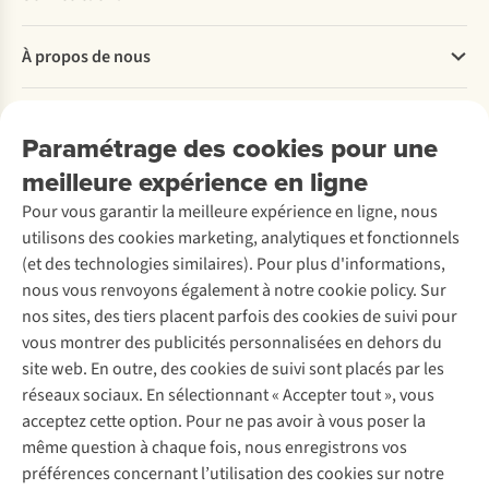
Questions fréquentes
À propos de nous
Commander
Payer
Travailler chez A.S.Adventure
Nos services
Livraison
Explore More
Paramétrage des cookies pour une
Retourner
Entreprise responsable
Location / Location sports d’hiver
meilleure expérience en ligne
Rétractation d'une commande
Découvrez
À propos d’Ayacucho
Seconde-main
Entretien & réparations
Pour vous garantir la meilleure expérience en ligne, nous
Nos magasins
Entretien de ski
A.S.Magazine
Garantie
utilisons des cookies marketing, analytiques et fonctionnels
À propos d’A.S.Adventure
Service de lavage
Explore Camp
Contactez-nous
(et des technologies similaires). Pour plus d'informations,
Déclaration d'accessibilité
Entretien de chaussures
Gear Check
nous vous renvoyons également à notre cookie policy. Sur
Réparation de chaussures
Expertise & conseils
nos sites, des tiers placent parfois des cookies de suivi pour
Abonnez-vous à la newsletter
Réparation de vêtements
vous montrer des publicités personnalisées en dehors du
Retouches
site web. En outre, des cookies de suivi sont placés par les
Pour les entreprises
Suivez-nous
réseaux sociaux. En sélectionnant « Accepter tout », vous
acceptez cette option. Pour ne pas avoir à vous poser la
même question à chaque fois, nous enregistrons vos
préférences concernant l’utilisation des cookies sur notre