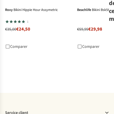
d
c
Roxy
Bikini Hippie Hour Assymetric
Beachlife
Bikini Bsk565B
m
1
Sh
€24,50
€29,98
€35,00
€59,95
Pro
Prt
T
Comparer
Comparer
€2
1
c
dis
Service client