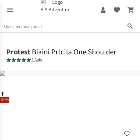
Sho
Accueil
Protest
Bikini Prtcita One Shoulder
2 Avis
-50%