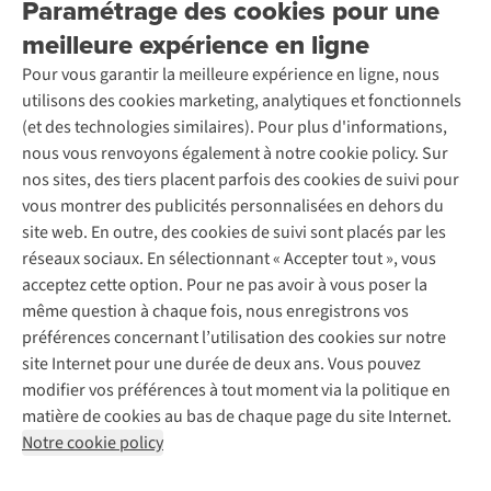
Paramétrage des cookies pour une
Retourner
Entreprise responsable
Location / Location sports d’hiver
meilleure expérience en ligne
Rétractation d'une commande
Découvrez
À propos d’Ayacucho
Seconde-main
Entretien & réparations
Pour vous garantir la meilleure expérience en ligne, nous
Nos magasins
Entretien de ski
A.S.Magazine
Garantie
utilisons des cookies marketing, analytiques et fonctionnels
À propos d’A.S.Adventure
Service de lavage
Explore Camp
Contactez-nous
(et des technologies similaires). Pour plus d'informations,
Déclaration d'accessibilité
Entretien de chaussures
Gear Check
nous vous renvoyons également à notre cookie policy. Sur
Réparation de chaussures
Expertise & conseils
nos sites, des tiers placent parfois des cookies de suivi pour
Abonnez-vous à la newsletter
Réparation de vêtements
vous montrer des publicités personnalisées en dehors du
Retouches
site web. En outre, des cookies de suivi sont placés par les
Pour les entreprises
Suivez-nous
réseaux sociaux. En sélectionnant « Accepter tout », vous
acceptez cette option. Pour ne pas avoir à vous poser la
même question à chaque fois, nous enregistrons vos
préférences concernant l’utilisation des cookies sur notre
site Internet pour une durée de deux ans. Vous pouvez
modifier vos préférences à tout moment via la politique en
Mentions légales
Politique de confidentialité
matière de cookies au bas de chaque page du site Internet.
Conditions générales
Cookie Policy
Notre cookie policy
AS Adventure France SAS,
Rue du Vieux Faubourg 14,
F-59000 Lille