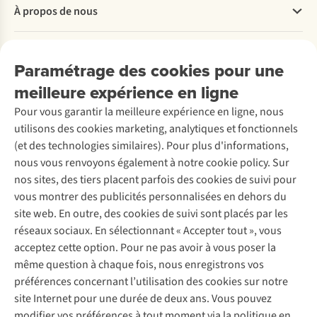
Questions fréquentes
À propos de nous
Commander
Payer
Travailler chez A.S.Adventure
Nos services
Livraison
Explore More
Paramétrage des cookies pour une
Retourner
Entreprise responsable
Location / Location sports d’hiver
meilleure expérience en ligne
Rétractation d'une commande
Découvrez
À propos d’Ayacucho
Seconde-main
Entretien & réparations
Pour vous garantir la meilleure expérience en ligne, nous
Nos magasins
Entretien de ski
A.S.Magazine
Garantie
utilisons des cookies marketing, analytiques et fonctionnels
À propos d’A.S.Adventure
Service de lavage
Explore Camp
Contactez-nous
(et des technologies similaires). Pour plus d'informations,
Déclaration d'accessibilité
Entretien de chaussures
Gear Check
nous vous renvoyons également à notre cookie policy. Sur
Réparation de chaussures
Expertise & conseils
nos sites, des tiers placent parfois des cookies de suivi pour
Abonnez-vous à la newsletter
Réparation de vêtements
vous montrer des publicités personnalisées en dehors du
Retouches
site web. En outre, des cookies de suivi sont placés par les
Pour les entreprises
Suivez-nous
réseaux sociaux. En sélectionnant « Accepter tout », vous
acceptez cette option. Pour ne pas avoir à vous poser la
même question à chaque fois, nous enregistrons vos
préférences concernant l’utilisation des cookies sur notre
site Internet pour une durée de deux ans. Vous pouvez
modifier vos préférences à tout moment via la politique en