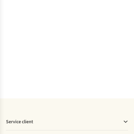
extérieur
Polyester
Colonne
d'eau du
flysheet
(mm)
3000
Colonne
d'eau du
tapis de sol
(mm)
8000
Comparer
Service client