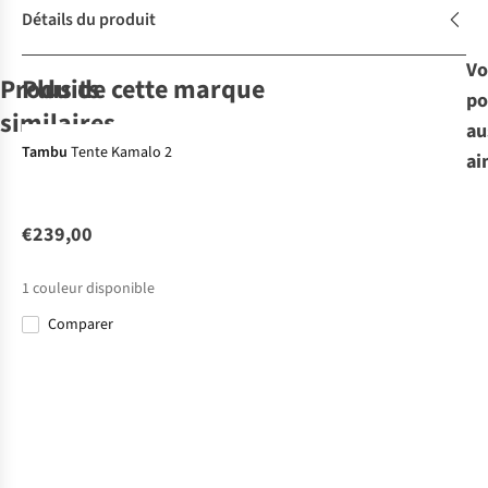
Détails du produit
Vo
Produits
Plus de cette marque
po
-15%
similaires
au
-50%
Tambu
Tente Kamalo 2
ai
Nordisk
Tente
Svalbard 1 PU
€239,00
2
€249,95
1
couleur disponible
€124,98
Comparer
Dimensions
d'emballage
(cm)
ø12 x 50
Poids (kg)
2.35
Matériel