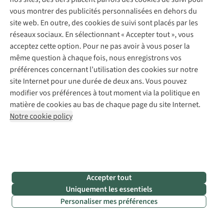
Abonnez-vous à la newsletter
Réparation de vêtements
vous montrer des publicités personnalisées en dehors du
Retouches
site web. En outre, des cookies de suivi sont placés par les
Pour les entreprises
Suivez-nous
réseaux sociaux. En sélectionnant « Accepter tout », vous
acceptez cette option. Pour ne pas avoir à vous poser la
même question à chaque fois, nous enregistrons vos
préférences concernant l’utilisation des cookies sur notre
site Internet pour une durée de deux ans. Vous pouvez
modifier vos préférences à tout moment via la politique en
Mentions légales
Politique de confidentialité
matière de cookies au bas de chaque page du site Internet.
Conditions générales
Cookie Policy
Notre cookie policy
AS Adventure France SAS,
Rue du Vieux Faubourg 14,
F-59000 Lille
team@asadventure.com
+32 (0)3 828 30 15
TVA FR52.529.478.943
Accepter tout
Uniquement les essentiels
Personaliser mes préférences