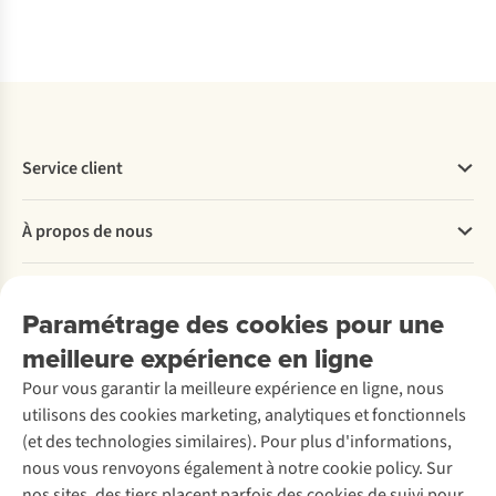
Comparer
Comparer
Comparer
Comparer
Comparer
Service client
Questions fréquentes
À propos de nous
Commander
Payer
Travailler chez A.S.Adventure
Nos services
Livraison
Explore More
Paramétrage des cookies pour une
Retourner
Entreprise responsable
Location / Location sports d’hiver
meilleure expérience en ligne
Rétractation d'une commande
Découvrez
À propos d’Ayacucho
Seconde-main
Entretien & réparations
Pour vous garantir la meilleure expérience en ligne, nous
Nos magasins
Entretien de ski
A.S.Magazine
Garantie
utilisons des cookies marketing, analytiques et fonctionnels
À propos d’A.S.Adventure
Service de lavage
Explore Camp
Contactez-nous
(et des technologies similaires). Pour plus d'informations,
Déclaration d'accessibilité
Entretien de chaussures
Gear Check
nous vous renvoyons également à notre cookie policy. Sur
Réparation de chaussures
Expertise & conseils
nos sites, des tiers placent parfois des cookies de suivi pour