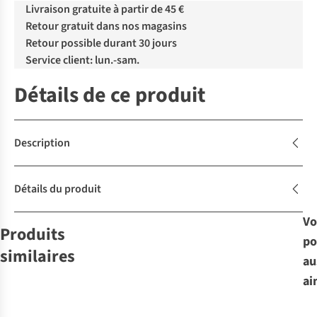
Livraison gratuite à partir de 45 €
Retour gratuit dans nos magasins
Retour possible durant 30 jours
Service client: lun.-sam.
Détails de ce produit
Description
Détails du produit
Vo
Produits
po
similaires
Avis
Le choix
au
d'experts
A.S.Adventure
ai
Nemo
Nemo
Exped
Matelas
Therm-a-Rest
Matelas
Vaude
Matelas
Matelas
Pneumatique
Pneumatique
Pneumatique
Matelas
Pneumatique