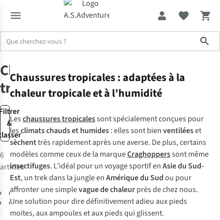
Sho
Chaussures
Chaussures tropicales
Chaussures
Chaussures tropicales : adaptées à la
tropicales
chaleur tropicale et à l’humidité
Filtrer
Les
chaussures tropicales
sont spécialement conçues pour
&
les
climats chauds et humides
: elles sont bien
ventilées
et
classer
sèchent
très rapidement après une averse. De plus, certains
modèles comme ceux de la marque
Craghoppers
sont même
6
insectifuges
. L’idéal pour un voyage sportif en
Asie du Sud-
articles
-15%
-15%
Est
, un trek dans la jungle en
Amérique du Sud
ou pour
affronter une simple
vague de chaleur
près de chez nous.
Craghoppers
Craghoppers
Une solution pour dire définitivement adieu aux pieds
Chaussures
Chaussures
moites, aux ampoules et aux pieds qui glissent.
Mono Mid Boot
Mesa Mid
10
10