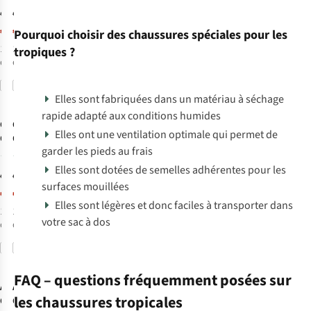
€99,95
€99,95
€84,96
€84,96
Pourquoi choisir des chaussures spéciales pour les
1
couleur
1
couleur
tropiques ?
disponible
disponible
Comparer
Comparer
%
%
-15%
-15%
Elles sont fabriquées dans un matériau à séchage
rapide adapté aux conditions humides
Craghoppers
Craghoppers
Elles ont une ventilation optimale qui permet de
Chaussures De
Chaussures De
garder les pieds au frais
Randonnée
Randonnée
1
1
Mono Mid 2
Mesa Mid 2
Elles sont dotées de semelles adhérentes pour les
€99,95
€99,95
surfaces mouillées
€84,96
€84,96
Elles sont légères et donc faciles à transporter dans
1
couleur
1
couleur
votre sac à dos
disponible
disponible
Comparer
Comparer
%
%
-15%
-15%
FAQ – questions fréquemment posées sur
Aigle
Aigle
les chaussures tropicales
Chaussures De
Chaussures De