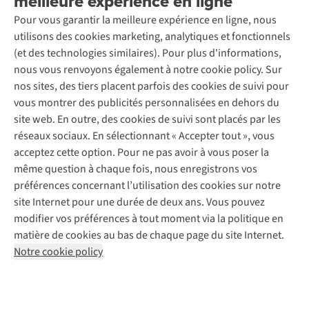
meilleure expérience en ligne
Découvrez
randonnée
.
À propos d’Ayacucho
pieds
ce
Seconde-main
Entretien & réparations
Pour vous garantir la meilleure expérience en ligne, nous
Nos magasins
auront
type
Entretien de ski
A.S.Magazine
Garantie
utilisons des cookies marketing, analytiques et fonctionnels
À propos d’A.S.Adventure
besoin
de
Service de lavage
Explore Camp
Contactez-nous
(et des technologies similaires). Pour plus d'informations,
Déclaration d'accessibilité
d’un
chaussures
Entretien de chaussures
Gear Check
nous vous renvoyons également à notre cookie policy. Sur
peu
préfère
Réparation de chaussures
Expertise & conseils
nos sites, des tiers placent parfois des cookies de suivi pour
plus
le
Abonnez-vous à la newsletter
Réparation de vêtements
vous montrer des publicités personnalisées en dehors du
d’aération.
lavage
Retouches
site web. En outre, des cookies de suivi sont placés par les
Par
à
Pour les entreprises
Suivez-nous
réseaux sociaux. En sélectionnant « Accepter tout », vous
exemple :
la
acceptez cette option. Pour ne pas avoir à vous poser la
dans
main.
même question à chaque fois, nous enregistrons vos
la
préférences concernant l’utilisation des cookies sur notre
jungle
,
site Internet pour une durée de deux ans. Vous pouvez
les
modifier vos préférences à tout moment via la politique en
zones
Mentions légales
Politique de confidentialité
matière de cookies au bas de chaque page du site Internet.
humides
Conditions générales
Cookie Policy
Notre cookie policy
ou
marécageuses
,
AS Adventure France SAS,
Rue du Vieux Faubourg 14,
F-59000 Lille
mais
team@asadventure.com
+32 (0)3 828 30 15
aussi
TVA FR52.529.478.943