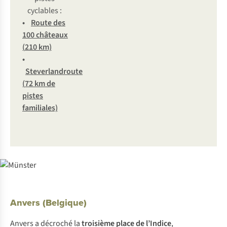
cyclables :
•
R
oute
d
es
100
ch
âteaux
(
210
k
m)
•
Steve
rlandroute
(
72
km de
pi
stes
fam
iliales)
Anvers (Belgique)
Anvers a décroché la
troisième place de
l’Indice
,