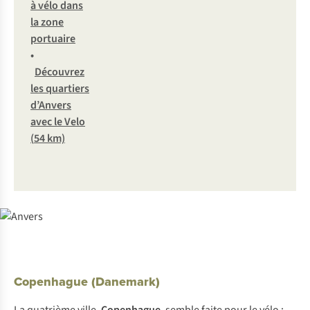
à
v
élo
d
ans
la
z
one
por
tuaire
•
Déc
ouvrez
l
es
qua
rtiers
d’
Anvers
a
vec
le
V
elo
(
54
k
m)
Copenhague (Danemark)