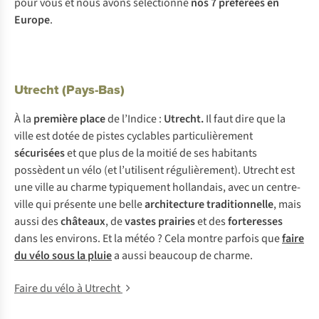
p
our
v
ous
et
n
ous
a
vons
sél
ectionné
n
os
7
pré
férées
en
Eu
rope
.
Utrecht (Pays-Bas)
À la
première place
de l’Indice :
Utrecht.
Il faut dire que la
ville est dotée de pistes cyclables particulièrement
sécurisées
et que plus de la moitié de ses habitants
possèdent un vélo (et l’utilisent régulièrement). Utrecht est
une ville au charme typiquement hollandais, avec un centre-
ville qui présente une belle
architecture traditionnelle
, mais
aussi des
châteaux
, de
vastes prairies
et des
forteresses
dans les environs. Et la météo ? Cela montre parfois que
faire
du vélo sous la pluie
a aussi beaucoup de charme.
Faire du vélo à Utrecht