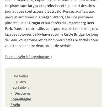
La quatrième ville
, Copenhague,
semble faite pour le vélo :
les pistes sont
larges et surélevées
et la plupart des sites
touristiques sont accessibles
à vélo
. Pensez aux îles, aux
parcs et aux dunes d’
Amager Strand,
à la ville portuaire
pittoresque de
Dragør
et aux forêts du
Jægersborg Deer
Park
. Dans le centre-ville, vous pourrez pédaler le long des
façades colorées de
Nyhavn
et sur le
Circle Bridge.
Le long
de l’eau, vous trouverez de nombreux cafés branchés pour
vous reposer entre deux coups de pédale.
Faire du vélo à Copenhague
De belles
pistes
cyclables :
•
Déc
ouvrir
Cop
enhague
à
v
élo