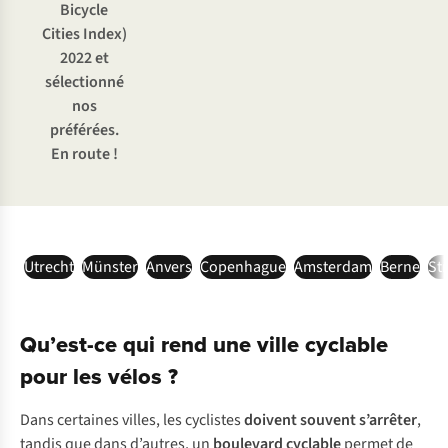
Bicycle
Cities Index)
2022 et
sélectionné
nos
préférées.
En route !
Utrecht
Münster
Anvers
Copenhague
Amsterdam
Berne
St
Qu’est-ce qui rend une ville cyclable
pour les vélos ?
D
ans
cer
taines
vi
lles,
l
es
cyc
listes
do
ivent
so
uvent
s’a
rrêter
,
ta
ndis
q
ue
d
ans
d’a
utres,
un
bou
levard
cy
clable
pe
rmet
de