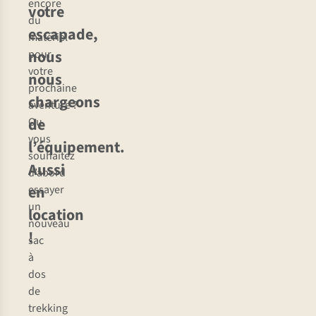
encore
votre
du
escapade,
matériel
nous
pour
votre
nous
prochaine
chargeons
aventure ?
de
Ou
vous
l’équipement.
souhaitez
Aussi
d’abord
en
essayer
un
location
nouveau
!
sac
à
dos
de
trekking