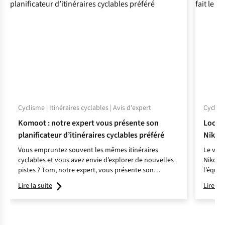
Cyclisme | Itinéraires cyclables | Avis d'expert
Cyclism
Komoot : notre expert vous présente son
Locati
planificateur d’itinéraires cyclables préféré
Niko a 
Vous empruntez souvent les mêmes itinéraires
Le voya
cyclables et vous avez envie d’explorer de nouvelles
Niko a 
pistes ? Tom, notre expert, vous présente son
l’équip
planificateur d’itinéraires préféré.
Lire la suite
Lire la 