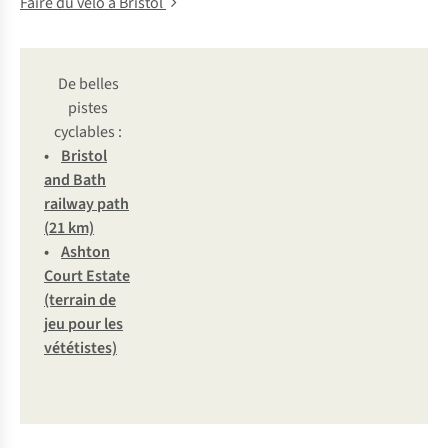
Faire du vélo à Bristol
De belles
pistes
cyclables :
•
Br
istol
a
nd
B
ath
ra
ilway
p
ath
(
21
k
m)
•
As
hton
C
ourt
Es
tate
(t
errain
de
j
eu
p
our
l
es
vét
étistes)