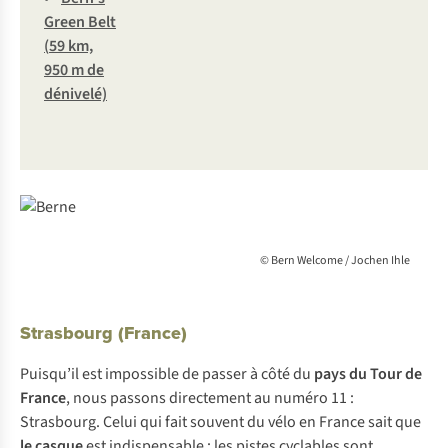
G
reen
B
elt
(
59
k
m,
950 m de
dén
ivelé)
© Bern Welcome / Jochen Ihle
Strasbourg (France)
Puisqu’il est impossible de passer à côté du
pays du Tour de
France
, nous passons directement au numéro 11 :
Strasbourg. Celui qui fait souvent du vélo en France sait que
le casque
est indispensable : les pistes cyclables sont