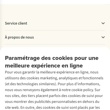
Service client
Questions fréquentes
À propos de nous
Commander
Payer
Travailler chez A.S.Adventure
Nos services
Livraison
Explore More
Paramétrage des cookies pour une
Retourner
Entreprise responsable
Location / Location sports d’hiver
meilleure expérience en ligne
Rétractation d'une commande
Découvrez
À propos d’Ayacucho
Seconde-main
Entretien & réparations
Pour vous garantir la meilleure expérience en ligne, nous
Nos magasins
Entretien de ski
A.S.Magazine
Garantie
utilisons des cookies marketing, analytiques et fonctionnels
À propos d’A.S.Adventure
Service de lavage
Explore Camp
Contactez-nous
(et des technologies similaires). Pour plus d'informations,
Déclaration d'accessibilité
Entretien de chaussures
Gear Check
nous vous renvoyons également à notre cookie policy. Sur
Réparation de chaussures
Expertise & conseils
nos sites, des tiers placent parfois des cookies de suivi pour
Abonnez-vous à la newsletter
Réparation de vêtements
vous montrer des publicités personnalisées en dehors du
Retouches
site web. En outre, des cookies de suivi sont placés par les