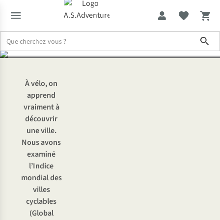
vélo
Sho
Expertise & Conseils
Les meilleures villes d’Europe pour faire du 
À vélo, on
apprend
vraiment à
découvrir
une ville.
Nous avons
examiné
l’Indice
mondial des
villes
cyclables
(Global