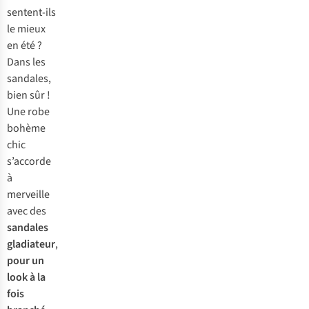
il
sentent-ils
peut
le mieux
faire
en été ?
assez
Dans les
froid
sandales,
en
bien sûr !
automne
Une robe
et
bohème
en
chic
hiver.
s’accorde
Les
à
bottes
merveille
hautes
avec des
sont
sandales
alors
gladiateur
,
la
pour un
solution
look à la
la
fois