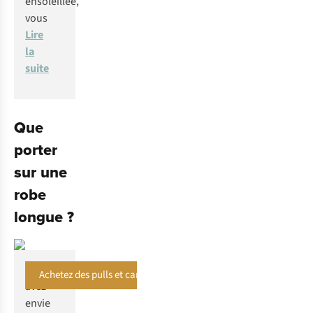
ensoleillée,
vous
Lire
la
suite
Que
porter
sur une
robe
longue ?
Vous
Achetez des pulls et cardigans
avez
envie