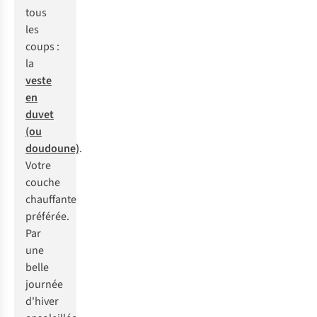
tous
les
coups :
la
veste
en
duvet
(ou
doudoune)
.
Votre
couche
chauffante
préférée.
Par
une
belle
journée
d'hiver