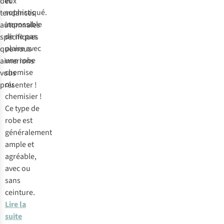
et
deux
sophistiqué.
tendances
Impossible
automnales
de ne pas
spécifiques
plaire avec
que nous
une robe
aimerions
chemise
vous
ou
présenter !
chemisier !
Ce type de
robe est
généralement
ample et
agréable,
avec ou
sans
ceinture.
Lire la
suite