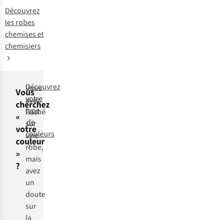
Découvrez
les robes
chemises et
chemisiers
Découvrez
Vous
Vous
votre
avez
cherchez
type
flashé
«
de
sur
votre
couleurs
une
couleur
robe,
»
mais
?
avez
un
doute
sur
la