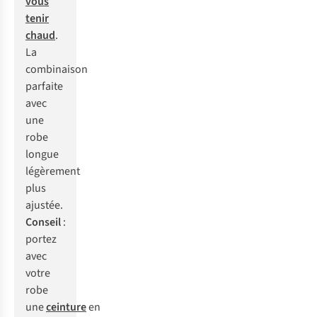
vous
tenir
chaud
.
La
combinaison
parfaite
avec
une
robe
longue
légèrement
plus
ajustée.
Conseil
:
portez
avec
votre
robe
une
ceinture
en