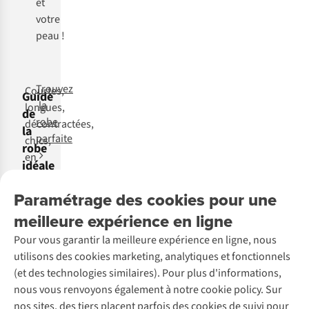
et
votre
peau !
Trouvez
Courtes,
Guide
la
longues,
de
robe
décontractées,
la
parfaite
chics,
robe
en
idéale
matières
légères
Paramétrage des cookies pour une
ou
meilleure expérience en ligne
en
Pour vous garantir la meilleure expérience en ligne, nous
jean :
utilisons des cookies marketing, analytiques et fonctionnels
les
(et des technologies similaires). Pour plus d'informations,
robes
nous vous renvoyons également à notre cookie policy. Sur
se
nos sites, des tiers placent parfois des cookies de suivi pour
déclinent