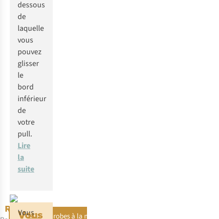
dessous
de
laquelle
vous
pouvez
glisser
le
bord
inférieur
de
votre
pull.
Lire
la
suite
Robes à
Vous
Vous
Nos
Plus sur les robes à la mode