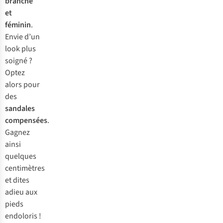
plus
branché
adaptée
et
et
féminin
.
la
Envie d’un
plus
look plus
chaude
soigné ?
.
Assurez-
Optez
vous
alors pour
que
des
vos
sandales
bottes
compensées
.
Lire
Gagnez
la
ainsi
suite
quelques
centimètres
Les
et dites
Robe
Françaises
adieu aux
ne
longue
pieds
jurent
+
endoloris !