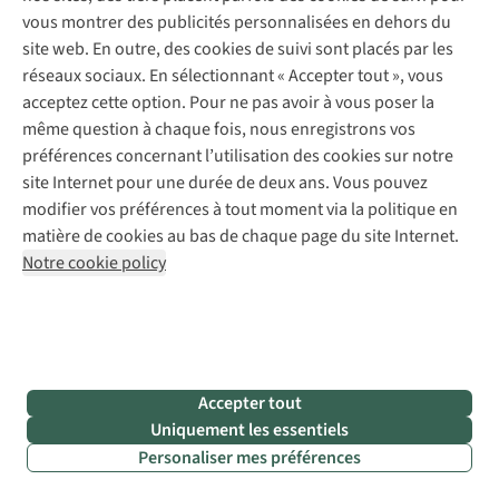
vous montrer des publicités personnalisées en dehors du
sous
toutes
site web. En outre, des cookies de suivi sont placés par les
les
réseaux sociaux. En sélectionnant « Accepter tout », vous
formes
acceptez cette option. Pour ne pas avoir à vous poser la
et
même question à chaque fois, nous enregistrons vos
toutes
préférences concernant l’utilisation des cookies sur notre
les
site Internet pour une durée de deux ans. Vous pouvez
tailles
.
modifier vos préférences à tout moment via la politique en
Nous
matière de cookies au bas de chaque page du site Internet.
vous
Notre cookie policy
aidons
à
faire
votre
choix !
Accepter tout
Uniquement les essentiels
Personaliser mes préférences