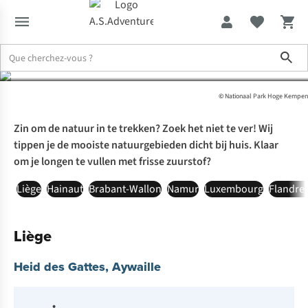
les réserves naturelles
Sho
Expertise & Conseils
Coup de projecteur sur les réserves naturell
©
Nationaal Park Hoge Kempen
Zin om de natuur in te trekken? Zoek het niet te ver! Wij
tippen je de mooiste natuurgebieden dicht bij huis. Klaar
om je longen te vullen met frisse zuurstof?
Liège
Hainaut
Brabant-Wallon
Namur
Luxembourg
Flandre 
Liège
Heid des Gattes, Aywaille
•