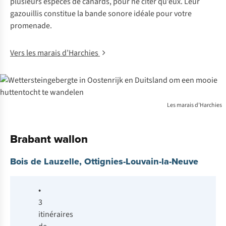
plusieurs espèces de canards, pour ne citer qu’eux. Leur
gazouillis constitue la bande sonore idéale pour votre
promenade.
Vers les marais d’Harchies
Les marais d’Harchies
Brabant wallon
Bois de Lauzelle, Ottignies-Louvain-la-Neuve
•
3
itinéraires