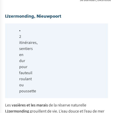
De Blankaart, Diksmuide
IJzermonding, Nieuwpoort
•
2
itinéraires,
sentiers
en
dur
pour
fauteuil
roulant
ou
poussette
Les
vasières et les marais
de la réserve naturelle
IJzermonding
grouillent de vie. L’eau douce et l’eau de mer