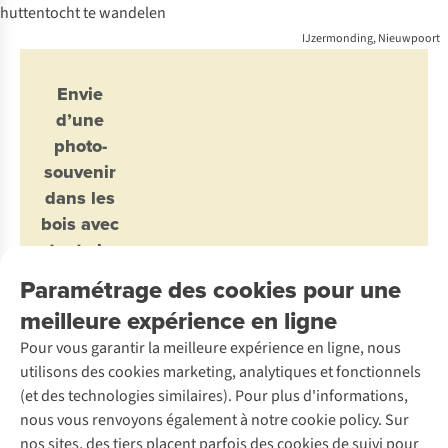
IJzermonding, Nieuwpoort
Envie
d’une
photo-
souvenir
dans les
bois avec
toute la
famille ?
Paramétrage des cookies pour une
Invitez
meilleure expérience en ligne
vos
Pour vous garantir la meilleure expérience en ligne, nous
enfants
utilisons des cookies marketing, analytiques et fonctionnels
à faire
(et des technologies similaires). Pour plus d'informations,
une
nous vous renvoyons également à notre cookie policy. Sur
randonnée
nos sites, des tiers placent parfois des cookies de suivi pour