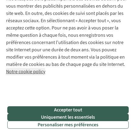
palpitante !
vous montrer des publicités personnalisées en dehors du
>
site web. En outre, des cookies de suivi sont placés par les
réseaux sociaux. En sélectionnant « Accepter tout », vous
acceptez cette option. Pour ne pas avoir à vous poser la
même question à chaque fois, nous enregistrons vos
Brabant flamand et Bruxelles
préférences concernant l’utilisation des cookies sur notre
site Internet pour une durée de deux ans. Vous pouvez
Averbode Bos en Heide
modifier vos préférences à tout moment via la politique en
matière de cookies au bas de chaque page du site Internet.
•
Notre cookie policy
3
itinéraires
de
randonnée
à
Accepter tout
travers
Uniquement les essentiels
les
Personaliser mes préférences
bruyères
et