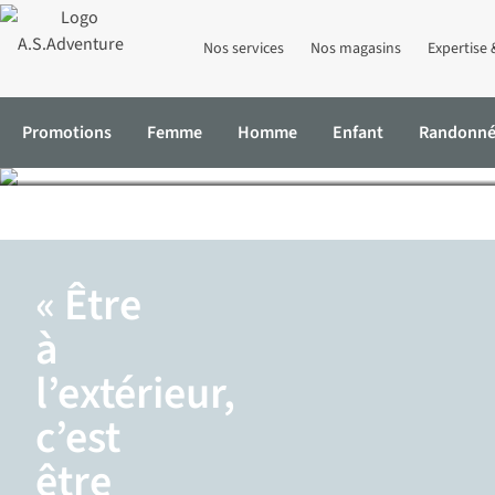
Nos services
Nos magasins
Expertise 
Promotions
Femme
Homme
Enfant
Randonn
Accueil
Expertise & Conseils
Notre réceptionniste vient tous l
« Être
à
l’extérieur,
c’est
être