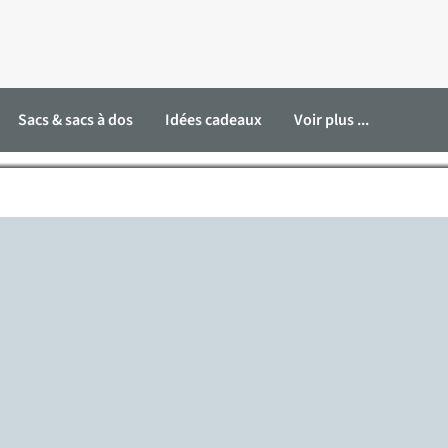
Sacs & sacs à dos
Idées cadeaux
Voir plus ...