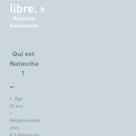
libre. »
- Natascha
Bastiaensen
Qui est
Natascha
?
•
Âge :
53 ans
•
Réceptionniste
chez
A.S.Adventure