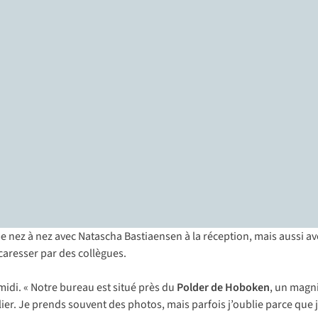
nez à nez avec Natascha Bastiaensen à la réception, mais aussi ave
t caresser par des collègues.
midi. « Notre bureau est situé près du
Polder de Hoboken
, un magn
ier. Je prends souvent des photos, mais parfois j’oublie parce que j