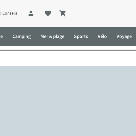
& Conseils
Shopping cart
ée
Camping
Mer & plage
Sports
Vélo
Voyage
es jours au bureau accompagnée de son chien