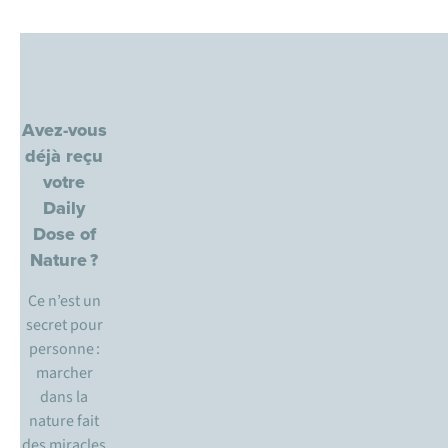
Avez-vous
déjà reçu
votre
Daily
Dose of
Nature ?
Ce n’est un
secret pour
personne :
marcher
dans la
nature fait
des miracles