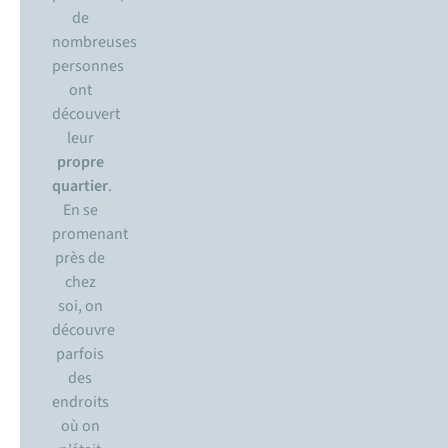
de
nombreuses
personnes
ont
découvert
leur
propre
quartier
.
En se
promenant
près de
chez
soi, on
découvre
parfois
des
endroits
où on