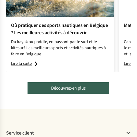
Où pratiquer des sports nautiques en Belgique
Matéri
? Les meilleures activités à découvrir
Du kayak au paddle, en passant par le surf et le
Canoë, 
kitesurf. Les meilleurs sports et activités nautiques à
le mond
faire en Belgique
et lais
changea
Lire la suite
Lire la 
sauvage
vous ga
Découvrez-en plus
Service client