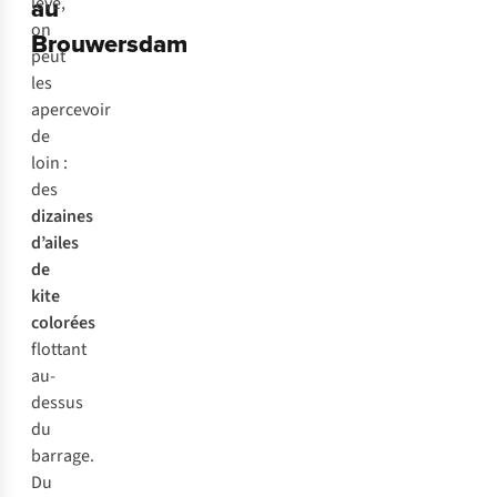
au
lève,
on
Brouwersdam
peut
les
apercevoir
de
loin :
des
dizaines
d’ailes
de
kite
colorées
flottant
au-
dessus
du
barrage.
Du