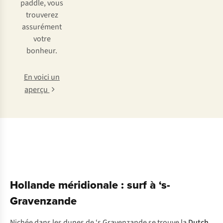
paddle, vous
trouverez
assurément
votre
bonheur.
En voici un
aperçu
Hollande méridionale : surf à ‘s-
Gravenzande
Nichée dans les dunes de ‘s Gravenzande se trouve la
Dutch