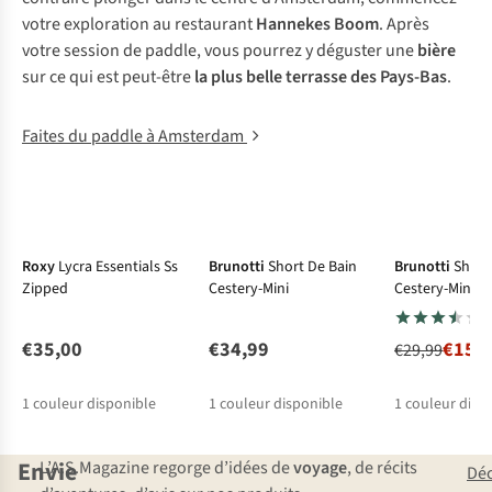
votre exploration au restaurant
Hannekes Boom
. Après
votre session de paddle, vous pourrez y déguster une
bière
sur ce qui est peut-être
la plus belle terrasse des Pays-Bas
.
Faites du paddle à Amsterdam
Shirt UV
Shirt UV
-50%
Roxy
Lycra Essentials Ss
Brunotti
Short De Bain
Brunotti
Short
Zipped
Cestery-Mini
Cestery-Mini
€35,00
€34,99
€15,
€29,99
1
couleur disponible
1
couleur disponible
1
couleur disp
Envie
L’A.S.Magazine regorge d’idées de
voyage
, de récits
Dé