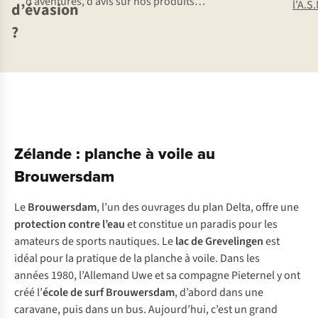
d’aventures, d’avis sur nos produits…
l’A.S
d’évasion
?
Zélande : planche à voile au
Brouwersdam
Le
Brouwersdam
, l’un des ouvrages du plan Delta, offre une
protection contre l’eau
et constitue un paradis pour les
amateurs de sports nautiques. Le
lac de Grevelingen
est
idéal pour la pratique de la planche à voile. Dans les
années 1980, l’Allemand Uwe et sa compagne Pieternel y ont
créé l’
école de surf Brouwersdam
, d’abord dans une
caravane, puis dans un bus. Aujourd’hui, c’est un grand