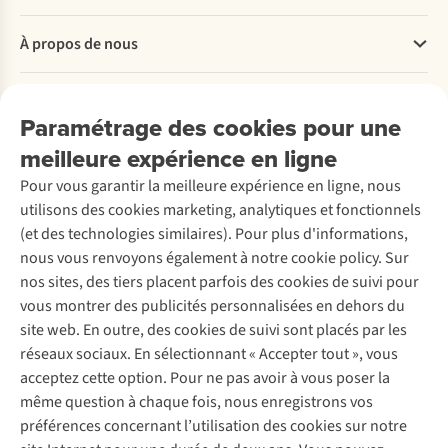
Questions fréquentes
À propos de nous
Commander
Payer
Travailler chez A.S.Adventure
Nos services
Livraison
Explore More
Paramétrage des cookies pour une
Retourner
Entreprise responsable
Location / Location sports d’hiver
meilleure expérience en ligne
Rétractation d'une commande
Découvrez
À propos d’Ayacucho
Seconde-main
Entretien & réparations
Pour vous garantir la meilleure expérience en ligne, nous
Nos magasins
Entretien de ski
A.S.Magazine
Garantie
utilisons des cookies marketing, analytiques et fonctionnels
À propos d’A.S.Adventure
Service de lavage
Explore Camp
Contactez-nous
(et des technologies similaires). Pour plus d'informations,
Déclaration d'accessibilité
Entretien de chaussures
Gear Check
nous vous renvoyons également à notre cookie policy. Sur
Réparation de chaussures
Expertise & conseils
nos sites, des tiers placent parfois des cookies de suivi pour
Abonnez-vous à la newsletter
Réparation de vêtements
vous montrer des publicités personnalisées en dehors du
Retouches
site web. En outre, des cookies de suivi sont placés par les
Pour les entreprises
Suivez-nous
réseaux sociaux. En sélectionnant « Accepter tout », vous
acceptez cette option. Pour ne pas avoir à vous poser la
même question à chaque fois, nous enregistrons vos
préférences concernant l’utilisation des cookies sur notre