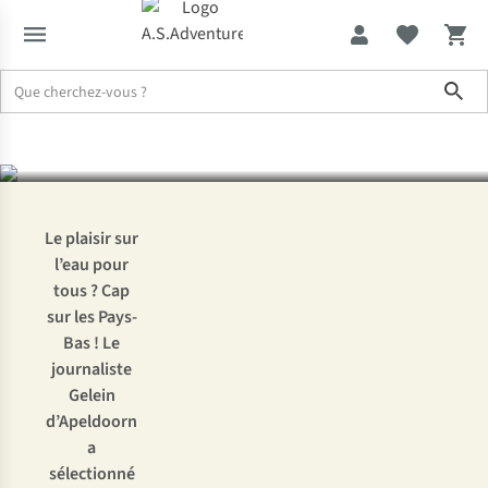
des amateurs de sports
Sho
nautiques
Expertise & Conseils
Les Pays-Bas, paradis des amateurs de spor
Le plaisir sur
l’eau pour
tous ? Cap
sur les Pays-
Bas ! Le
journaliste
Gelein
d’Apeldoorn
a
sélectionné