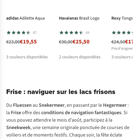
-15%
-15%
-29%
adidas
Adilette Aqua
Havaianas
Brasil Logo
Roxy
Tongs Kat
87
69
€19,55
€25,50
€17,
€23,00
€30,00
€24,50
Prix d'origine: €3
3
couleurs disponibles
2
couleurs disponibles
3
couleurs dis
%
%
%
%
%
%
%
%
Frise : naviguer sur les lacs frisons
Du
Fluessen
au
Snekermeer
, en passant par le
Hegermeer
:
la
Frise
offre des
conditions de navigation fantastiques
. Si
vous pouvez attendre le mois d’août, participez à la
Sneekweek
, une semaine originale ponctuée de courses de
voiliers et de moments festifs. Chaque soir, la fête éclate