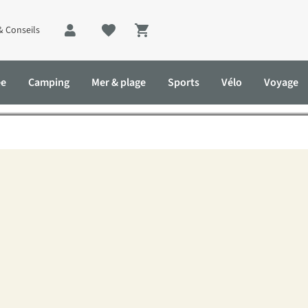
& Conseils
Shopping cart
ng en Belgique : les plus b
ée
Camping
Mer & plage
Sports
Vélo
Voyage
us beaux endroits