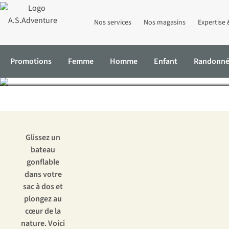
Nos services
Nos magasins
Expertise 
Le packrafti
Promotions
Femme
Homme
Enfant
Randonn
Accueil
Expertise & Conseils
Le packrafting en Belgique : les pl
Glissez un
bateau
gonflable
dans votre
sac à dos et
plongez au
cœur de la
nature. Voici