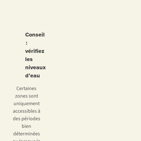
Conseil
:
vérifiez
les
niveaux
d’eau
Certaines
zones sont
uniquement
accessibles à
des périodes
bien
déterminées