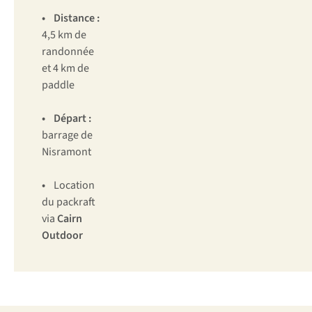
• Distance :
4,5 km de
randonnée
et 4 km de
paddle
• Départ :
barrage de
Nisramont
•
Location
du packraft
via
Cairn
Outdoor