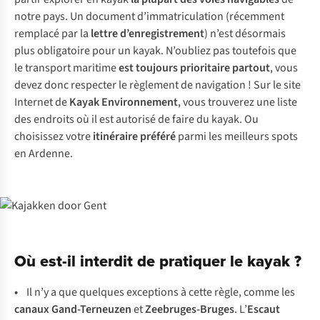
notre pays. Un document d’immatriculation (récemment
remplacé par la
lettre d’enregistrement
) n’est désormais
plus obligatoire pour un kayak. N’oubliez pas toutefois que
le transport maritime
est toujours prioritaire partout
, vous
devez donc respecter le règlement de navigation ! Sur le site
Internet de
Kayak Environnement
,
vous trouverez une liste
des endroits où il est autorisé de faire du kayak. Ou
choisissez votre
itinéraire préféré
parmi les meilleurs spots
en Ardenne.
Où est-il interdit de pratiquer le kayak ?
•
Il
n
’y
a
q
ue
qu
elques
exc
eptions
à
c
ette
rè
gle,
c
omme
l
es
ca
naux
Gand
-Terneuzen
et
Zeebr
uges-Bruges
. L’
Escaut