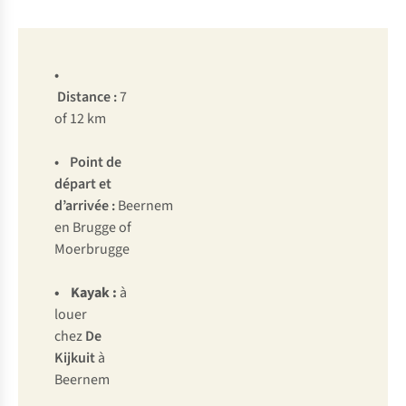
•
Distance
:
7
of 12 km
•
Point de
départ et
d’arrivée
:
Beernem
en Brugge of
Moerbrugge
• Kayak :
à
louer
chez
De
Kijkuit
à
Beernem