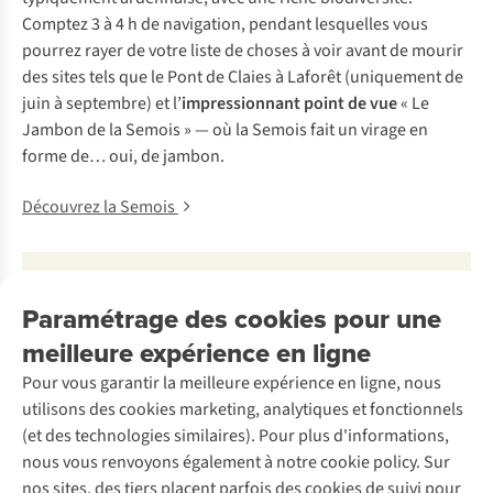
Comptez 3 à 4 h de navigation, pendant lesquelles vous
pourrez rayer de votre liste de choses à voir avant de mourir
des sites tels que le Pont de Claies à Laforêt (uniquement de
juin à septembre) et l’
impressionnant point de vue
« Le
Jambon de la Semois » — où la Semois fait un virage en
forme de… oui, de jambon.
Découvrez la Semois
•
Paramétrage des cookies pour une
Distance
:
17
meilleure expérience en ligne
km
Pour vous garantir la meilleure expérience en ligne, nous
utilisons des cookies marketing, analytiques et fonctionnels
•
Point de
(et des technologies similaires). Pour plus d'informations,
départ et
nous vous renvoyons également à notre cookie policy. Sur
d’arrivée
:
nos sites, des tiers placent parfois des cookies de suivi pour