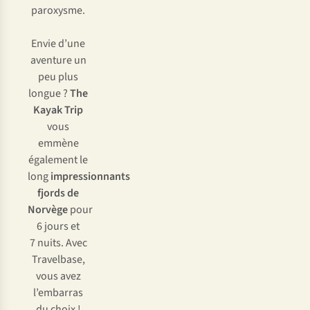
paroxysme.
Envie d’une
aventure un
peu plus
longue ?
The
Kayak Trip
vous
emmène
également le
long
impressionnants
fjords de
Norvège
pour
6 jours et
7 nuits. Avec
Travelbase,
vous avez
l’embarras
du choix !