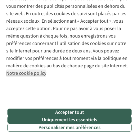
entre Alle et
vous montrer des publicités personnalisées en dehors du
Bohan-sur-
site web. En outre, des cookies de suivi sont placés par les
Semois
réseaux sociaux. En sélectionnant « Accepter tout », vous
•
Kayak :
acceptez cette option. Pour ne pas avoir à vous poser la
location
même question à chaque fois, nous enregistrons vos
chez
Kayaks
préférences concernant l’utilisation des cookies sur notre
La Vanne
à
site Internet pour une durée de deux ans. Vous pouvez
Alle-sur-
modifier vos préférences à tout moment via la politique en
Semois
matière de cookies au bas de chaque page du site Internet.
Notre cookie policy
L’Ourthe (Liège)
Une fois que vous aurez quitté la ville touristique de Barvaux,
Accepter tout
vous serez bientôt au centre de rivages verdoyants et
Uniquement les essentiels
pourrez déployer vos talents de pagayeur sur les
Personaliser mes préférences
surprenants méandres de l’Ourthe
. Au printemps et à
l’automne, vous devrez y affronter quelques
rapides