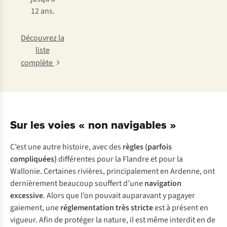
12 ans.
Découvrez la
liste
complète
Sur les voies « non navigables »
C
’est
u
ne
a
utre
his
toire,
a
vec
d
es
rè
gles
(p
arfois
comp
liquées)
dif
férentes
p
our
la
Fl
andre
et
p
our
la
Wal
lonie.
Cer
taines
riv
ières,
prin
cipalement
en
Ar
denne,
o
nt
dern
ièrement
be
aucoup
so
uffert
d
’une
nav
igation
exc
essive
.
A
lors
q
ue
l
’on
po
uvait
aup
aravant
y
pa
gayer
gai
ement,
u
ne
régl
ementation
t
rès
st
ricte
e
st
à
pr
ésent
en
vi
gueur.
A
fin
de
pr
otéger
la
na
ture,
il
e
st
m
ême
in
terdit
en de