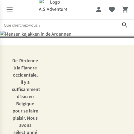
Où faire du kayak en
Sho
Belgique ?
Expertise & Conseils
Où faire du kayak en Belgique ?
De l’Ardenne
à la Flandre
occidentale,
il y a
suffisamment
d’eau en
Belgique
pour se faire
plaisir. Nous
avons
sélectionné