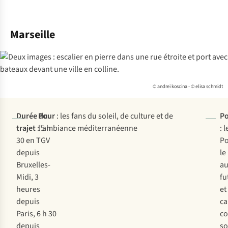
Marseille
© andrei koscina - © elisa schmidt
Durée du
Pour
: les fans du soleil, de culture et de
Po
trajet
: 5 h
l'ambiance méditerranéenne
: 
30 en TGV
Po
depuis
l
Bruxelles-
au
Midi, 3
fu
heures
et
depuis
ca
Paris, 6 h 30
co
depuis
so