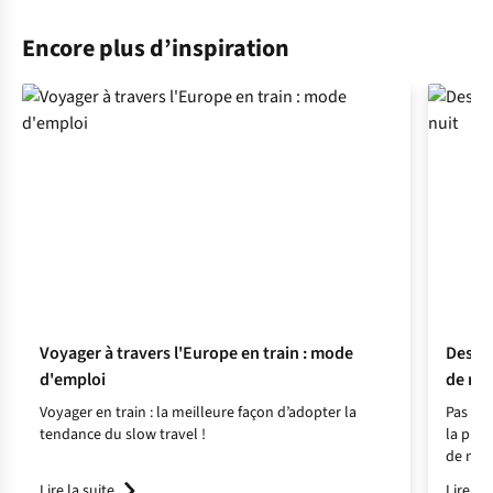
Encore plus d’inspiration
Voyager à travers l'Europe en train : mode
Destin
d'emploi
de nui
Voyager en train : la meilleure façon d’adopter la
Pas bes
tendance du slow travel !
la plac
de nomb
Lire la suite
Lire la 