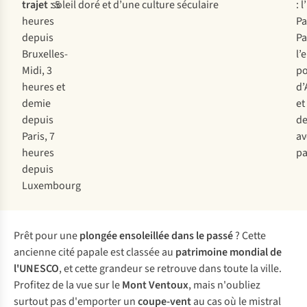
trajet
: 5
soleil doré et d’une culture séculaire
: 
heures
Pa
depuis
Pa
Bruxelles-
l’
Midi, 3
po
heures et
d’
demie
et
depuis
de
Paris, 7
av
heures
p
depuis
Luxembourg
Prêt pour une
plongée ensoleillée dans le passé
? Cette
ancienne cité papale est classée au
patrimoine mondial de
l'UNESCO
, et cette grandeur se retrouve dans toute la ville.
Profitez de la vue sur le
Mont Ventoux
, mais n'oubliez
surtout pas d'emporter un
coupe-vent
au cas où le mistral