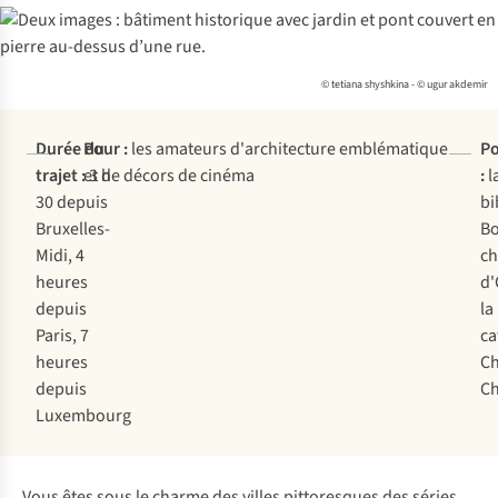
© tetiana shyshkina - © ugur akdemir
Durée du
Pour :
les amateurs d'architecture emblématique
Po
trajet :
et de décors de cinéma
3 h
:
l
30 depuis
bi
Bruxelles-
Bo
Midi, 4
ch
heures
d'
depuis
la
Paris, 7
ca
heures
Ch
depuis
C
Luxembourg
Vous êtes sous le charme des villes pittoresques des séries