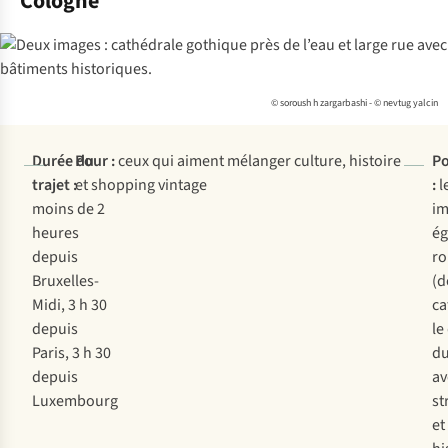
Cologne
© soroush h zargarbashi - © nevtug yalcin
Durée du
Pour :
ceux qui aiment mélanger culture, histoire
Po
trajet :
et shopping vintage
:
l
moins de 2
im
heures
ég
depuis
r
Bruxelles-
(d
Midi, 3 h 30
ca
depuis
le
Paris, 3 h 30
du
depuis
av
Luxembourg
st
et