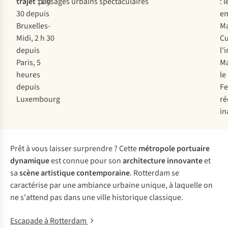
trajet
: 1 h
paysages urbains spectaculaires
: l
30 depuis
e
Bruxelles-
Ma
Midi, 2 h 30
Cu
depuis
l'
Paris, 5
Ma
heures
le
depuis
Fe
Luxembourg
r
in
Prêt à vous laisser surprendre ? Cette
métropole portuaire
dynamique
est connue pour son
architecture innovante
et
sa
scène artistique contemporaine
. Rotterdam se
caractérise par une ambiance urbaine unique, à laquelle on
ne s'attend pas dans une ville historique classique.
Escapade à Rotterdam