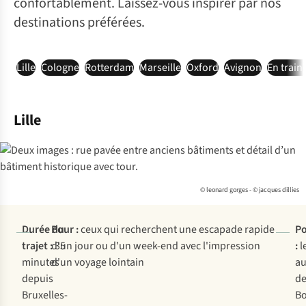
confortablement. Laissez-vous inspirer par nos
destinations préférées.
Lille
Cologne
Rotterdam
Marseille
Oxford
Avignon
En train
Lille
© leonard gorges - © jacques dillies
Durée du
Pour :
ceux qui recherchent une escapade rapide
Po
trajet :
d'un jour ou d'un week-end avec l'impression
35
:
l
minutes
d'un voyage lointain
au
depuis
de
Bruxelles-
Bo