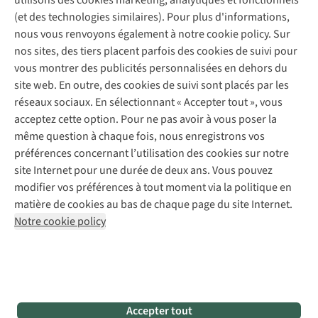
utilisons des cookies marketing, analytiques et fonctionnels
Service de lavage
Explore Camp
Contactez-nous
(et des technologies similaires). Pour plus d'informations,
Déclaration d'accessibilité
Entretien de chaussures
Gear Check
nous vous renvoyons également à notre cookie policy. Sur
Réparation de chaussures
Expertise & conseils
nos sites, des tiers placent parfois des cookies de suivi pour
Abonnez-vous à la newsletter
Réparation de vêtements
vous montrer des publicités personnalisées en dehors du
Retouches
site web. En outre, des cookies de suivi sont placés par les
Pour les entreprises
Suivez-nous
réseaux sociaux. En sélectionnant « Accepter tout », vous
acceptez cette option. Pour ne pas avoir à vous poser la
même question à chaque fois, nous enregistrons vos
préférences concernant l’utilisation des cookies sur notre
site Internet pour une durée de deux ans. Vous pouvez
modifier vos préférences à tout moment via la politique en
Mentions légales
Politique de confidentialité
matière de cookies au bas de chaque page du site Internet.
Conditions générales
Cookie Policy
Notre cookie policy
AS Adventure France SAS,
Rue du Vieux Faubourg 14,
F-59000 Lille
team@asadventure.com
+32 (0)3 828 30 15
TVA FR52.529.478.943
Accepter tout