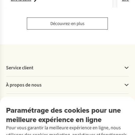
Découvrez-en plus
Service client
Questions fréquentes
À propos de nous
Commander
Payer
Travailler chez A.S.Adventure
Nos services
Livraison
Explore More
Paramétrage des cookies pour une
Retourner
Entreprise responsable
Location / Location sports d’hiver
meilleure expérience en ligne
Rétractation d'une commande
Découvrez
À propos d’Ayacucho
Seconde-main
Entretien & réparations
Nos magasins
Pour vous garantir la meilleure expérience en ligne, nous
Entretien de ski
A.S.Magazine
Garantie
À propos d’A.S.Adventure