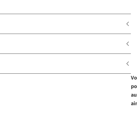
Vo
po
au
ai