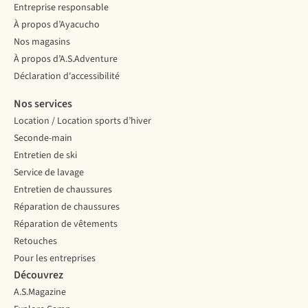
nombreux
en
Entreprise responsable
pays,
Europe
À propos d’Ayacucho
le
où
Nos magasins
port
la
d’un
neige
À propos d’A.S.Adventure
casque
est
Déclaration d'accessibilité
de
toujours
ski
présente.
Nos services
est
Location / Location sports d’hiver
obligatoire ?
Seconde-main
Voici
ce
Entretien de ski
dont
Service de lavage
il
Entretien de chaussures
faut
Réparation de chaussures
tenir
compte
Réparation de vêtements
lors
Retouches
de
l’essayage
d’un
Pour les entreprises
casque
Découvrez
de
ski.
A.S.Magazine