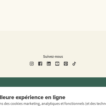
Suivez-nous
ons légales
Politique de confidentialité
Conditions générales
Cookie 
leure expérience en ligne
ons des cookies marketing, analytiques et fonctionnels (et des tech