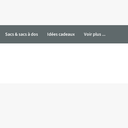
Sacs & sacs à dos
Idées cadeaux
Voir plus ...