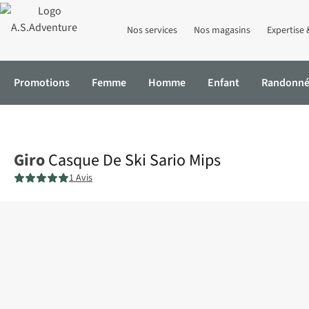
Nos services
Nos magasins
Expertise 
Promotions
Femme
Homme
Enfant
Randonn
Accueil
Casque De Ski Sario Mips
Giro
Casque De Ski Sario Mips
1 Avis