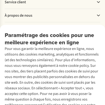
Service client
Questions fréquentes
À propos de nous
Commander
Payer
Travailler chez A.S.Adventure
Nos services
Livraison
Explore More
Paramétrage des cookies pour une
Retourner
Entreprise responsable
Location / Location sports d’hiver
meilleure expérience en ligne
Rétractation d'une commande
Découvrez
À propos d’Ayacucho
Seconde-main
Entretien & réparations
Pour vous garantir la meilleure expérience en ligne, nous
Nos magasins
Entretien de ski
A.S.Magazine
Garantie
utilisons des cookies marketing, analytiques et fonctionnels
À propos d’A.S.Adventure
Service de lavage
Explore Camp
Contactez-nous
(et des technologies similaires). Pour plus d'informations,
Déclaration d'accessibilité
Entretien de chaussures
Gear Check
nous vous renvoyons également à notre cookie policy. Sur
Réparation de chaussures
Expertise & conseils
nos sites, des tiers placent parfois des cookies de suivi pour
Abonnez-vous à la newsletter
Réparation de vêtements
vous montrer des publicités personnalisées en dehors du
Retouches
site web. En outre, des cookies de suivi sont placés par les
Pour les entreprises
Suivez-nous
réseaux sociaux. En sélectionnant « Accepter tout », vous
acceptez cette option. Pour ne pas avoir à vous poser la
même question à chaque fois, nous enregistrons vos