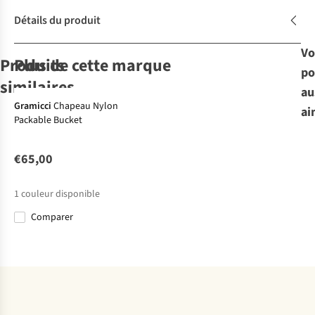
Détails du produit
Vo
Produits
Plus de cette marque
po
similaires
au
Gramicci
Chapeau Nylon
ai
Packable Bucket
Columbia
Columbia
Trekmates
Trekmates
Chapeau Bora
Chapeau Bora
Chapeau
Chapeau Ordos
Bora™
Bora™
Blackden Dry
Hat
€65,00
55
55
12
3
€35,00
€35,00
€35,00
€40,00
1
couleur disponible
Comparer
Comparer
Comparer
Comparer
Comparer