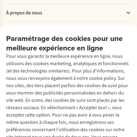
santé
Il
renforcer
Questions fréquentes
?
n’y
les
À propos de nous
Commander
Notre
a
muscles
Payer
expert
pas
et
Travailler chez A.S.Adventure
Olivier
que
assouplir
Nos services
Livraison
Explore More
Paramétrage des cookies pour une
Kebers
le
les
Retourner
Entreprise responsable
vous
rythme
articulations ?
Location / Location sports d’hiver
meilleure expérience en ligne
Rétractation d'une commande
Découvrez
présente
qui
Alors
À propos d’Ayacucho
Seconde-main
Entretien & réparations
ses
compte.
le
Pour vous garantir la meilleure expérience en ligne, nous
Nos magasins
Entretien de ski
A.S.Magazine
modèles
Une
Pilates
Garantie
utilisons des cookies marketing, analytiques et fonctionnels
À propos d’A.S.Adventure
Service de lavage
préférés.
bonne
est
Explore Camp
Contactez-nous
(et des technologies similaires). Pour plus d'informations,
Déclaration d'accessibilité
nutrition
fait
Entretien de chaussures
Gear Check
nous vous renvoyons également à notre cookie policy. Sur
et
pour
Réparation de chaussures
Expertise & conseils
une
vous !
nos sites, des tiers placent parfois des cookies de suivi pour
Abonnez-vous à la newsletter
Réparation de vêtements
bonne
vous montrer des publicités personnalisées en dehors du
Retouches
hydratation
site web. En outre, des cookies de suivi sont placés par les
vous
Pour les entreprises
Suivez-nous
réseaux sociaux. En sélectionnant « Accepter tout », vous
permettront
acceptez cette option. Pour ne pas avoir à vous poser la
d’être
plus
même question à chaque fois, nous enregistrons vos
performant
préférences concernant l’utilisation des cookies sur notre
et