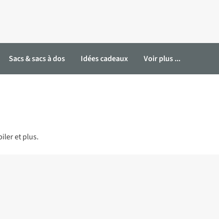
Sacs & sacs à dos
Idées cadeaux
Voir plus ...
ler et plus.