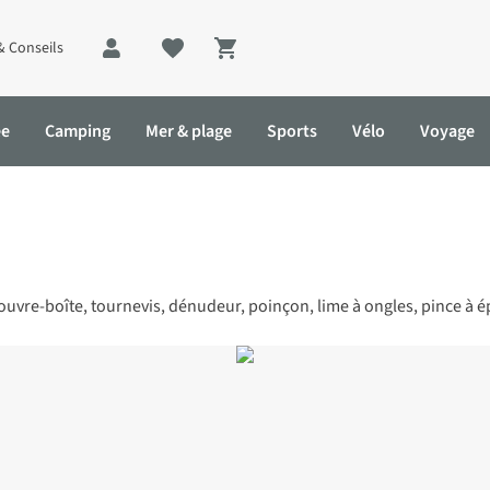
& Conseils
Shopping cart
ée
Camping
Mer & plage
Sports
Vélo
Voyage
vre-boîte, tournevis, dénudeur, poinçon, lime à ongles, pince à épi