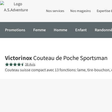
Nos services
Nos magasins
Expertise 
Promotions
Femme
Homme
Enfant
Randonn
Accueil
Couteau de Poche Sportsman
Victorinox
Couteau de Poche Sportsman
38 Avis
Couteau suisse compact avec 13 fonctions: lame, tire-bouchon, ou