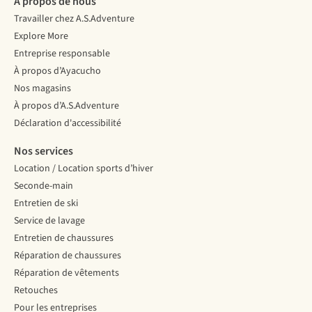
À propos de nous
couteau
avez
où
Travailler chez A.S.Adventure
(de
toujours
vos
poche)
une
enfants
Explore More
peut
longueur
et
Entreprise responsable
vous
d'avance !
vous
À propos d’Ayacucho
sauver
serez
Nos magasins
la
accueillis
mise.
à
À propos d’A.S.Adventure
Voici
bras
Déclaration d'accessibilité
ce
ouverts.
dont
Nos services
il
Location / Location sports d’hiver
faut
Seconde-main
tenir
compte
Entretien de ski
lors
Service de lavage
de
Entretien de chaussures
l’achat
Réparation de chaussures
de
votre
Réparation de vêtements
couteau.
Retouches
Pour les entreprises