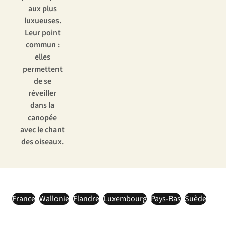
aux plus
luxueuses.
Leur point
commun :
elles
permettent
de se
réveiller
dans
la
canopée
avec le chant
des oiseaux.
France
Wallonie
Flandre
Luxembourg
Pays-Bas
Suède