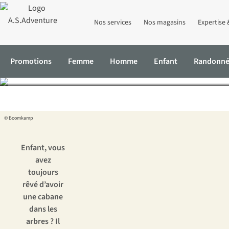
Nos services
Nos magasins
Expertise 
Nuit insolite
Promotions
Femme
Homme
Enfant
Randonn
Accueil
Expertise & Conseils
Les plus belles cabanes de rêve po
© Boomkamp
Enfant, vous
avez
toujours
rêvé d’avoir
une cabane
dans les
arbres ? Il