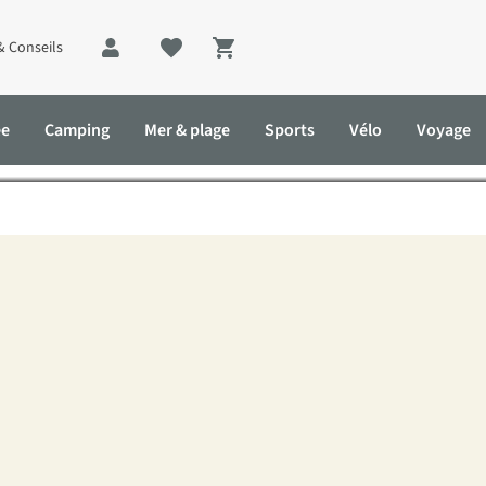
& Conseils
Shopping cart
 : dormez dans une cabane d
ée
Camping
Mer & plage
Sports
Vélo
Voyage
ur dormir dans les arbres