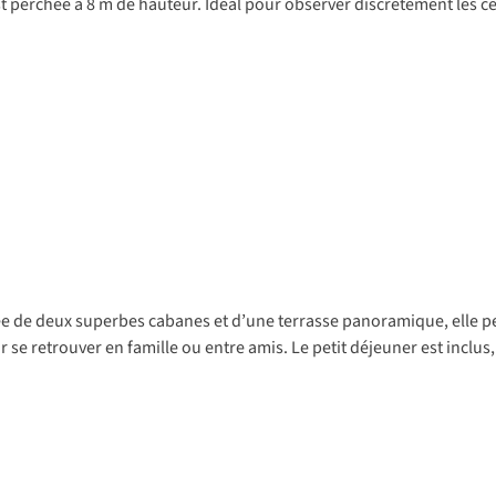
 perchée à 8 m de hauteur. Idéal pour observer discrètement les c
de deux superbes cabanes et d’une terrasse panoramique, elle peut a
se retrouver en famille ou entre amis. Le petit déjeuner est inclus, m