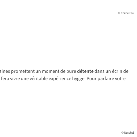
© Chêne Fou
omaines promettent un moment de pure
détente
dans un écrin de
s fera vivre une véritable expérience
hygge
. Pour parfaire votre
© Nutchel