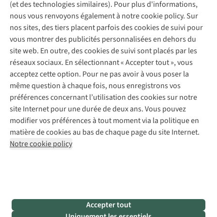
Contactez-nous
(et des technologies similaires). Pour plus d'informations,
Déclaration d'accessibilité
Entretien de chaussures
Gear Check
nous vous renvoyons également à notre cookie policy. Sur
Réparation de chaussures
Expertise & conseils
nos sites, des tiers placent parfois des cookies de suivi pour
Abonnez-vous à la newsletter
Réparation de vêtements
vous montrer des publicités personnalisées en dehors du
Retouches
site web. En outre, des cookies de suivi sont placés par les
Pour les entreprises
Suivez-nous
réseaux sociaux. En sélectionnant « Accepter tout », vous
acceptez cette option. Pour ne pas avoir à vous poser la
même question à chaque fois, nous enregistrons vos
préférences concernant l’utilisation des cookies sur notre
site Internet pour une durée de deux ans. Vous pouvez
modifier vos préférences à tout moment via la politique en
Mentions légales
Politique de confidentialité
matière de cookies au bas de chaque page du site Internet.
Conditions générales
Cookie Policy
Notre cookie policy
AS Adventure France SAS,
Rue du Vieux Faubourg 14,
F-59000 Lille
team@asadventure.com
+32 (0)3 828 30 15
TVA FR52.529.478.943
Accepter tout
Uniquement les essentiels