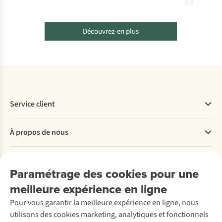
Découvrez-en plus
Service client
Questions fréquentes
À propos de nous
Commander
Payer
Travailler chez A.S.Adventure
Nos services
Livraison
Explore More
Paramétrage des cookies pour une
Retourner
Entreprise responsable
Location / Location sports d’hiver
meilleure expérience en ligne
Rétractation d'une commande
Découvrez
À propos d’Ayacucho
Seconde-main
Entretien & réparations
Pour vous garantir la meilleure expérience en ligne, nous
Nos magasins
Entretien de ski
A.S.Magazine
Garantie
utilisons des cookies marketing, analytiques et fonctionnels
À propos d’A.S.Adventure
Service de lavage
Explore Camp