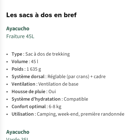
Les sacs à dos en bref
Ayacucho
Fraiture 45L
• Type
: Sac à dos de trekking
• Volume
: 45 l
• Poids
: 1 635 g
• Système
dorsal
: Réglable (par crans) + cadre
• Ventilation
: Ventilation de base
• Housse
de
pluie
: Oui
• Système
d’hydratation
: Compatible
• Confort
optimal
: 6-8 kg
• Utilisation
: Camping, week-end, première randonnée
Ayacucho
Varde 35L