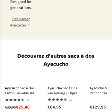
Designed for
generations
.
Découvrez
Ayacucho
Découvrez d’autres sacs à dos
Ayacucho
-15%
Le choix A.S.
Ayacucho
Sac À Dos
Ayacucho
Sac À Dos
Ayacucho
Sac 
Clifton Packable 16L
Vaalserberg 28 Rpet
Randonnée Va
Backpack 35L
22
25
€25,46
€64,95
€129,95
€29,95