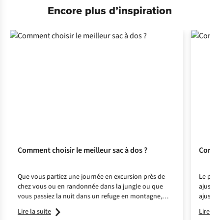
Encore plus d’inspiration
Comment choisir le meilleur sac à dos ?
Commen
Que vous partiez une journée en excursion près de
Le plus
chez vous ou en randonnée dans la jungle ou que
ajusté.
vous passiez la nuit dans un refuge en montagne,
ajuster
optez pour le bon sac à dos et bénéficiez ainsi d'un
Lire la suite
Lire la 
confort et d'un soutien suffisants.