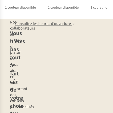
1
couleur disponible
1
couleur disponible
1
couleur disp
Nos
Consultez les heures d’ouverture
collaborateurs
Vous
se
n’êtes
feront
un
pas
plaisir
tout
de
à
vous
aider
fait
en
sûr
vous
de
apportant
des
votre
conseils
choix
personnalisés