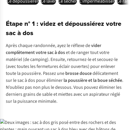
Le dépoussiérer
Le laver
Le sécher
L’imperméabiliser
Le ran
Étape n° 1 : videz et dépoussiérez votre
sac à dos
Après chaque randonnée, ayez le réflexe de
vider
complètement votre sac à dos
et de ranger tout votre
matériel (de camping). Ensuite, retournez-le et secouez-le
(avec toutes les fermetures éclair ouvertes) pour enlever
toute la poussière. Passez une
brosse douce
délicatement
sur le sac à dos pour éliminer
la
poussière
et la boue séchée
.
N’oubliez pas non plus le dessous. Vous pouvez éliminer les
derniers grains de sable et miettes avec un aspirateur réglé
sur la puissance minimale.