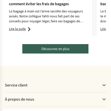
• Réparez
immédiatement
les petites déchirures
ou les
comment éviter les frais de bagages
backp
coutures décousues pour éviter qu’elles ne s’aggravent, ou
Le bagage à main est l’arme secrète des voyageurs
Le back
renseignez-vous dans votre magasin A.S.Adventure si vous
avisés. Notre collègue Yahti nous fait part de ses
le mond
pouvez les faire réparer par notre
service de réparation
.
conseils pour voyager léger, faire ses bagages de
économ
manière intelligente et bénéficier d’un maximum de
préféré
Lire la suite
Lire la 
confort en voyage.
pratiqu
Découvrez-en plus
Service client
Questions fréquentes
À propos de nous
Commander
Payer
Travailler chez A.S.Adventure