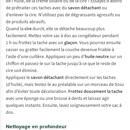
de l’huile, de la crème solaire ou de la cire ? Essayez d’abord
de prétraiter ces taches avec du
savon détachant
ou
d’enlever la cire. N’utilisez pas de dégraissants agressifs ou
de produits abrasifs.
Quand la
cire
durcit, elle se détache beaucoup plus
facilement. Mettez votre sac à dos au congélateur pendant
1 h ou frottez la tache avec un
glaçon
. Vous pourrez ensuite
casser ou gratter facilement la couche devenue friable à
l’aide d’une cuillère. Appliquez un peu d’
huile neutre
sur un
chiffon et passez-le sur la tache jusqu’à ce que le reste de
cire soit éliminé.
Appliquez le
savon détachant
directement sur les taches
(d’huile), mais testez-le au préalable sur un morceau de tissu
afin d’éviter toute décoloration.
Frottez doucement la tache
avec une éponge ou une brosse à dents et laissez agir
quelques instants. Ensuite, lavez soigneusement votre sac à
dos.
Nettoyage en profondeur