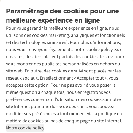
Nos services
Livraison
Explore More
Paramétrage des cookies pour une
Retourner
Entreprise responsable
Location / Location sports d’hiver
meilleure expérience en ligne
Rétractation d'une commande
Découvrez
À propos d’Ayacucho
Seconde-main
Entretien & réparations
Pour vous garantir la meilleure expérience en ligne, nous
Nos magasins
Entretien de ski
A.S.Magazine
Garantie
utilisons des cookies marketing, analytiques et fonctionnels
À propos d’A.S.Adventure
Service de lavage
Explore Camp
Contactez-nous
(et des technologies similaires). Pour plus d'informations,
Déclaration d'accessibilité
Entretien de chaussures
Gear Check
nous vous renvoyons également à notre cookie policy. Sur
Réparation de chaussures
Expertise & conseils
nos sites, des tiers placent parfois des cookies de suivi pour
Abonnez-vous à la newsletter
Réparation de vêtements
vous montrer des publicités personnalisées en dehors du
Retouches
site web. En outre, des cookies de suivi sont placés par les
Pour les entreprises
Suivez-nous
réseaux sociaux. En sélectionnant « Accepter tout », vous
acceptez cette option. Pour ne pas avoir à vous poser la
même question à chaque fois, nous enregistrons vos
préférences concernant l’utilisation des cookies sur notre
site Internet pour une durée de deux ans. Vous pouvez
modifier vos préférences à tout moment via la politique en
Mentions légales
Politique de confidentialité
matière de cookies au bas de chaque page du site Internet.
Conditions générales
Cookie Policy
Notre cookie policy