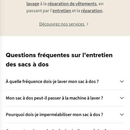
lavage
à la
réparation de vêtements
, en
passant par l’
entretien
et la
réparation
.
Découvrez nos services
Questions fréquentes sur l’entretien
des sacs à dos
À quelle fréquence dois-je laver mon sac à dos ?
Après une utilisation intensive, nettoyez uniquement les
Mon sac à dos peut-il passer à la machine à laver ?
zones sales à l’aide d’un chiffon. Lavez votre sac à dos
1 ou
2 fois par an
, par exemple après une randonnée, pour
Nettoyez toujours votre sac à dos à la main,
jamais en
éliminer la boue, le sel, les taches de nourriture ou les
Pourquoi dois-je imperméabiliser mon sac à dos ?
machine
. Les mouvements du tambour peuvent
mauvaises odeurs.
sérieusement endommager ou déformer
le tissu et les
De base, la plupart des sacs à dos ne sont jamais totalement