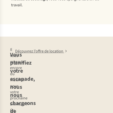
travail.
Il
Découvrez l’offre de location
Vous
vous
planifiez
manque
encore
votre
du
escapade,
matériel
nous
pour
votre
nous
prochaine
chargeons
aventure ?
de
Ou