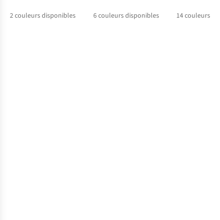
2
couleurs disponibles
6
couleurs disponibles
14
couleurs di