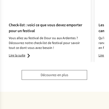
Check-list : voici ce que vous devez emporter
Les me
pour un festival
campeu
Vous allez au festival de Dour ou aux Ardentes ?
Qu’il s
Découvrez notre check-list de festival pour savoir
randon
tout ce dont vous avez besoin !
en fami
différe
Lire la suite
Lire la 
qui con
Découvrez-en plus