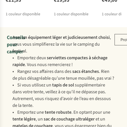
€21,95
€19,95
€49,00
1
couleur disponible
1
couleur disponible
1
couleur disp
Conseils
Avec
un équipement léger et judicieusement choisi
,
Pro
pour
vous vous simplifierez la vie sur le camping du
festival.
camper
•
Emportez deux
serviettes compactes à séchage
rapide
. Vous nous remercierez !
•
Rangez vos affaires dans des
sacs étanches
. Rien
de plus désagréable qu’une tenue mouillée, pas vrai ?
•
Si vous utilisez un
tapis de sol
supplémentaire
dans votre tente, veillez à ce qu’il ne dépasse pas.
Autrement, vous risquez d’avoir de l’eau en dessous
de la tente.
•
Emportez une
tente robuste
. En optant pour une
tente légère
, un
sac de couchage ultraléger
et un
matelas de couchage
, vous vous épargnerez bien du