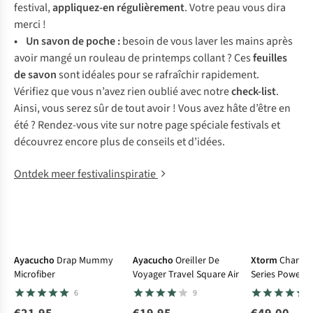
festival,
appliquez-en régulièrement
. Votre peau vous dira
merci !
• Un
savon de poche
:
besoin de vous laver les mains après
avoir mangé un rouleau de printemps collant ? Ces
feuilles
de savon
sont idéales pour se rafraîchir rapidement.
Vérifiez que vous n’avez rien oublié avec notre
check-list
.
Ainsi, vous serez sûr de tout avoir ! Vous avez hâte d’être en
été ? Rendez-vous vite sur notre page spéciale festivals et
découvrez encore plus de conseils et d’idées.
Ontdek meer festivalinspiratie
Ayacucho
Drap Mummy
Ayacucho
Oreiller De
Xtorm
Chargeu
Microfiber
Voyager Travel Square Air
Series Powerb
6
9