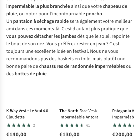
imperméable la plus branchée
ainsi que votre
chapeau de
pluie
, ou optez pour l’incontournable
poncho
.
Un
pantalon à séchage rapide
sera également votre meilleur
ami dans ces moments-là. C’est d’autant plus pratique que
vous pouvez détacher les jambes
dès que le soleil repointe
le bout de son nez. Vous préférez rester en
jean
? C’est
toujours une excellente idée en festival. Nous ne vous
recommandons pas des baskets en toile, mais plutôt une
bonne paire de
chaussures de randonnée imperméables
ou
des
bottes de pluie
.
Le choix A.S.
K-Way
Veste Le Vrai 4.0
The North Face
Veste
Patagonia
Vest
Claudette
Imperméable Antora
Imperméable
Torrentshell 3
2
61
€140,00
€130,00
€200,00