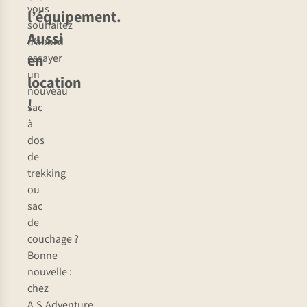
vous
l’équipement.
souhaitez
Aussi
d’abord
en
essayer
un
location
nouveau
!
sac
à
dos
de
trekking
ou
sac
de
couchage ?
Bonne
nouvelle :
chez
A.S.Adventure,