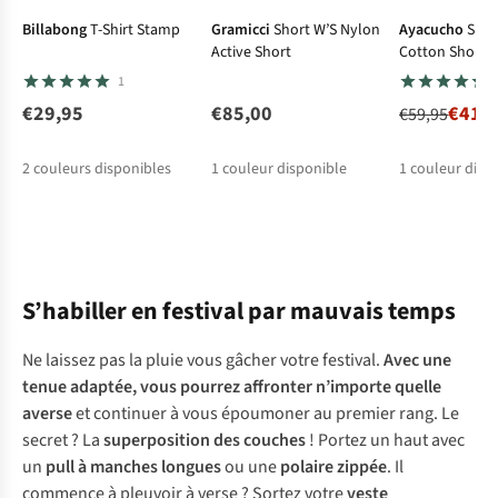
Billabong
T-Shirt Stamp
Gramicci
Short W’S Nylon
Ayacucho
Shor
Active Short
Cotton Shorts
1
€29,95
€85,00
€41,
€59,95
2
couleurs disponibles
1
couleur disponible
1
couleur disp
%
S’habiller en festival par mauvais temps
Ne laissez pas la pluie vous gâcher votre festival.
Avec une
tenue adaptée, vous pourrez affronter n’importe quelle
averse
et continuer à vous époumoner au premier rang. Le
secret ? La
superposition des couches
! Portez un haut avec
un
pull à manches longues
ou une
polaire zippée
. Il
commence à pleuvoir à verse ? Sortez votre
veste