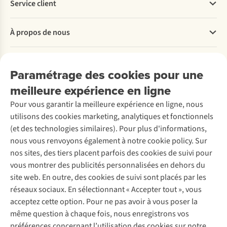
Service client
Questions fréquentes
À propos de nous
Commander
Payer
Travailler chez A.S.Adventure
Nos services
Livraison
Explore More
Paramétrage des cookies pour une
Retourner
Entreprise responsable
Location / Location sports d’hiver
meilleure expérience en ligne
Rétractation d'une commande
Découvrez
À propos d’Ayacucho
Seconde-main
Entretien & réparations
Pour vous garantir la meilleure expérience en ligne, nous
Nos magasins
Entretien de ski
A.S.Magazine
Garantie
utilisons des cookies marketing, analytiques et fonctionnels
À propos d’A.S.Adventure
Service de lavage
Explore Camp
Contactez-nous
(et des technologies similaires). Pour plus d'informations,
Déclaration d'accessibilité
Entretien de chaussures
Gear Check
nous vous renvoyons également à notre cookie policy. Sur
Réparation de chaussures
Expertise & conseils
nos sites, des tiers placent parfois des cookies de suivi pour
Abonnez-vous à la newsletter
Réparation de vêtements
vous montrer des publicités personnalisées en dehors du
Retouches
site web. En outre, des cookies de suivi sont placés par les
Pour les entreprises
Suivez-nous
réseaux sociaux. En sélectionnant « Accepter tout », vous
acceptez cette option. Pour ne pas avoir à vous poser la
même question à chaque fois, nous enregistrons vos
préférences concernant l’utilisation des cookies sur notre