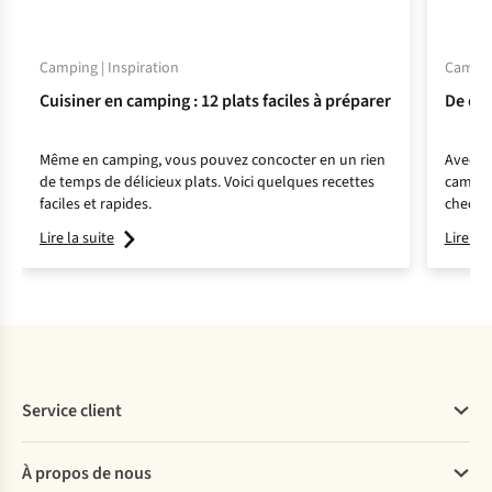
Camping | Inspiration
Camping
Cuisiner en camping : 12 plats faciles à préparer
De quo
Même en camping, vous pouvez concocter en un rien
Avec u
de temps de délicieux plats. Voici quelques recettes
camping
faciles et rapides.
check-l
Lire la suite
Lire la 
Service client
Questions fréquentes
À propos de nous
Commander