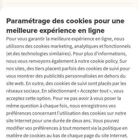
Payer
Travailler chez A.S.Adventure
Nos services
Livraison
Explore More
Paramétrage des cookies pour une
Retourner
Entreprise responsable
Location / Location sports d’hiver
meilleure expérience en ligne
Rétractation d'une commande
Découvrez
À propos d’Ayacucho
Seconde-main
Entretien & réparations
Pour vous garantir la meilleure expérience en ligne, nous
Nos magasins
Entretien de ski
A.S.Magazine
Garantie
utilisons des cookies marketing, analytiques et fonctionnels
À propos d’A.S.Adventure
Service de lavage
Explore Camp
Contactez-nous
(et des technologies similaires). Pour plus d'informations,
Déclaration d'accessibilité
Entretien de chaussures
Gear Check
nous vous renvoyons également à notre cookie policy. Sur
Réparation de chaussures
Expertise & conseils
nos sites, des tiers placent parfois des cookies de suivi pour
Abonnez-vous à la newsletter
Réparation de vêtements
vous montrer des publicités personnalisées en dehors du
Retouches
site web. En outre, des cookies de suivi sont placés par les
Pour les entreprises
Suivez-nous
réseaux sociaux. En sélectionnant « Accepter tout », vous
acceptez cette option. Pour ne pas avoir à vous poser la
même question à chaque fois, nous enregistrons vos
préférences concernant l’utilisation des cookies sur notre
site Internet pour une durée de deux ans. Vous pouvez
modifier vos préférences à tout moment via la politique en
Mentions légales
Politique de confidentialité
matière de cookies au bas de chaque page du site Internet.