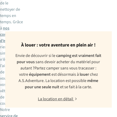
de le
nettoyer de
temps en
temps. Grâce
à
nos
conseils
d’entretien
,
À louer : votre aventure en plein air !
rien de plus
simple. Vous
Envie de découvrir si le
camping est vraiment fait
n’êtes pas à
pour vous
sans devoir acheter du matériel pour
l’aide à l’idée
autant ?Partez camper sans vous tracasser :
de laver
votre
équipement
est désormais à
louer
chez
vous-même
A.S.Adventure. La location est possible
même
vos
pour une seule nuit
et se fait à la carte.
vêtements
de sac de
La location en détail
couchage ?
Notre
service de