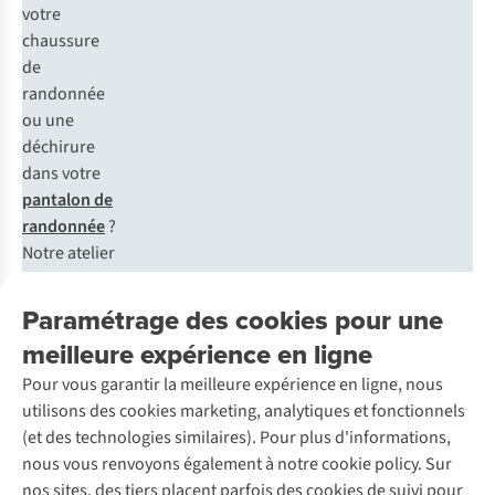
votre
chaussure
de
randonnée
ou une
déchirure
dans votre
pantalon de
randonnée
?
Notre atelier
Care &
Repair fait
Paramétrage des cookies pour une
des miracles.
meilleure expérience en ligne
Découvrez
Pour vous garantir la meilleure expérience en ligne, nous
nos services
utilisons des cookies marketing, analytiques et fonctionnels
d’entretien >
(et des technologies similaires). Pour plus d'informations,
Conseil n° 4 :
nous vous renvoyons également à notre cookie policy. Sur
faites une
nos sites, des tiers placent parfois des cookies de suivi pour
analyse