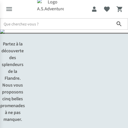
promenades de Flandre
Sho
Expertise & Conseils
Les 5 plus belles promenades de Flandre
Partez à la
découverte
des
splendeurs
de la
Flandre.
Nous vous
proposons
cinq belles
promenades
à ne pas
manquer.