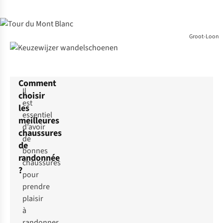
Groot-Loon
Comment
Il
choisir
est
les
essentiel
meilleures
d’avoir
chaussures
de
de
bonnes
randonnée
chaussures
?
pour
prendre
plaisir
à
randonner