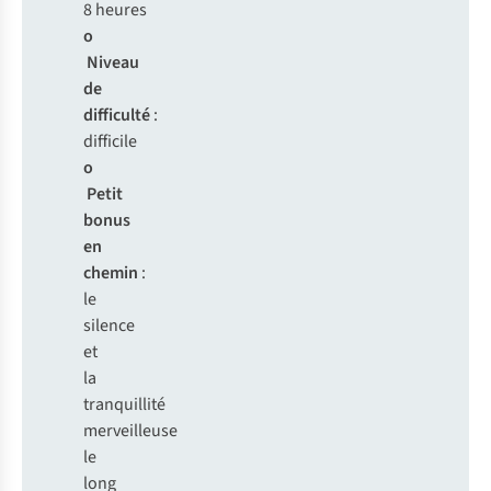
8 heures
o
Niveau
de
difficulté
:
difficile
o
Petit
bonus
en
chemin
:
le
silence
et
la
tranquillité
merveilleuse
le
long