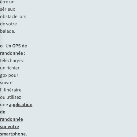
ê
tre
un
sé
rieux
ob
stacle
l
ors
de
v
otre
ba
lade.
o
Un GPS de
randonnée
:
tél
échargez
un
fi
chier
g
px
p
our
su
ivre
l’it
inéraire
ou
ut
ilisez
u
ne
application
de
randonnée
sur votre
smartphone
.