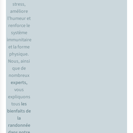
stress,
améliore
l’humeur et
renforce le
système
immunitaire
et la forme
physique.
Nous, ainsi
que de
nombreux
experts,
vous
expliquons
tous
les
bienfaits de
la
randonnée
dans notre