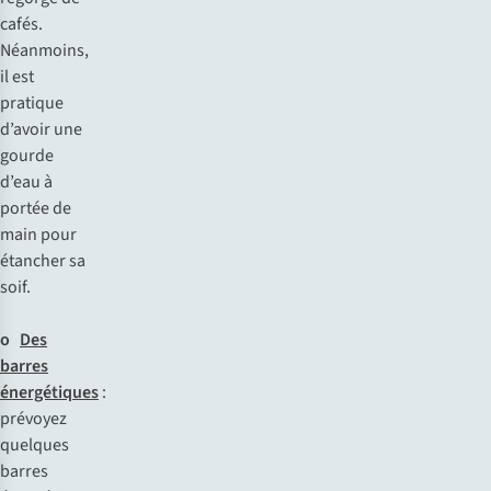
ca
fés.
Néa
nmoins,
il
e
st
pr
atique
d’
avoir
u
ne
go
urde
d
’eau
à
po
rtée
de
m
ain
p
our
ét
ancher
sa
s
oif.
o
Des
barres
énergétiques
:
pr
évoyez
qu
elques
ba
rres