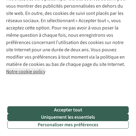
vous montrer des publicités personnalisées en dehors du
gratuite des
site web. En outre, des cookies de suivi sont placés par les
pieds
réseaux sociaux. En sélectionnant « Accepter tout », vous
Vous êtes
acceptez cette option. Pour ne pas avoir à vous poser la
toujours à la
même question à chaque fois, nous enregistrons vos
recherche de
préférences concernant l’utilisation des cookies sur notre
la bonne
site Internet pour une durée de deux ans. Vous pouvez
paire de
modifier vos préférences à tout moment via la politique en
chaussures
matière de cookies au bas de chaque page du site Internet.
de
Notre cookie policy
randonnée
?
Faites une
analyse en
3D gratuite
de vos pieds
dans nos
Accepter tout
magasins.
Uniquement les essentiels
Découvrez
Personaliser mes préférences
notre