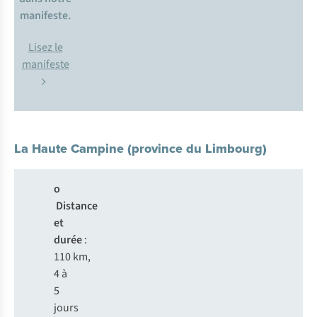
manifeste.
Lisez le
manifeste
La Haute Campine (province du Limbourg)
o
Distance
et
durée
:
110 km,
4 à
5
jours