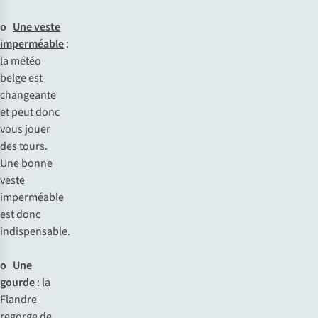
o
Une veste
imperméable
:
la
m
étéo
b
elge
e
st
cha
ngeante
et
p
eut
d
onc
v
ous
j
ouer
d
es
to
urs.
U
ne
b
onne
v
este
imp
erméable
e
st
d
onc
indi
spensable.
o
Une
gourde
: la
Fl
andre
re
gorge
de