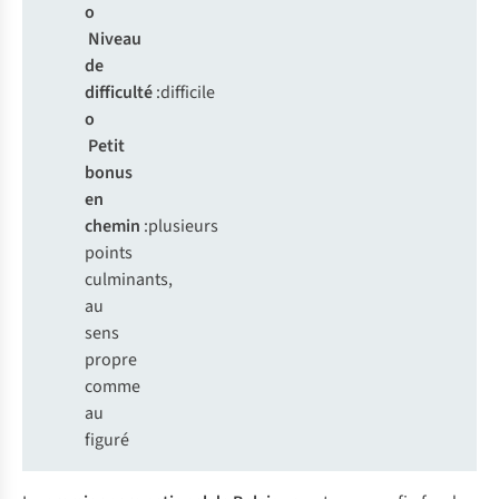
o
Niveau
de
difficulté
:difficile
o
Petit
bonus
en
chemin
:plusieurs
points
culminants,
au
sens
propre
comme
au
figuré