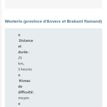
Westerlo (province d’Anvers et Brabant flamand)
o
Distance
et
durée
:
25
km,
5 heures
o
Niveau
de
difficulté
:
moyen
o