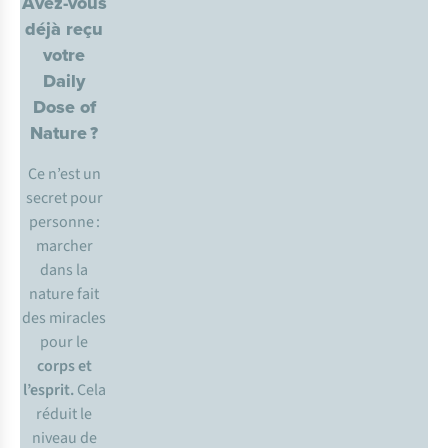
Avez-vous
déjà reçu
votre
Daily
Dose of
Nature ?
Ce n’est un
secret pour
personne :
marcher
dans la
nature fait
des miracles
pour le
corps et
l’esprit.
Cela
réduit le
niveau de