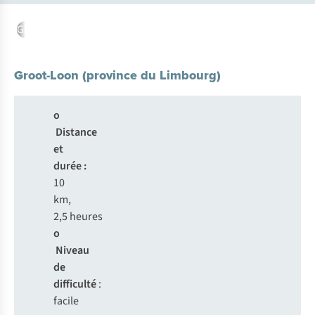
Groot-Loon
Campine Sud
Haute Campine
Lac de Donk
Lande
Groot-Loon (province du Limbourg)
o
Distance
et
durée :
10
km,
2,5 heures
o
Niveau
de
difficulté
:
facile