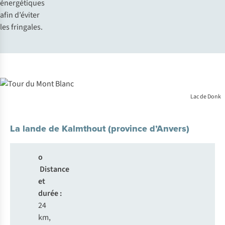
éner
gétiques
a
fin
d’
éviter
l
es
fri
ngales.
Lac de Donk
La lande de Kalmthout (province d’Anvers)
o
Distance
et
durée :
24
km,