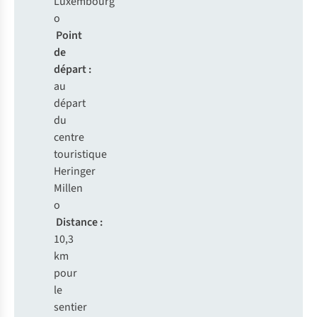
Luxembourg
o
Point
de
départ :
au
départ
du
centre
touristique
Heringer
Millen
o
Distance :
10,3
km
pour
le
sentier