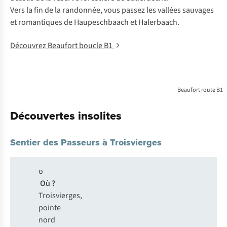
Vers la fin de la randonnée, vous passez les vallées sauvages
et romantiques de Haupeschbaach et Halerbaach.
Découvrez Beaufort boucle B1
Beaufort route B1
Découvertes insolites
Sentier des Passeurs à Troisvierges
o
Où ?
Troisvierges,
pointe
nord