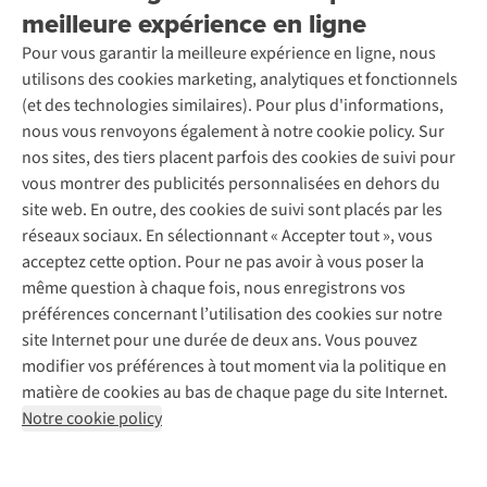
Location / Location sports d’hiver
meilleure expérience en ligne
Rétractation d'une commande
Découvrez
À propos d’Ayacucho
Seconde-main
Entretien & réparations
Pour vous garantir la meilleure expérience en ligne, nous
Nos magasins
Entretien de ski
A.S.Magazine
Garantie
utilisons des cookies marketing, analytiques et fonctionnels
À propos d’A.S.Adventure
Service de lavage
Explore Camp
Contactez-nous
(et des technologies similaires). Pour plus d'informations,
Déclaration d'accessibilité
Entretien de chaussures
Gear Check
nous vous renvoyons également à notre cookie policy. Sur
Réparation de chaussures
Expertise & conseils
nos sites, des tiers placent parfois des cookies de suivi pour
Abonnez-vous à la newsletter
Réparation de vêtements
vous montrer des publicités personnalisées en dehors du
Retouches
site web. En outre, des cookies de suivi sont placés par les
Pour les entreprises
Suivez-nous
réseaux sociaux. En sélectionnant « Accepter tout », vous
acceptez cette option. Pour ne pas avoir à vous poser la
même question à chaque fois, nous enregistrons vos
préférences concernant l’utilisation des cookies sur notre
site Internet pour une durée de deux ans. Vous pouvez
modifier vos préférences à tout moment via la politique en
Mentions légales
Politique de confidentialité
matière de cookies au bas de chaque page du site Internet.
Conditions générales
Cookie Policy
Notre cookie policy
AS Adventure France SAS,
Rue du Vieux Faubourg 14,
F-59000 Lille
team@asadventure.com
+32 (0)3 828 30 15