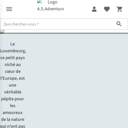
Luxembourg
Sho
Expertise & Conseils
Les plus belles balades automnales et hive
Le
Luxembourg,
ce petit pays
niché au
cœur de
l’Europe, est
une
véritable
pépite pour
les
amoureux
de la nature
qui n’ont pas