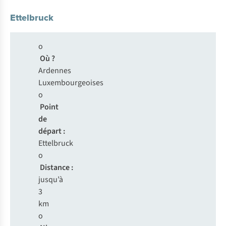
Ettelbruck
o
Où ?
Ardennes
Luxembourgeoises
o
Point
de
départ :
Ettelbruck
o
Distance :
jusqu’à
3
km
o