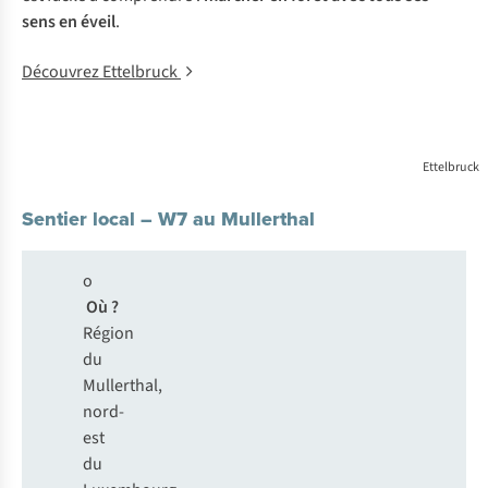
sens en éveil
.
Découvrez Ettelbruck
Ettelbruck
Sentier local – W7 au Mullerthal
o
Où ?
Région
du
Mullerthal,
nord-
est
du