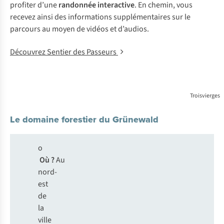
profiter d’une
randonnée interactive
. En chemin, vous
recevez ainsi des informations supplémentaires sur le
parcours au moyen de vidéos et d’audios.
Découvrez Sentier des Passeurs
Troisvierges
Le domaine forestier du Grünewald
o
Où ?
Au
nord-
est
de
la
ville