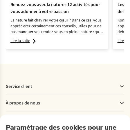
Rendez-vous avec la nature : 12 activités pour
Les 12
vous adonner à votre passion
de Ko
La nature fait chavirer votre cœur ? Dans ce cas, vous
Komoot,
apprécierez certainement ces conseils, utiles pour ne
applic
pas manquer vos rendez-vous en pleine nature : qu’il
débuta
s’agisse de balades en amoureux ou de l’observation
passé e
Lire la suite
Lire la 
romantique des étoiles.
12 appl
Service client
Questions fréquentes
À propos de nous
Commander
Payer
Travailler chez A.S.Adventure
Nos services
Livraison
Explore More
Paramétrage des cookies pour une
Retourner
Entreprise responsable