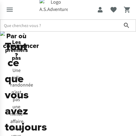
Sho
Par où
Expertise & Conseils
Tout ce que vous avez toujours voulu savoir
Tout
Les
commencer
premiers
?
pas
ce
Une
que
telle
randonnée
vous
n’est
pas
avez
une
mince
affaire.
toujours
Mieux