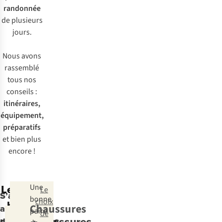
randonnée
de plusieurs
jours.
Nous avons
rassemblé
tous nos
conseils :
itinéraires,
équipement,
préparatifs
et bien plus
encore !
Les plus
Une
Le
S’aventurer
bonne
choix
belles
Chaussures
au-
paire
de
randonnées
Chaussures
delà