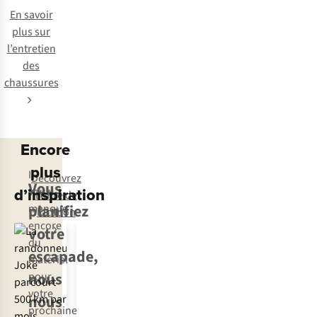
En savoir
plus sur
l’entretien
des
chaussures
Encore
plus
Il
Découvrez
Vous
d’inspiration
vous
l’offre de
planifiez
manque
location
encore
votre
du
escapade,
matériel
nous
pour
votre
nous
prochaine