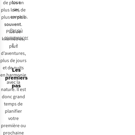
tous
de plus en
ses
plus loin, de
conseils.
plus en plus
souvent
.
Par où
Plus de
commencer
kilomètres,
?
plus
d’aventures,
plus de jours
et de nuits
Les
en harmonie
premiers
avec la
pas
nature. Il est
donc grand
temps de
planifier
votre
première ou
prochaine