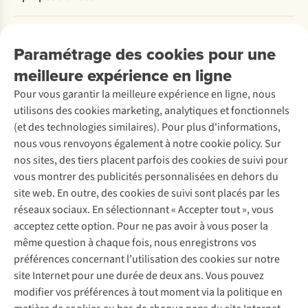
Commander
Payer
Travailler chez A.S.Adventure
Nos services
Livraison
Explore More
Paramétrage des cookies pour une
Retourner
Entreprise responsable
Location / Location sports d’hiver
meilleure expérience en ligne
Rétractation d'une commande
Découvrez
À propos d’Ayacucho
Seconde-main
Entretien & réparations
Pour vous garantir la meilleure expérience en ligne, nous
Nos magasins
Entretien de ski
A.S.Magazine
Garantie
utilisons des cookies marketing, analytiques et fonctionnels
À propos d’A.S.Adventure
Service de lavage
Explore Camp
Contactez-nous
(et des technologies similaires). Pour plus d'informations,
Déclaration d'accessibilité
Entretien de chaussures
Gear Check
nous vous renvoyons également à notre cookie policy. Sur
Réparation de chaussures
Expertise & conseils
nos sites, des tiers placent parfois des cookies de suivi pour
Abonnez-vous à la newsletter
Réparation de vêtements
vous montrer des publicités personnalisées en dehors du
Retouches
site web. En outre, des cookies de suivi sont placés par les
Pour les entreprises
Suivez-nous
réseaux sociaux. En sélectionnant « Accepter tout », vous
acceptez cette option. Pour ne pas avoir à vous poser la
même question à chaque fois, nous enregistrons vos
préférences concernant l’utilisation des cookies sur notre
site Internet pour une durée de deux ans. Vous pouvez
modifier vos préférences à tout moment via la politique en
Mentions légales
Politique de confidentialité