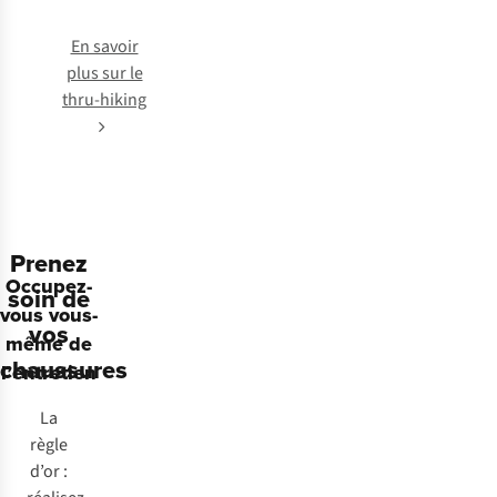
En savoir
plus sur le
thru-hiking
Prenez
Occupez-
soin de
vous vous-
vos
même de
chaussures
l’entretien
La
règle
d’or :