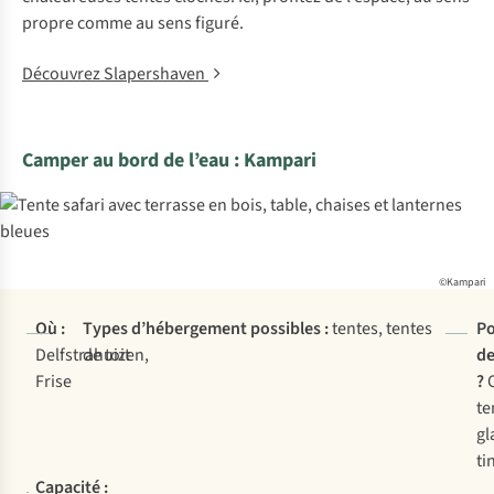
propre comme au sens figuré.
Découvrez Slapershaven
Camper au bord de l’eau : Kampari
©Kampari
Où :
Types d’hébergement possibles :
tentes, tentes
Po
Delfstrahuizen,
de toit
de
Frise
?
te
gl
ti
Capacité :