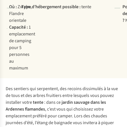
Où :
Zwalm,
Type d’hébergement possible :
tente
Po
Flandre
de
orientale
?
Capacité :
1
emplacement
de camping
pour 5
personnes
au
maximum
Des sentiers qui serpentent, des recoins dissimulés à la vue
de tous et des arbres fruitiers entre lesquels vous pouvez
installer votre
tente
: dans ce
jardin sauvage dans les
Ardennes flamandes
, c’est vous qui choisissez votre
emplacement préféré pour camper. Lors des chaudes
journées d’été, l’étang de baignade vous invitera à piquer