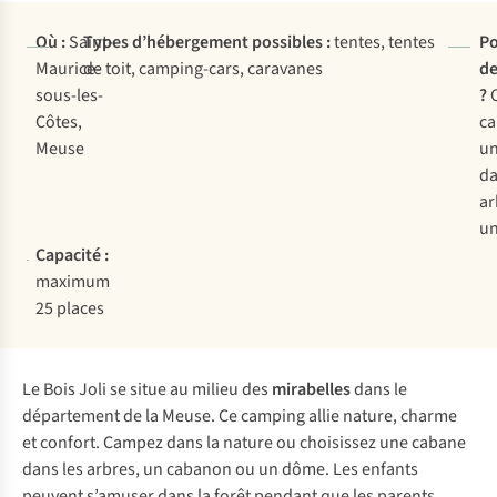
Où :
Saint-
Types d’hébergement possibles :
tentes, tentes
Po
Maurice-
de toit, camping-cars, caravanes
de
sous-les-
?
Côtes,
ca
Meuse
un
da
ar
u
Capacité :
maximum
25 places
Le Bois Joli se situe au milieu des
mirabelles
dans le
département de la Meuse. Ce camping allie nature, charme
et confort. Campez dans la nature ou choisissez une cabane
dans les arbres, un cabanon ou un dôme. Les enfants
peuvent s’amuser dans la forêt pendant que les parents