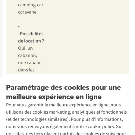
camping-car,
caravane
•
Possibilités
de location ?
Oui, un
cabanon,
une cabane
dans les
arbres et un
dôme
Paramétrage des cookies pour une
meilleure expérience en ligne
• Capacité :
Pour vous garantir la meilleure expérience en ligne, nous
maximum
utilisons des cookies marketing, analytiques et fonctionnels
25 places
(et des technologies similaires). Pour plus d'informations,
nous vous renvoyons également à notre cookie policy. Sur
nos sites, des tiers placent parfois des cookies de suivi pour