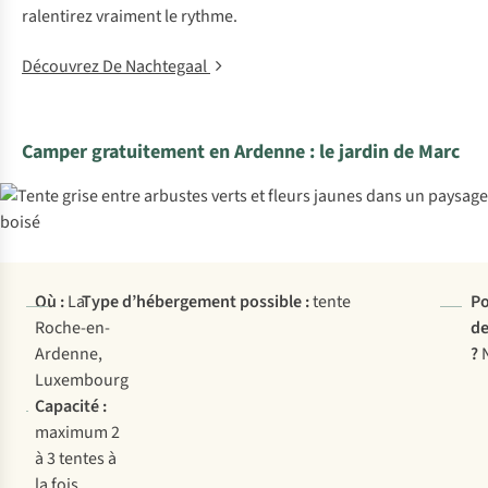
ralentirez vraiment le rythme.
Découvrez De Nachtegaal
Camper gratuitement en Ardenne : le jardin de Marc
Où :
La
Type d’hébergement possible :
tente
Po
Roche-en-
de
Ardenne,
?
Luxembourg
Capacité :
maximum 2
à 3 tentes à
la fois