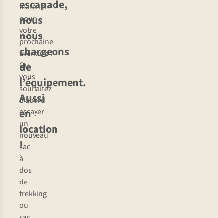
escapade,
matériel
nous
pour
votre
nous
prochaine
chargeons
aventure ?
de
Ou
vous
l’équipement.
souhaitez
Aussi
d’abord
en
essayer
un
location
nouveau
!
sac
à
dos
de
trekking
ou
sac