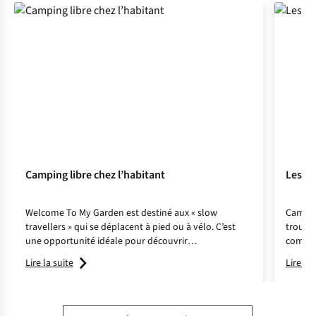
Camping libre chez l’habitant
Les p
Welcome To My Garden est destiné aux « slow
Camper,
travellers » qui se déplacent à pied ou à vélo. C’est
trouve
une opportunité idéale pour découvrir
commun
l’environnement que nous traversons avec tous nos
ressour
Lire la suite
Lire la 
sens.
excepti
C'est p