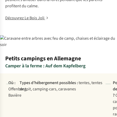
profitent du calme.
Découvrez Le Bois Joli
Petits campings en Allemagne
Camper à la ferme : Auf dem Kapfelberg
Où :
Types d’hébergement possibles :
tentes, tentes
Po
Offenberg,
de toit, camping-cars, caravanes
de
Bavière
?
ca
p
r