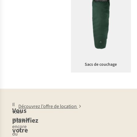
Sacs de couchage
Il
Découvrez l’offre de location
Vous
vous
planifiez
manque
encore
votre
du