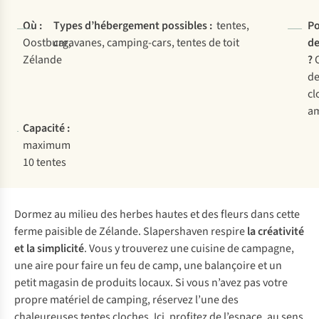
Où :
Types d’hébergement possibles :
tentes,
Po
Oostburg,
caravanes, camping-cars, tentes de toit
de
Zélande
?
O
de
cl
a
Capacité :
maximum
10 tentes
Dormez au milieu des herbes hautes et des fleurs dans cette
ferme paisible de Zélande. Slapershaven respire
la créativité
et la simplicité
. Vous y trouverez une cuisine de campagne,
une aire pour faire un feu de camp, une balançoire et un
petit magasin de produits locaux. Si vous n’avez pas votre
propre matériel de camping, réservez l’une des
chaleureuses tentes cloches. Ici, profitez de l’espace, au sens