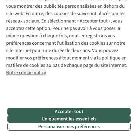
vous montrer des publicités personnalisées en dehors du
site web. En outre, des cookies de suivi sont placés par les
réseaux sociaux. En sélectionnant « Accepter tout », vous
acceptez cette option. Pour ne pas avoir à vous poser la
même question à chaque fois, nous enregistrons vos
préférences concernant l’utilisation des cookies sur notre
site Internet pour une durée de deux ans. Vous pouvez
modifier vos préférences à tout moment via la politique en
matière de cookies au bas de chaque page du site Internet.
Notre cookie policy
Service client
Questions fréquentes
Accepter tout
À propos de nous
Commander
Uniquement les essentiels
Payer
Personaliser mes préférences
Travailler chez A.S.Adventure
Nos services
Livraison
Explore More