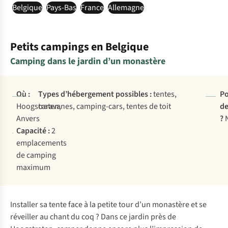
Belgique
Pays-Bas
France
Allemagne
Petits campings en Belgique
Camping dans le jardin d’un monastère
Où :
Types d’hébergement possibles :
tentes,
Po
Hoogstraten,
caravanes, camping-cars, tentes de toit
de
Anvers
?
Capacité :
2
emplacements
de camping
maximum
Installer sa tente face à la petite tour d’un monastère et se
réveiller au chant du coq ? Dans ce jardin près de