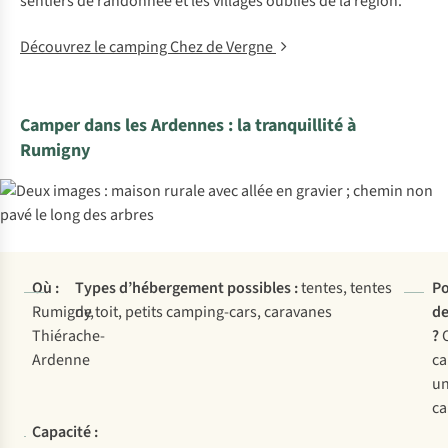
sentiers de randonnée et les villages oubliés de la région.
Découvrez le camping Chez de Vergne
Camper dans les Ardennes : la tranquillité à
Rumigny
Où :
Types d’hébergement possibles :
tentes, tentes
Po
Rumigny,
de toit, petits camping-cars, caravanes
de
Thiérache-
?
Ardenne
ca
u
ca
Capacité :