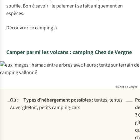
souffle. Bon à savoir : le paiement se fait uniquement en
espèces.
Découvrez ce camping
Camper parmi les volcans : camping Chez de Vergne
©Chez de Vergne
Où :
Types d’hébergement possibles :
tentes, tentes
Po
Auvergne
de toit, petits camping-cars
de
?
gî
qu
c