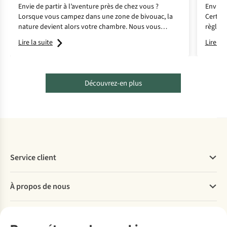
Envie de partir à l’aventure près de chez vous ?
Envie d
Lorsque vous campez dans une zone de bivouac, la
Certain
nature devient alors votre chambre. Nous vous
règles 
partageons 6 zones légales en Belgique où le retour à
Lire la suite
Lire la 
l’essentiel prend tout son sens.
Découvrez-en plus
Service client
Questions fréquentes
À propos de nous
Commander
Payer
Travailler chez A.S.Adventure
Nos services
Livraison
Explore More