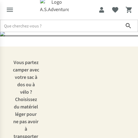
camper léger ?
Sho
Expertise & Conseils
Check-list : de quoi avez-vous besoin pour 
Vous partez
camper avec
votre sac à
dos ou à
vélo ?
Choisissez
du matériel
léger pour
ne pas avoir
à
transporter