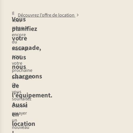
Il
Découvrez l’offre de location
Vous
vous
planifiez
manque
encore
votre
du
escapade,
matériel
nous
pour
votre
nous
prochaine
chargeons
aventure ?
de
Ou
vous
l’équipement.
souhaitez
Aussi
d’abord
en
essayer
un
location
nouveau