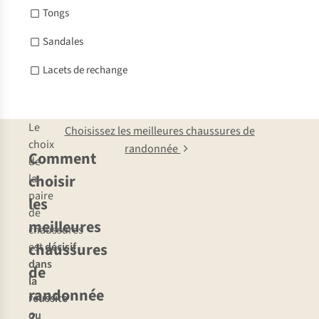
Tongs
Sandales
Lacets de rechange
Le
Choisissez les meilleures chaussures de
choix
randonnée
Comment
de
choisir
la
paire
les
de
meilleures
chaussures
chaussures
est
décisif
dans
de
la
randonnée
réussite
?
ou