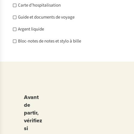
Carte d’hospitalisation
Guide et documents de voyage
Argent liquide
Bloc-notes de notes et stylo à bille
Avant
de
partir,
vérifiez
si