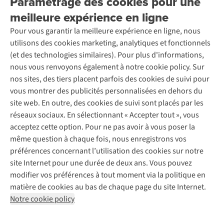
Paramétrage des cookies pour une
Retourner
Entreprise responsable
Location / Location sports d’hiver
meilleure expérience en ligne
Rétractation d'une commande
Découvrez
À propos d’Ayacucho
Seconde-main
Entretien & réparations
Pour vous garantir la meilleure expérience en ligne, nous
Nos magasins
Entretien de ski
A.S.Magazine
Garantie
utilisons des cookies marketing, analytiques et fonctionnels
À propos d’A.S.Adventure
Service de lavage
Explore Camp
Contactez-nous
(et des technologies similaires). Pour plus d'informations,
Déclaration d'accessibilité
Entretien de chaussures
Gear Check
nous vous renvoyons également à notre cookie policy. Sur
Réparation de chaussures
Expertise & conseils
nos sites, des tiers placent parfois des cookies de suivi pour
Abonnez-vous à la newsletter
Réparation de vêtements
vous montrer des publicités personnalisées en dehors du
Retouches
site web. En outre, des cookies de suivi sont placés par les
Pour les entreprises
Suivez-nous
réseaux sociaux. En sélectionnant « Accepter tout », vous
acceptez cette option. Pour ne pas avoir à vous poser la
même question à chaque fois, nous enregistrons vos
préférences concernant l’utilisation des cookies sur notre
site Internet pour une durée de deux ans. Vous pouvez
modifier vos préférences à tout moment via la politique en
Mentions légales
Politique de confidentialité
matière de cookies au bas de chaque page du site Internet.
Conditions générales
Cookie Policy
Notre cookie policy
AS Adventure France SAS,
Rue du Vieux Faubourg 14,
F-59000 Lille