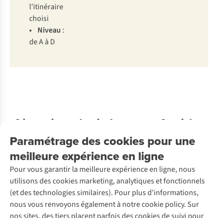
l’it
inéraire
ch
oisi
• Ni
veau
:
de A à D
Où pratiquer la via ferrata en Autriche
?
Paramétrage des cookies pour une
meilleure expérience en ligne
Vias ferratas Robischlucht et Rongg Wasserfall
Pour vous garantir la meilleure expérience en ligne, nous
Klettersteig (à Gargellen et dans la vallée intra-
utilisons des cookies marketing, analytiques et fonctionnels
alpine du Montafon)
(et des technologies similaires). Pour plus d'informations,
nous vous renvoyons également à notre cookie policy. Sur
« Cette région est très propice à l’
initiation à la via ferrata
, y
nos sites, des tiers placent parfois des cookies de suivi pour