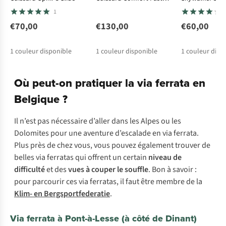
Adjust Harness
1
€70,00
€130,00
€60,00
1
couleur disponible
1
couleur disponible
1
couleur disp
Où peut-on pratiquer la via ferrata en
Belgique ?
Il n’est pas nécessaire d’aller dans les Alpes ou les
Dolomites pour une aventure d’escalade en via ferrata.
Plus près de chez vous, vous pouvez également trouver de
belles via ferratas qui offrent un certain
niveau de
difficulté
et des
vues à couper le souffle
. Bon à savoir :
pour parcourir ces via ferratas, il faut être membre de la
Klim- en Bergsportfederatie
.
Via ferrata à Pont-à-Lesse (à côté de Dinant)