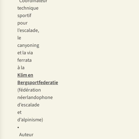
Coordinateur
technique
sportif
pour
l’escalade,
le
canyoning
et la via
ferrata
à la
Klim en
Bergsportfederatie
(fédération
néerlandophone
d’escalade
et
d’alpinisme)
•
Auteur