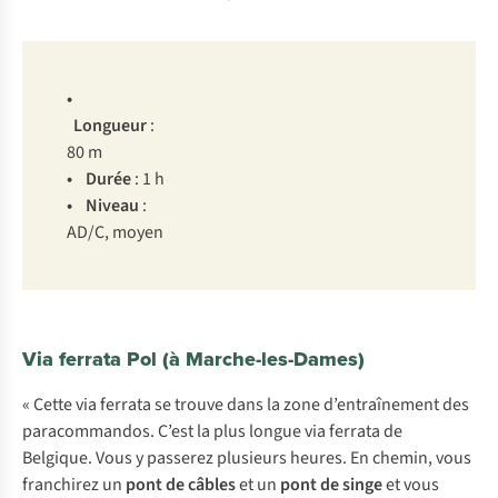
•
Lo
ngueur
:
80 m
• D
urée
: 1 h
• Ni
veau
:
A
D/C,
m
oyen
Via ferrata Pol (à Marche-les-Dames)
« Cette via ferrata se trouve dans la zone d’entraînement des
paracommandos. C’est la plus longue via ferrata de
Belgique. Vous y passerez plusieurs heures. En chemin, vous
franchirez un
pont de câbles
et un
pont de singe
et vous