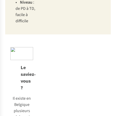
• Ni
veau
:
de PD à
T
D,
fa
cile
à
dif
ficile
Le
saviez-
vous
?
Il existe en
Belgique
plusieurs