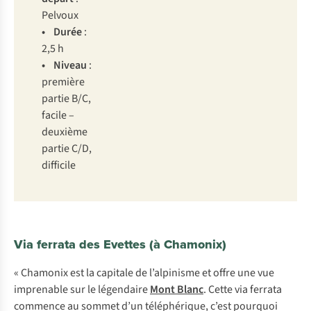
Pe
lvoux
• D
urée
:
2,5 h
• Ni
veau
:
pr
emière
pa
rtie
B
/C,
fa
cile
–
de
uxième
pa
rtie
C
/D,
dif
ficile
Via ferrata des Evettes (à Chamonix)
« Chamonix est la capitale de l’alpinisme et offre une vue
imprenable sur le légendaire
Mont Blanc
. Cette via ferrata
commence au sommet d’un téléphérique, c’est pourquoi