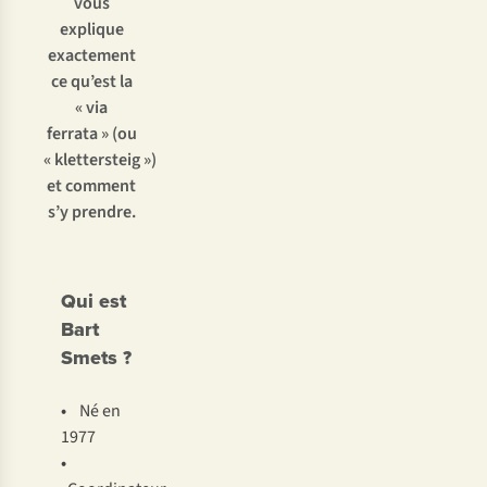
vous
explique
exactement
ce qu’est la
« via
ferrata » (ou
« klettersteig »)
et comment
s’y prendre.
Qui est
Bart
Smets ?
•
Né en
1977
•