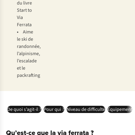
du livre
Start to
Via
Ferrata
•
Aime
le ski de
randonnée,
l’alpinisme,
l’escalade
et le
packrafting
De quoi s’agit-il ?
Pour qui ?
Niveau de difficulté
Équipement
Qu’est-ce que la via ferrata ?