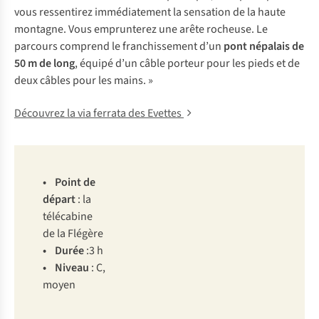
vous ressentirez immédiatement la sensation de la haute
montagne. Vous emprunterez une arête rocheuse. Le
parcours comprend le franchissement d’un
pont népalais de
50 m de long
, équipé d’un câble porteur pour les pieds et de
deux câbles pour les mains. »
Découvrez la via ferrata des Evettes
• P
oint
de
dé
part
: la
tél
écabine
de la
Fl
égère
• D
urée
:
3 h
• Ni
veau
: C,
m
oyen