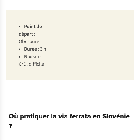
• P
oint
de
dé
part
:
Ob
erburg
• D
urée
: 3 h
• Ni
veau
:
C
/D,
dif
ficile
Où pratiquer la via ferrata en Slovénie
?