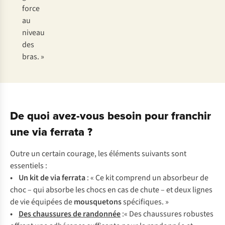
f
orce
au
ni
veau
d
es
b
ras.
»
De quoi avez-vous besoin pour franchir
une via ferrata ?
O
utre
un
ce
rtain
co
urage,
l
es
él
éments
su
ivants
s
ont
ess
entiels
:
• Un
k
it
de
v
ia
fe
rrata
: « Ce
k
it
co
mprend
un
abs
orbeur
de
c
hoc
–
q
ui
ab
sorbe
l
es
c
hocs
en
c
as
de
c
hute
– et
d
eux
li
gnes
de
v
ie
éq
uipées
de
mou
squetons
spéc
ifiques.
»
•
D
es
cha
ussures
de
ran
donnée
:
«
D
es
cha
ussures
ro
bustes