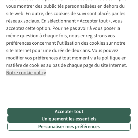
compris pour les
familles avec des enfants
. À partir de
vous montrer des publicités personnalisées en dehors du
Gargellen, vous pouvez emprunter deux petites via ferratas
site web. En outre, des cookies de suivi sont placés par les
longeant les parois d’une gorge. Au bout d’environ deux
réseaux sociaux. En sélectionnant « Accepter tout », vous
heures, vous arriverez sur un sentier menant à un
alpage
acceptez cette option. Pour ne pas avoir à vous poser la
féerique
ponctué de fermes, où vous pourrez déguster des
même question à chaque fois, nous enregistrons vos
plats locaux et profiter d’une vue imprenable sur les
préférences concernant l’utilisation des cookies sur notre
montagnes. À peine une demi-heure de marche suffit pour
site Internet pour une durée de deux ans. Vous pouvez
redescendre dans la vallée – l’idéal pour les petits
modifier vos préférences à tout moment via la politique en
aventuriers. »
matière de cookies au bas de chaque page du site Internet.
Notre cookie policy
Découvrez la via ferrata Robischlucht
Découvrez la via ferrata Rongg Wasserfall Klettersteig
Accepter tout
• P
oint
de
Uniquement les essentiels
dé
part
:
Personaliser mes préférences
Gar
gellen
• D
urée
: 2 h