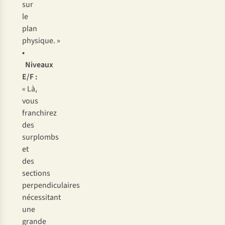
s
ur
le
p
lan
phy
sique.
»
•
Ni
veaux
E
/F
:
«
L
à,
v
ous
fra
nchirez
d
es
sur
plombs
et
d
es
se
ctions
perpe
ndiculaires
néc
essitant
u
ne
gr
ande