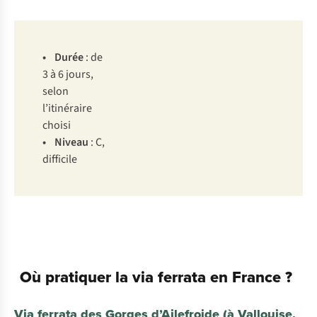
• Durée
: de
3 à 6 jours,
selon
l’itinéraire
choisi
• Niveau
: C,
difficile
Où pratiquer la via ferrata en France ?
Via ferrata des Gorges d’Ailefroide (à Vallouise,