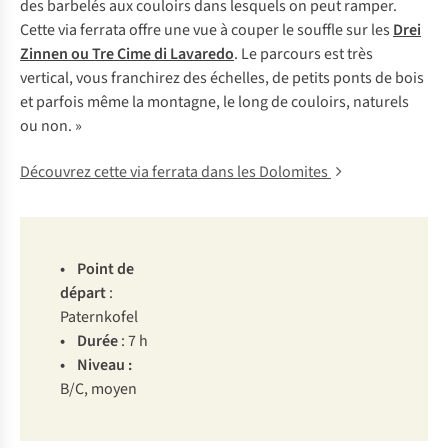
des barbelés aux couloirs dans lesquels on peut ramper.
Cette via ferrata offre une vue à couper le souffle sur les
Drei
Zinnen ou Tre Cime di Lavaredo
. Le parcours est très
vertical, vous franchirez des échelles, de petits ponts de bois
et parfois même la montagne, le long de couloirs, naturels
ou non. »
Découvrez cette via ferrata dans les Dolomites
• P
oint
de
dé
part
:
Pat
ernkofel
• D
urée
: 7 h
• Ni
veau
:
B
/C,
m
oyen