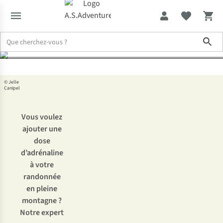
lancer
Sho
Expertise & Conseils
Via ferrata : tout ce qu’il faut savoir avant de
© Jelle
Canipel
Vous voulez
ajouter une
dose
d’adrénaline
à votre
randonnée
en pleine
montagne ?
Notre expert