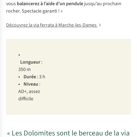
vous
balancerez à l’aide d’un
pendule
jusqu’au prochain
rocher. Spectacle garanti ! »
Découvrez la via ferrata à Marche-les-Dames
•
Lo
ngueur
:
350 m
• D
urée
: 3 h
• Ni
veau
:
A
D+,
a
ssez
dif
ficile
« Les Dolomites sont le berceau de la via