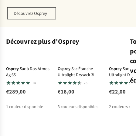
Découvrez Osprey
Découvrez plus d'Osprey
T
p
c
Osprey
Sac à Dos Atmos
Osprey
Sac Étanche
Osprey
Sac Ét
v
Ag 65
Ultralight Drysack 3L
Ultralight Dry
é
14
25
€289,00
€18,00
€22,00
1
couleur disponible
3
couleurs disponibles
2
couleurs dis
Vestes
Chaussures