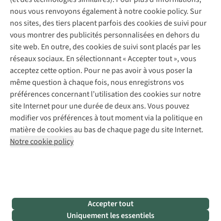
Déclaration d'accessibilité
Entretien de chaussures
Gear Check
nous vous renvoyons également à notre cookie policy. Sur
Réparation de chaussures
Expertise & conseils
nos sites, des tiers placent parfois des cookies de suivi pour
Abonnez-vous à la newsletter
Réparation de vêtements
vous montrer des publicités personnalisées en dehors du
Retouches
site web. En outre, des cookies de suivi sont placés par les
Pour les entreprises
Suivez-nous
réseaux sociaux. En sélectionnant « Accepter tout », vous
acceptez cette option. Pour ne pas avoir à vous poser la
même question à chaque fois, nous enregistrons vos
préférences concernant l’utilisation des cookies sur notre
site Internet pour une durée de deux ans. Vous pouvez
modifier vos préférences à tout moment via la politique en
Mentions légales
Politique de confidentialité
matière de cookies au bas de chaque page du site Internet.
Conditions générales
Cookie Policy
Notre cookie policy
AS Adventure France SAS,
Rue du Vieux Faubourg 14,
F-59000 Lille
team@asadventure.com
+32 (0)3 828 30 15
TVA FR52.529.478.943
Accepter tout
Uniquement les essentiels