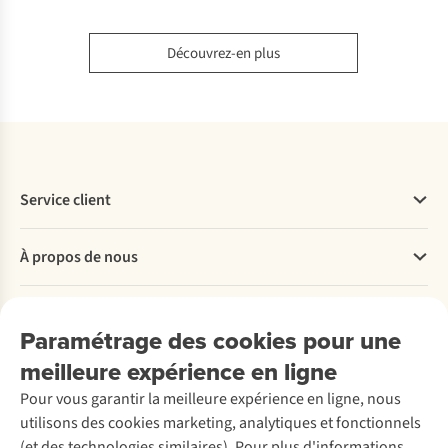
Découvrez-en plus
Service client
Questions fréquentes
À propos de nous
Commander
Payer
Travailler chez A.S.Adventure
Nos services
Livraison
Explore More
Paramétrage des cookies pour une
Retourner
Entreprise responsable
Location / Location sports d’hiver
meilleure expérience en ligne
Rétractation d'une commande
Découvrez
À propos d’Ayacucho
Seconde-main
Entretien & réparations
Pour vous garantir la meilleure expérience en ligne, nous
Nos magasins
Entretien de ski
A.S.Magazine
Garantie
utilisons des cookies marketing, analytiques et fonctionnels
À propos d’A.S.Adventure
Service de lavage
Explore Camp
Contactez-nous
(et des technologies similaires). Pour plus d'informations,