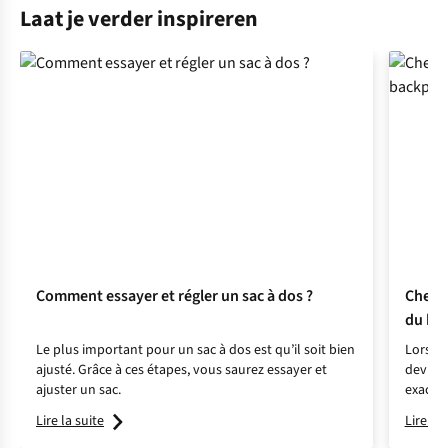
Laat je verder inspireren
Comment essayer et régler un sac à dos ?
Check-
du ba
Le plus important pour un sac à dos est qu’il soit bien
Lorsque
ajusté. Grâce à ces étapes, vous saurez essayer et
devient
ajuster un sac.
exactem
prépare
Lire la suite
Lire la 