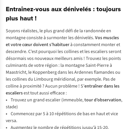
les
l’espace.
le
Entraînez-vous aux dénivelés : toujours
bois.
sens
Le
plus haut !
de
meilleur
l’équilibre.
exercice
Soyons réalistes, le plus grand défi de la randonnée en
pour
montagne consiste à surmonter les dénivelés.
Vos muscles
la
et votre cœur doivent s’habituer
à constamment monter et
randonnée
descendre. C’est pourquoi les collines et les escaliers seront
en
désormais vos nouveaux meilleurs amis ! Trouvez les points
montagne !
culminants de votre région : la montagne Saint-Pierre à
Maastricht, le Koppenberg dans les Ardennes flamandes ou
les collines du Limbourg méridional, par exemple. Pas de
colline à proximité ? Aucun problème ! S’
entraîner dans les
escaliers
est tout aussi efficace :
•
Tr
ouvez
un
g
rand
es
calier
(im
meuble,
t
our
d’ob
servation
,
st
ade)
•
Com
mencez
p
ar
5 à 10
rép
étitions
de
b
as
en
h
aut
et
v
ice
ve
rsa.
•
Aug
mentez
le
no
mbre
de
rép
étitions
ju
squ’à
15-20.