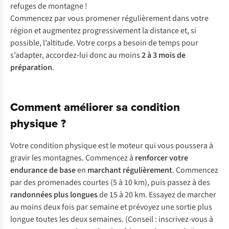
refuges de montagne !
Commencez par vous promener régulièrement dans votre
région et augmentez progressivement la distance et, si
possible, l’altitude. Votre corps a besoin de temps pour
s’adapter, accordez-lui donc au moins
2 à 3 mois de
préparation
.
Comment améliorer sa condition
physique ?
V
otre
con
dition
ph
ysique
e
st
le
mo
teur
q
ui
v
ous
po
ussera
à
gr
avir
l
es
mon
tagnes.
Com
mencez
à
ren
forcer
v
otre
end
urance
de
b
ase
en
ma
rchant
régu
lièrement
.
Com
mencez
p
ar
d
es
pro
menades
co
urtes
(5 à 10
k
m),
p
uis
pa
ssez
à
d
es
ran
données
p
lus
lo
ngues
de 15 à 20
k
m.
Es
sayez
de
ma
rcher
au
m
oins
d
eux
f
ois
p
ar
se
maine
et
pr
évoyez
u
ne
so
rtie
p
lus
lo
ngue
to
utes
l
es
d
eux
sem
aines.
(C
onseil
:
insc
rivez-vous
à