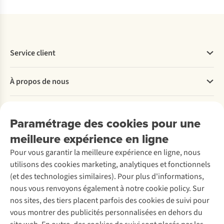
Service client
Questions fréquentes
À propos de nous
Commander
Payer
Travailler chez A.S.Adventure
Nos services
Livraison
Explore More
Paramétrage des cookies pour une
Retourner
Entreprise responsable
Location / Location sports d’hiver
meilleure expérience en ligne
Rétractation d'une commande
Découvrez
À propos d’Ayacucho
Seconde-main
Entretien & réparations
Nos magasins
Pour vous garantir la meilleure expérience en ligne, nous
Entretien de ski
A.S.Magazine
Garantie
utilisons des cookies marketing, analytiques et fonctionnels
À propos d’A.S.Adventure
Service de lavage
Explore Camp
Contactez-nous
(et des technologies similaires). Pour plus d'informations,
Déclaration d'accessibilité
Entretien de chaussures
Gear Check
nous vous renvoyons également à notre cookie policy. Sur
Réparation de chaussures
Expertise & conseils
nos sites, des tiers placent parfois des cookies de suivi pour
Abonnez-vous à la newsletter
Réparation de vêtements
vous montrer des publicités personnalisées en dehors du
Retouches