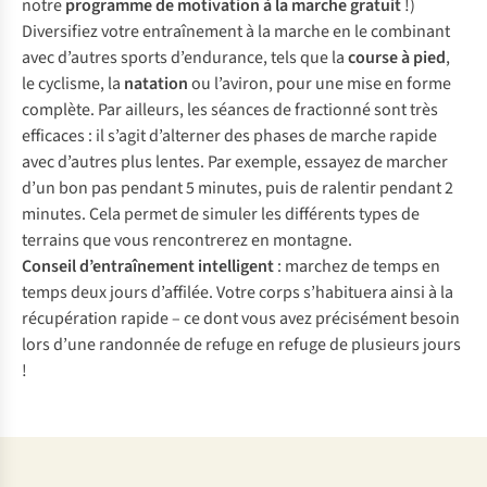
n
otre
pro
gramme
de
mot
ivation
à la
ma
rche
gr
atuit
!)
Div
ersifiez
v
otre
entr
aînement
à la
ma
rche
en le
com
binant
a
vec
d’
autres
sp
orts
d’en
durance,
t
els
q
ue
la
co
urse
à
p
ied
,
le
cyc
lisme,
la
na
tation
ou
l’a
viron,
p
our
u
ne
m
ise
en
f
orme
com
plète.
P
ar
ail
leurs,
l
es
sé
ances
de
fra
ctionné
s
ont
t
rès
eff
icaces
: il
s’
agit
d’a
lterner
d
es
ph
ases
de
ma
rche
ra
pide
a
vec
d’
autres
p
lus
le
ntes.
P
ar
ex
emple,
es
sayez
de
ma
rcher
d
’un
b
on
p
as
pe
ndant
5
mi
nutes,
p
uis
de
ra
lentir
pe
ndant
2
mi
nutes.
C
ela
pe
rmet
de
si
muler
l
es
dif
férents
t
ypes
de
te
rrains
q
ue
v
ous
renc
ontrerez
en
mon
tagne.
Co
nseil
d’en
traînement
int
elligent
:
ma
rchez
de
t
emps
en
t
emps
d
eux
j
ours
d’a
ffilée.
V
otre
c
orps
s’h
abituera
a
insi
à la
récu
pération
ra
pide
– ce
d
ont
v
ous
a
vez
pré
cisément
be
soin
l
ors
d
’une
ran
donnée
de
re
fuge
en
re
fuge
de
plu
sieurs
j
ours
!