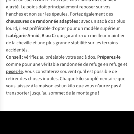
aj
usté
. Le
p
oids
d
oit
prin
cipalement
re
poser
s
ur
v
os
ha
nches
et
n
on
s
ur
l
es
ép
aules.
Po
rtez
éga
lement
d
es
cha
ussures
de
ran
donnée
ad
aptées
:
a
vec
un
s
ac
à
d
os
p
lus
lo
urd,
il
e
st
pré
férable
d’
opter
p
our
un
mo
dèle
sup
érieur
(
cat
égorie
A
-mid
,
B ou C
)
q
ui
gar
antira
un
me
illeur
ma
intien
de la
ch
eville
et
u
ne
p
lus
gr
ande
sta
bilité
s
ur
l
es
te
rrains
acc
identés.
Co
nseil
:
vé
rifiez
au
pré
alable
v
otre
s
ac
à
d
os.
Pré
parez-le
c
omme
p
our
u
ne
vér
itable
ran
donnée
de
re
fuge
en
re
fuge
et
pe
sez-le
.
V
ous
con
staterez
so
uvent
q
u’il
e
st
po
ssible
de
re
tirer
d
es
ch
oses
inu
tiles.
Ch
aque
k
ilo
supp
lémentaire
q
ue
v
ous
la
issez
à la
ma
ison
e
st
un
k
ilo
q
ue
v
ous
n’
aurez
p
as
à
tra
nsporter
ju
squ’au
so
mmet
de la
mo
ntagne
!