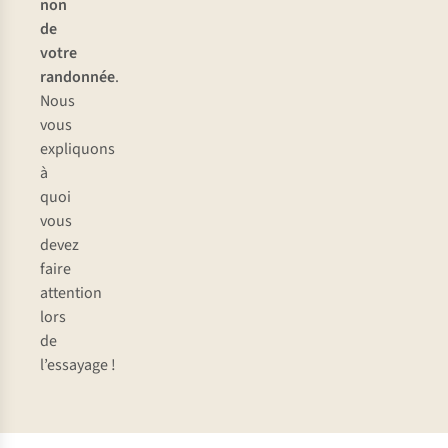
Cela
non
renforce
de
votre
votre
tronc,
randonnée
.
ce
Nous
qui
vous
est
expliquons
pour
à
garantir
quoi
une
vous
posture
devez
stable
faire
lorsque
attention
vous
lors
portez
de
un
l’essayage !
sac
à
dos.