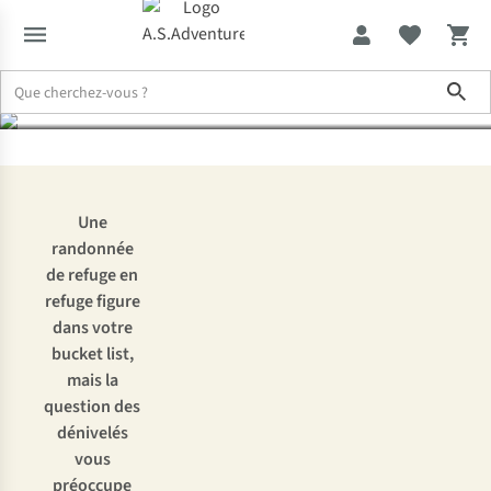
préparer à la montagne
Sho
Expertise & Conseils
Entraînement pour la randonnée en refuges 
Une
randonnée
de refuge en
refuge figure
dans votre
bucket list,
mais la
question des
dénivelés
vous
préoccupe