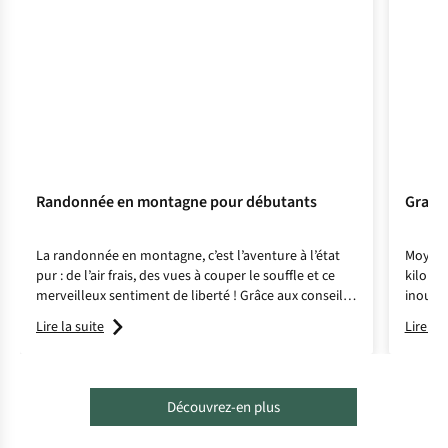
Randonnée en montagne pour débutants
Grand
La randonnée en montagne, c’est l’aventure à l’état
Moyenn
pur : de l’air frais, des vues à couper le souffle et ce
kilomè
merveilleux sentiment de liberté ! Grâce aux conseils
inoubli
de l’expert Geert Van Speybroek, vous pourrez vous
meilleu
Lire la suite
Lire la 
initier en toute tranquillité à la randonnée en
montagne.
Découvrez-en plus