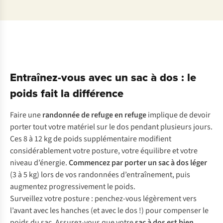
Entraînez-vous avec un sac à dos : le
poids fait la différence
F
aire
u
ne
ran
donnée
de
re
fuge
en
re
fuge
im
plique
de
de
voir
po
rter
t
out
v
otre
ma
tériel
s
ur
le
d
os
pe
ndant
plu
sieurs
jo
urs.
C
es
8 à 12 kg de
p
oids
supp
lémentaire
mod
ifient
consi
dérablement
v
otre
po
sture,
v
otre
équ
ilibre
et
v
otre
ni
veau
d’é
nergie.
Com
mencez
p
ar
po
rter
un
s
ac
à
d
os
l
éger
(3 à 5
k
g)
l
ors
de
v
os
ran
données
d’ent
raînement,
p
uis
aug
mentez
progr
essivement
le
po
ids.
Sur
veillez
v
otre
po
sture
:
penc
hez-vous
lég
èrement
v
ers
l’
avant
a
vec
l
es
ha
nches
(
et
a
vec
le
d
os
!)
p
our
com
penser
le
p
oids
du
s
ac.
Assu
rez-vous
q
ue
v
otre
s
ac
à
d
os
e
st
b
ien