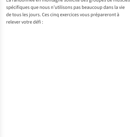
La randonnée en montagne sollicite des groupes de muscles
spécifiques que nous n’utilisons pas beaucoup dans la vie
de tous les jours. Ces cinq exercices vous prépareront à
relever votre défi :
Fentes
Faites
marchées
un
grand
pas
en
avant
avec
votre
jambe
gauche
Step-
ou
Utilisez
up
droite
un