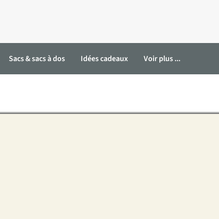
Sacs & sacs à dos
Idées cadeaux
Voir plus ...
neca de Millet