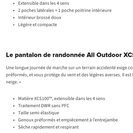
•
Extensible dans les 4 sens
•
2 poches latérales + 1 poche poitrine intérieure
•
Intérieur brossé doux
• Légère et compacte
Le pantalon de randonnée All Outdoor XC
Une longue journée de marche sur un terrain accidenté exige co
préformés, et vous protège du vent et des légères averses. Il e
neige. »
•
Matière XCS100™, extensible dans les 4 sens
•
Traitement DWR sans PFC
•
Taille semi-élastique
•
Genoux préformés et empiècement à l’entrejambe
• Sèche rapidement et respirant