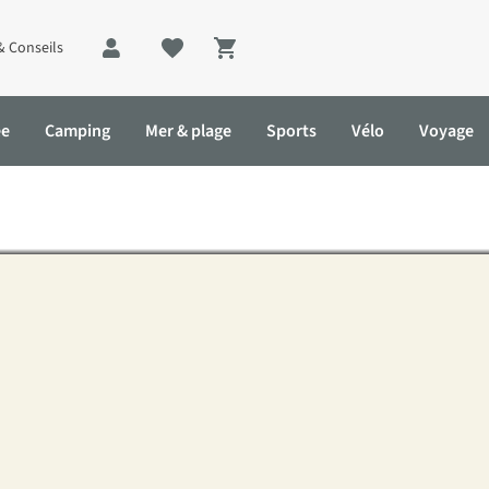
& Conseils
Shopping cart
ée
Camping
Mer & plage
Sports
Vélo
Voyage
ghizistan : la collection Se
on Seneca de Millet