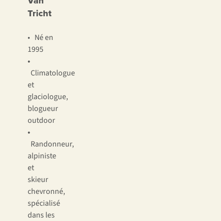
Van
Tricht
• Né en
1995
•
Climatologue
et
glaciologue,
blogueur
outdoor
•
Randonneur,
alpiniste
et
skieur
chevronné,
spécialisé
dans les