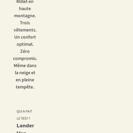
Millet en
haute
montagne.
Trois
vêtements.
Un confort
optimal.
Zéro
compromis.
Même dans
la neige et
en pleine
tempête.
QUI A FAIT
LE TEST ?
Lander