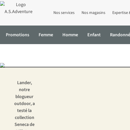
Nos services
Nos magasins
Expertise 
Promotions
Femme
Homme
Enfant
Randonn
Testée au Kir
Accueil
Expertise & Conseils
Testée au Kirghizistan : la collecti
Lander,
notre
blogueur
outdoor, a
testé la
collection
Seneca de