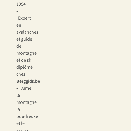
1994
•
Expert
en
avalanches
et guide
de
montagne
et de ski
diplômé
chez
Berggids.be
•
Aime
la
montagne,
la
poudreuse
et le
sauna