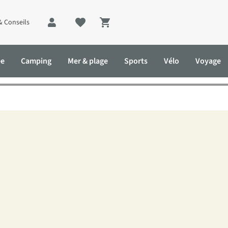
& Conseils
Shopping cart
ste ? Voici les 5 conseils 
ée
Camping
Mer & plage
Sports
Vélo
Voyage
te sécurité ?