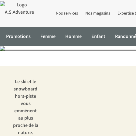
Nos services
Nos magasins
Expertise 
Ski ou snowboard hors-pi
Promotions
Femme
Homme
Enfant
Randonn
Accueil
Expertise & Conseils
Comment faire du hors-piste en tou
Le ski et le
snowboard
hors-piste
vous
emmènent
au plus
proche de la
nature.