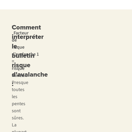
Comment
•
Facteur
interpréter
de
le
risque
bulletin
d’avalanche 1
=
risque
risque
d’avalanche
mineur.
:
Presque
toutes
les
pentes
sont
sûres.
La