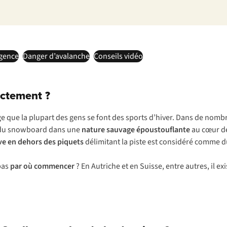
rgence
Danger d’avalanche
Conseils vidéo
actement ?
 que la plupart des gens se font des sports d’hiver. Dans de nombreu
e du snowboard dans une
nature sauvage époustouflante
au cœur d
uve en dehors des piquets
délimitant la piste est considéré comme du
pas
par où commencer
? En Autriche et en Suisse, entre autres, il ex